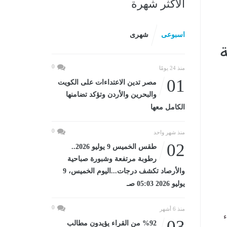
الأكثر شهرة
اسبوعى
شهرى
ة
0
منذ 24 يومًا
01
مصر تدين الاعتداءات على الكويت
والبحرين والأردن وتؤكد تضامنها
الكامل معها
0
منذ شهر واحد
02
طقس الخميس 9 يوليو 2026..
رطوبة مرتفعة وشبورة صباحية
والأرصاد تكشف درجات...اليوم الخميس، 9
يوليو 2026 05:03 صـ
0
منذ 6 أشهر
ء
03
%92 من القراء يؤيدون مطالب