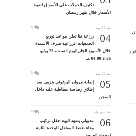
تكثيف الحملات على الأسواق لضبط
الأسعار خلال شهر رمضان
0
منذ 14 يومًا
ق
04
زراعة قنا تعلن مواعيد توزيع
الجمعيات الزراعية صرف الأسمدة
خلال الأسبوع الجارياليوم السبت، 25 يوليو
واه
2026 04:00 مـ
0
منذ 26 يومًا
05
إصابة مروان البرغوثي بنزيف بعد
إطلاق رصاصة مطاطية عليه داخل
السجن
0
منذ شهر واحد
06
مدبولى يشهد اليوم حفل تركيب
وعاء ضغط المفاعل للوحدة الثانية
لمحطة الضبعة