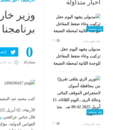
الارشيف
/
غير مصنف
أخبار متداوَلة
وزير خار
برنامجنا 
غير مصنف
0
منذ شهر واحد
0
مدبولى يشهد اليوم حفل
إنشر ف
تركيب وعاء ضغط المفاعل
مشاركة
منذ عام و
للوحدة الثانية لمحطة الضبعة
كتب محمد عبد المجيد
الأربعاء، 02 أبريل 2025 04:30 م
غير مصنف
قال عباس عراقجي
وز
0
القوانين الدولية، م
منذ عام واحد