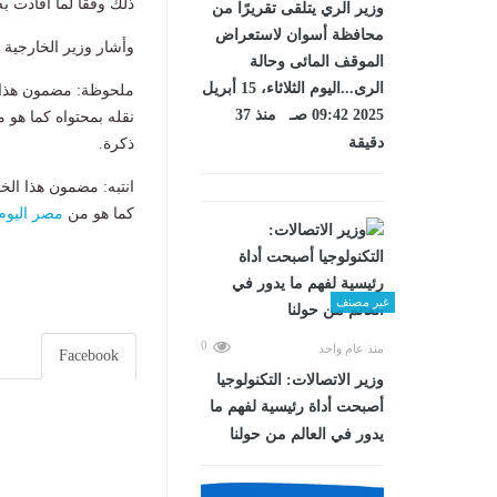
ذلك وفقا لما أفادت به
وزير الري يتلقى تقريرًا من
محافظة أسوان لاستعراض
وأشار وزير الخارجية 
الموقف المائى وحالة
الرى...اليوم الثلاثاء، 15 أبريل
ملحوظة: مضمون هذا ا
2025 09:42 صـ منذ 37
نقله بمحتواه كما هو 
دقيقة
ذكرة.
انتبه: مضمون هذا الخ
كما هو من
مصر اليوم
غير مصنف
0
منذ عام واحد
Facebook
وزير الاتصالات: التكنولوجيا
أصبحت أداة رئيسية لفهم ما
يدور في العالم من حولنا