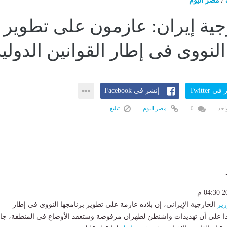
/
مصر اليوم
جية إيران: عازمون على تطوير
النووى فى إطار القوانين الدولي
ى Twitter
إنشر فى Facebook
احد
0
مصر اليوم
تبليغ
ير
الخارجية الإيراني، إن بلاده عازمة على تطوير برنامجها النووي في إطار
ؤكدا على أن تهديدات واشنطن لطهران مرفوضة وستعقد الأوضاع في المنطقة، جا