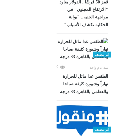
قفز 50 قرشًا.. الدولار يعاود
"الارتفاع المجنون" في
مواجهة الجنيه.. "بوابة
الحكاية تكشف الأسباب"
غير مصنف
0
منذ عام واحد
الطقس غدا مائل للحرارة
نهاراً وشبورة كثيفة صباحا
والعظمى بالقاهرة 33 درجة
غير مصنف