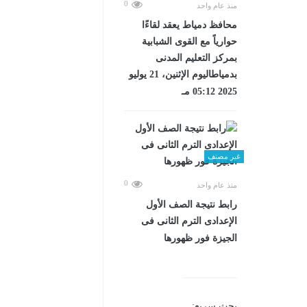
0
منذ عام واحد
محافظ دمياط يعقد لقاءًا
حوارياً مع القوى الشبابية
بمركز التعليم المدنى
بدمياطاليوم الإثنين، 21 يوليو
2025 05:12 مـ
غير مصنف
0
منذ عام واحد
رابط نتيجة الصف الأول
الإعدادى الترم الثانى فى
الجيزة فور ظهورها
بحث سريع: