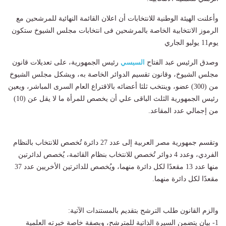
وأعلنت الهيئة الوطنية للانتخابات أن اعلان القائمة النهائية للمرشحين مع
الرموز الانتخابية الخاصة بالمرشحين فى انتخابات مجلس الشيوخ ستكون
يوم11 يوليو الجاري
وصدق الرئيس عبد الفتاح
السيسي
رئيس الجمهورية، على تعديلات قانون
مجلس الشيوخ، وقانون تقسيم الدوائر الخاصة به، ويشكل مجلس الشيوخ
من (300) عضو، وينتخب ثلثا أعضائه بالاقتراع العام السرى المباشر، ويعين
رئيس الجمهورية الثلث الباقى علي أن يخصص للمرأة ما لا يقل عن (10)
من إجمالي عدد المقاعد.
وتقسم جمهورية مصر العربية إلى عدد 27 دائرة تُخصص للانتخاب بالنظام
الفردي، وعدد 4 دوائر تُخصص للانتخاب بنظام القائمة، يُخصص لدائرتين
منها عدد 13 مقعدًا لكل دائرة منهما، ويُخصص للدائرتين الأخريين عدد 37
مقعدًا لكل دائرة منهما.
والزم القانون طلب الترشح بتقديم بالمستندات الآتية:
1- بيان يتضمن السيرة الذاتية للمترشح، وبصفة خاصة خبرته العلمية