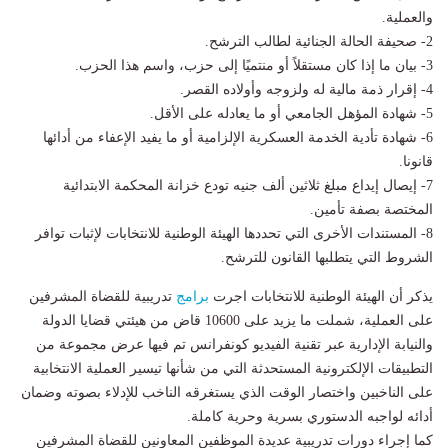
والعملية.
2- صحيفة الحالة الجنائية لطالب الترشح.
3- بيان ما إذا كان مستقلاً أو منتميًا إلى حزب، واسم هذا الحزب.
4- إقرار ذمة مالية له ولزوجه وأولاده القصر.
5- شهادة المؤهل الجامعي أو ما يعادله على الأقل.
6- شهادة تأدية الخدمة العسكرية الإلزامية أو ما يفيد الإعفاء من أدائها
قانونا.
7- إيصال إيداع مبلغ ثلاثين ألف جنيه تودع خزانة المحكمة الابتدائية
المختصة بصفة تأمين.
8- المستندات الأخرى التي تحددها الهيئة الوطنية للانتخابات لإثبات توافر
الشروط التي يتطلبها القانون للترشح.
يذكر أن الهيئة الوطنية للانتخابات اجرت
برامج
تدريبية للقضاة المشرفين
على العملية، شملت ما يزيد على 10600 قاض من هيئتي قضايا الدولة
والنيابة الإدارية عبر تقنية الفيديو كونفرانس تم فيها عرض مجموعة من
التطبيقات الإلكترونية المستحدثة التي من شأنها تيسير العملية الانتخابية
على الناخبين واختصار الوقت الذي يستغرقه الناخب للإدلاء بصوته وضمان
أدائه لواجبه الدستوري بسرية وحرية كاملة.
كما إجراء دورات تدريبية عديدة الموظفين المعاونين للقضاة المشرفين