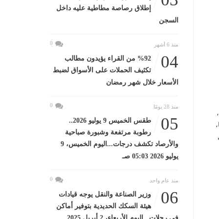
إطلاق رصاصة مطاطية عليه داخل
السجن
0
منذ 6 أشهر
04
%92 من القراء يؤيدون مطالب
تكثيف الحملات على الأسواق لضبط
الأسعار خلال شهر رمضان
0
منذ 28 يومًا
05
طقس الخميس 9 يوليو 2026..
يًا،
رطوبة مرتفعة وشبورة صباحية
والأرصاد تكشف درجات...اليوم الخميس، 9
يوليو 2026 05:03 صـ
0
منذ عام واحد
06
وزير الصناعة والنقل يوجه قيادات
هيئة السكك الحديدية بتوفير أماكن
في رحلات...اليوم الأربعاء، 2 أبريل 2025