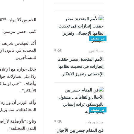
الخميس 03 يوليه 2025
كتب- حسن مرسي:
غير مصنف
أكد المهندس شريف ا
المحددة في قانون الإ
0
منذ 9 أشهر
للمستأجرين.
الأمم المتحدة: مصر حققت
إنجازات فى تحديث نظامها
خلال حواره مع الإعلا
الإحصائى وتعزيز الابتكار
وأضاف: “حتى لو ما ف
الأماكن”.
المحافظات، مما يزيل
غير مصنف
0
منذ شهر واحد
المدن المختلفة”.
فن المقام جسر بين الأجيال