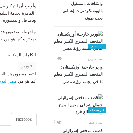
والثقافات.. مسئول
وأوضح أن التركيز في 
باليونسكو: تراث إنساني
“القاهرة لخدمة القلي
يجب صونه
ودمياط، والمنصورة ا
ملحوظة: مضمون هذا ا
بمحتواه كما هو من
خب
غير مصنف
الكلمات الدلائليه
0
منذ شهرين
وزير
وزير خارجية أوزبكستان:
انتبه: مضمون هذا الخ
المتحف المصري الكبير معلم
كما هو من
مصر اليوم
ثقافي يجسد رؤية مصر
غير مصنف
Facebook
0
منذ 8 أشهر
قصف مدفعى إسرائيلى