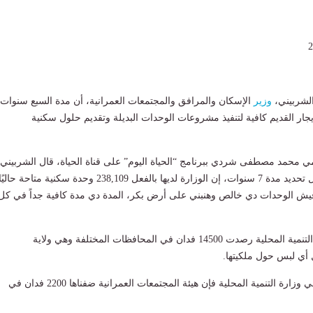
لشربيني،
وزير
الإسكان والمرافق والمجتمعات العمرانية، أن مدة السبع سنوات
يجار القديم كافية لتنفيذ مشروعات الوحدات البديلة وتقديم حلول سكنية
مي محمد مصطفى شردي ببرنامج “الحياة اليوم” على قناة الحياة، قال الشربيني،
ردًا على تساؤلات حول تحديد مدة 7 سنوات، إن الوزارة لديها بالفعل 238,109 وحدة سكنية متاحة حال
يش الوحدات دي خالص وهنبني على أرض بكر، المدة دي مدة كافية جداً في كل
وأكد الوزير أن وزارة التنمية المحلية رصدت 14500 فدان في المحافظات المختلفة وهي ولاية
 أي لبس حول ملكيتها.
وتابع: “بالإضافة لأراضي وزارة التنمية المحلية فإن هيئة المجتمعات العمرانية ضفناها 2200 فدان في