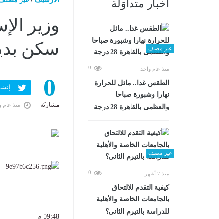
الارشيف
/
غير مصنف
أخبار متداوَلة
سكن بديل
غير مصنف
0
منذ عام واحد
0
الطقس غدا.. مائل للحرارة
إنشر ف
نهارا وشبورة صباحا
مشاركة
منذ عام و
والعظمى بالقاهرة 28 درجة
غير مصنف
0
منذ 7 أشهر
كيفية التقدم للالتحاق
بالجامعات الخاصة والأهلية
للدراسة بالتيرم الثانى؟
09:48 م