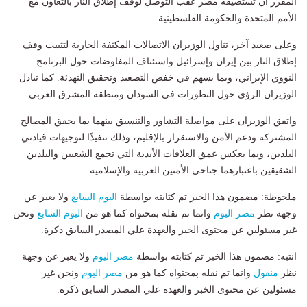
المقرر أن تستضيفه مصر عقب التوصل لوقف إطلاق النار بالتعاون مع
الأمم المتحدة والحكومة الفلسطينية.
وعلى صعيد آخر، تناول الوزيران الاتصالات المكثفة الجارية لتثبيت وقف
إطلاق النار بين إيران وإسرائيل واستئناف المفاوضات حول البرنامج
النووي الإيراني، وبما يسهم في خفض التصعيد وتحقيق التهدئة. كما تبادل
الوزيران الرؤى حول التطورات في السودان ومنطقة المشرق العربي.
واتفق الوزيران على مواصلة التشاور والتنسيق بينهما بما يحقق المصالح
المشتركة ودعم الأمن والاستقرار بالإقليم، وذلك تنفيذًا لتوجيهات قيادتي
البلدين، وبما يعكس عمق العلاقات الأبدية التي تجمع الشعبين والبلدين
الشقيقين باعتبارهما جناحي الأمتين العربية والإسلامية.
ملحوظة: مضمون هذا الخبر تم كتابته بواسطة
اليوم السابع
ولا يعبر عن
وجهة نظر
مصر اليوم
وانما تم نقله بمحتواه كما هو من
اليوم السابع
ونحن
غير مسئولين عن محتوى الخبر والعهدة علي المصدر السابق ذكرة.
انتبه: مضمون هذا الخبر تم كتابته بواسطة
مصر اليوم
ولا يعبر عن وجهة
نظر
منقول
وانما تم نقله بمحتواه كما هو من
مصر اليوم
ونحن غير
مسئولين عن محتوى الخبر والعهدة علي المصدر السابق ذكرة.