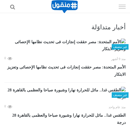
إذهب
الى
المحتوى
أخبار متداوَلة
غير مصنف
0
منذ 9 أشهر
الأمم المتحدة: مصر حققت إنجازات فى تحديث نظامها الإحصائى وتعزيز
الابتكار
غير مصنف
0
منذ عام واحد
الطقس غدا.. مائل للحرارة نهارا وشبورة صباحا والعظمى بالقاهرة 28
درجة