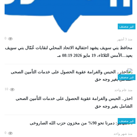
غير مصنف
0
منذ 3 أشهر
محافظ بني سويف يشهد احتفالية الاتحاد المحلي لنقابات عُمّال بني سويف
بعيد...الأمس الثلاثاء، 19 مايو 2026 08:19 مـ
غير مصنف
10
منذ عام واحد
احذر.. الحبس والغرامة عقوبة الحصول على خدمات التأمين الصحى
الشامل بغير وجه حق
غير مصنف
0
منذ شهر واحد