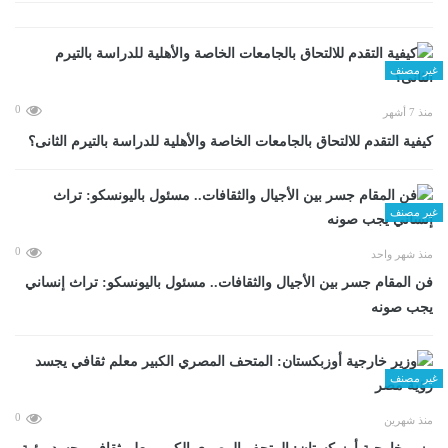
غير مصنف
0
منذ 7 أشهر
كيفية التقدم للالتحاق بالجامعات الخاصة والأهلية للدراسة بالتيرم الثانى؟
غير مصنف
0
منذ شهر واحد
فن المقام جسر بين الأجيال والثقافات.. مسئول باليونسكو: تراث إنساني
يجب صونه
غير مصنف
0
منذ شهرين