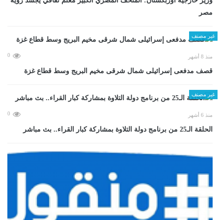
وزير خارجية أوزبكستان: المتحف المصري الكبير معلم ثقافي يجسد رؤية
مصر
غير مصنف
0
منذ 8 أشهر
قصف مدفعى إسرائيلى شمال شرقى مخيم البريج وسط قطاع غزة
غير مصنف
0
منذ 6 أشهر
الحلقة الـ25 من برنامج دولة التلاوة بمشاركة كبار القراء.. بث مباشر