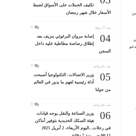
تكثيف الحملات على الأسواق لضبط
الأسعار خلال شهر رمضان
من
0
منذ 27 يومًا
04
إصابة مروان البرغوثي بنزيف بعد
ي
إطلاق رصاصة مطاطية عليه داخل
دعم
السجن
0
منذ عام واحد
05
وزير الاتصالات: التكنولوجيا أصبحت
أداة رئيسية لفهم ما يدور في العالم
من حولنا
0
منذ عام واحد
06
وزير الصناعة والنقل يوجه قيادات
هيئة السكك الحديدية بتوفير أماكن
في رحلات...اليوم الأربعاء، 2 أبريل 2025
08:11 صـ منذ 7 دقائق