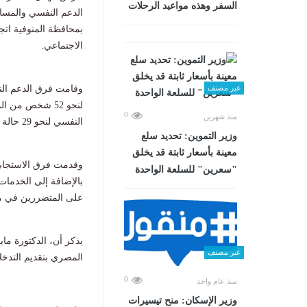
السفر وهذه مواعيد الرحلات
الدعم النفسي والمساع
بمحافظة المنوفية اتج
الاجتماعي.
وقامت فرق الدعم الن
غير مصنف
لنحو 52 شخص م
0
منذ شهرين
النفسي لنحو 29 حالة من أسر الضحايا في مستشفى وردان بالجيزة.
وزير التموين: تحديد سلع
معينة بأسعار ثابتة قد يخلق
"سعرين" للسلعة الواحدة
بالإضافة إلى الخدمات
على المتضررين في م
يذكر أن، الدكتورة ما
غير مصنف
المصري بتقديم التدخل
0
منذ عام واحد
وزير الإسكان: منح تيسيرات