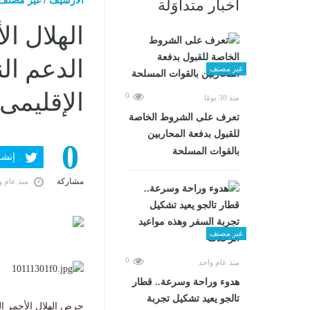
الارشيف
/
غير مصنف
أخبار متداوَلة
الهلال ا
الدعم ال
غير مصنف
الإقليمى
0
منذ 30 يومًا
تعرف على الشروط الخاصة
للقبول بدفعة المحاربين
0
بالقوات المسلحة
إنشر ف
مشاركة
منذ عام و
غير مصنف
0
منذ عام واحد
هدوء وراحة وسرعة.. قطار
تالجو يعيد تشكيل تجربة
حرص الهلال الأحمر ال