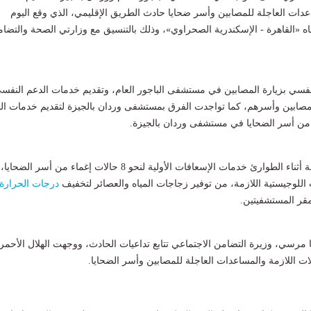
دات العاجلة للمصابين وأسر ضحايا حادث الطريق الإقليمي، الذي وقع اليوم
اه «القاهرة - الإسكندرية الصحراوي»، وذلك بالتنسيق مع وزارتي الصحة والتضا
فسي بزيارة المصابين في مستشفى الباجور العام، وتقديم خدمات الدعم النفس
ن المصابين وأسرهم، كما تواجدت الفرق بمستشفى وردان بالجيزة لتقديم خدمات ال
وقدمت فرق الاستجابة أثناء الطوارئ خدمات الإسعافات الأولية لنحو 8 حالات إغماء من أسر الضحايا،
 اللوجيستية اللازمة، من توفير زجاجات المياه والعصائر لتخفيف
درجات الحرارة
قر المستشفيتين.
يا مرسي، وزيرة التضامن الاجتماعي تتابع تداعيات الحادث، ووجهت الهلال الأحمر
ات اللازمة والمساعدات العاجلة للمصابين وأسر الضحايا.