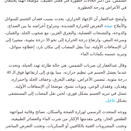
الشمس، من أكثر الحالات خطورة في فصل الصيف، موضحا أنهما يختلفان
في الأعراض ودرجة الخطورة.
وأوضح عبدالغفار أن الإجهاد الحراري، يحدث بسبب فقدان الجسم للسوائل
والأملاح
نتيجة
التعرض للحرارة الشديدة، وتتراوح أعراضه ما بين الصداع،
والدوخة، والتشنجات العضلية، والتعرق الغزير، مع شحوب الجلد، والغثيان،
وسرعة النبض، وارتفاع درجة الحرارة إلى نحو 38 درجة مئوية، مشيرا إلى
أن الإسعافات الأولية، تبدأ بنقل المصاب إلى مكان بارد، إعطاؤه سوائل،
وتبريد جسمه بكمادات الماء.
وقال عبدالغفار إن ضربات الشمس، هي حالة طارئة تهدد الحياة، وتحدث
عندما يفشل الجسم في تنظيم حرارته، مما يؤدي إلى ارتفاعها فوق الـ 40
درجة مئوية، تتضمن الأعراض، توقف التعرق، وجفاف الجلد واحمراره،
وهذيان، وفقدان الوعي، ونوبات تشنج، موضحا أن الإسعافات الأولية،
تتمثل في تبريد الجسم بشكل فوري، لحبن نقل المصاب إلى المستشفى
بشكل
عاجل
.
ووجه المتحدث الرسمي لوزارة الصحة والسكان، نصائح وقائية لمواجهة
الطقس الحار، وفي مقدمتها الإكثار من شرب الماء والعصائر الطبيعية،
وتجنب المشروبات الغنية بالكافيين أو السكريات، وتجنب التعرض المباشر