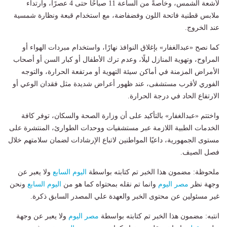
لأشعة الشمس، وخاصةً من الساعة 11 صباحًا حتى 4 عصرًا، وارتداء
ملابس قطنية فاتحة اللون وفضفاضة، مع استخدام قبعة ونظارة شمسية
عند الخروج.
كما نصح «عبدالغفار» بإغلاق النوافذ نهارًا، واستخدام مبردات الهواء أو
المراوح، وتهوية المنازل ليلًا، وعدم ترك الأطفال أو كبار السن أو أصحاب
الأمراض المزمنة في أماكن سيئة التهوية أو مرتفعة الحرارة، والتوجه
الفوري لأقرب مستشفى، عند ظهور أعراض شديدة مثل فقدان الوعي أو
الارتفاع الحاد في درجة الحرارة.
واختتم «عبدالغفار» بالتأكيد على أن وزارة الصحة والسكان، توفر كافة
الخدمات الطبية اللازمة عبر مستشفيات ووحدات الطوارئ، المنتشرة على
مستوى الجمهورية، داعيًا المواطنين لاتباع الإرشادات لضمان سلامتهم خلال
فصل الصيف.
ملحوظة: مضمون هذا الخبر تم كتابته بواسطة
اليوم السابع
ولا يعبر عن
وجهة نظر
مصر اليوم
وانما تم نقله بمحتواه كما هو من
اليوم السابع
ونحن
غير مسئولين عن محتوى الخبر والعهدة علي المصدر السابق ذكرة.
انتبه: مضمون هذا الخبر تم كتابته بواسطة
مصر اليوم
ولا يعبر عن وجهة