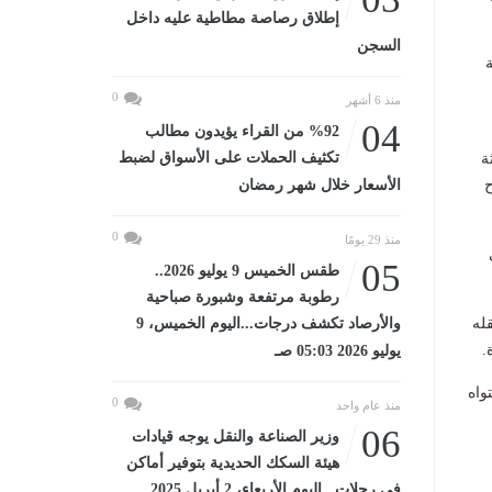
إطلاق رصاصة مطاطية عليه داخل
السجن
0
منذ 6 أشهر
04
%92 من القراء يؤيدون مطالب
تكثيف الحملات على الأسواق لضبط
ة
ح
الأسعار خلال شهر رمضان
0
منذ 29 يومًا
05
طقس الخميس 9 يوليو 2026..
رطوبة مرتفعة وشبورة صباحية
قله
والأرصاد تكشف درجات...اليوم الخميس، 9
.
يوليو 2026 05:03 صـ
واه
0
منذ عام واحد
06
وزير الصناعة والنقل يوجه قيادات
هيئة السكك الحديدية بتوفير أماكن
في رحلات...اليوم الأربعاء، 2 أبريل 2025