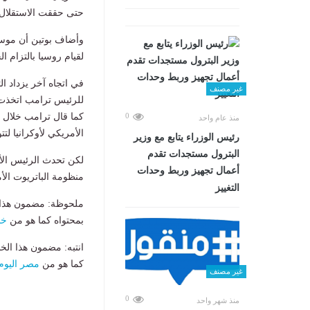
حتى حققت الاستقلال.
وأضاف بوتين أن مو
لقيام روسيا بالتزام ال
في اتجاه آخر يزداد ال
غير مصنف
للرئيس ترامب اتخذت قر
كما قال ترامب خلال ا
0
منذ عام واحد
الأمريكي لأوكرانيا لت
رئيس الوزراء يتابع مع وزير
البترول مستجدات تقدم
لكن تحدث الرئيس الأو
أعمال تجهيز وربط وحدات
منظومة الباتريوت الأ
التغييز
ملحوظة: مضمون هذا ا
بمحتواه كما هو من
خب
انتبه: مضمون هذا الخ
كما هو من
مصر اليوم
غير مصنف
0
منذ شهر واحد