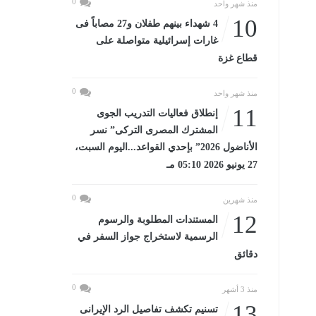
0
منذ شهر واحد
10
4 شهداء بينهم طفلان و27 مصاباً فى
غارات إسرائيلية متواصلة على
قطاع غزة
0
منذ شهر واحد
11
إنطلاق فعاليات التدريب الجوى
المشترك المصرى التركى” نسر
الأناضول 2026” بإحدي القواعد...اليوم السبت،
27 يونيو 2026 05:10 مـ
0
منذ شهرين
12
المستندات المطلوبة والرسوم
الرسمية لاستخراج جواز السفر في
دقائق
0
منذ 3 أشهر
13
تسنيم تكشف تفاصيل الرد الإيرانى