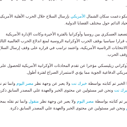
سكو دعمت سكان الشمال
الأمريكي
بإرسال السلاح خلال الحرب الأهلية الأمريكية
حياد الدائم حول مختلف القضايا الدولية.
تصعيد العسكري بين روسيا وأوكرانيا بالفترة الأخيرة،وكانت الإدارة الأمريكية
ارا سياسيا بوقف الحرب الأوكرانية الروسية لمنع اندلاع الحرب العالمية الثالث
لانتخابات الرئاسية الأمريكية، واعتمد ترامب في قراره على وقف إرسال السلا
توقف الحرب.
كراني زيلينسكي مؤخرا عن تقدم المحادثات الأوكرانية الأمريكية للحصول على
مريكي الدفاعية الجوية مما يؤدي لاستمرار الصراع لفترة أطول.
لخبر تم كتابته بواسطة
خبرك نت
ولا يعبر عن وجهة نظر
مصر اليوم
وانما تم ن
رك نت
ونحن غير مسئولين عن محتوى الخبر والعهدة علي المصدر السابق ذكرة
بر تم كتابته بواسطة
مصر اليوم
ولا يعبر عن وجهة نظر
منقول
وانما تم نقله بمحت
ونحن غير مسئولين عن محتوى الخبر والعهدة علي المصدر السابق ذكرة.