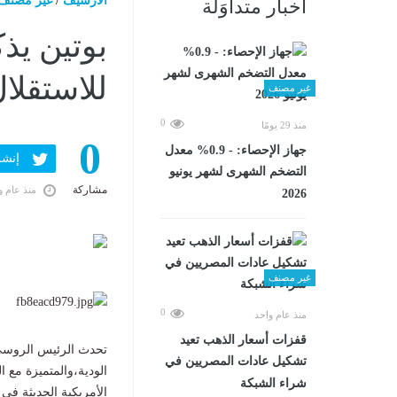
الارشيف
/
غير مصنف
أخبار متداوَلة
بوتين يذ
للاستقلا
غير مصنف
0
منذ 29 يومًا
0
جهاز الإحصاء: - 0.9% معدل
إنشر ف
التضخم الشهرى لشهر يونيو
مشاركة
منذ عام و
2026
غير مصنف
0
منذ عام واحد
قفزات أسعار الذهب تعيد
تحدث الرئيس الروسي ف
تشكيل عادات المصريين في
الودية،والمتميزة مع ا
شراء الشبكة
الأمريكية الحديثة في