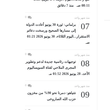
08:11 صـ منذ 7 دقائق
0
منذ شهر واحد
07
برلماني: ثورة 30 يونيو أعادت الدولة
إلى مسارها الصحيح ورسخت دعائم
الاستقرار...اليوم الثلاثاء، 30 يونيو 2026 01:21
صـ
0
منذ شهر واحد
08
توجيهات رئاسية جديدة لدعم وتطوير
المجرى الملاحي لقناة السويساليوم
الأحد، 28 يونيو 2026 01:52 مـ
0
منذ شهر واحد
09
نتنياهو: دمرنا نحو 90% من مخزون
حزب الله الصاروخى