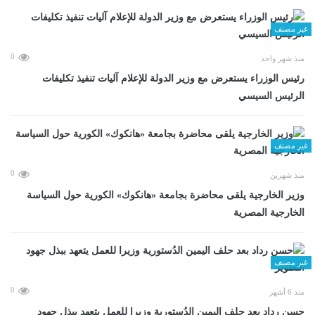
غير مصنف
0
منذ شهر واحد
رئيس الوزراء يستعرض مع وزير الدولة للإعلام آليات تنفيذ تكليفات
الرئيس السيسي
غير مصنف
0
منذ شهرين
وزير الخارجية يلقى محاضرة بجامعة «هانكوك» الكورية حول السياسة
الخارجية المصرية
غير مصنف
0
منذ 6 أشهر
حسن رداد بعد حلف اليمين الدُستورية وزيرا للعمل يتعهد ببذل جهود