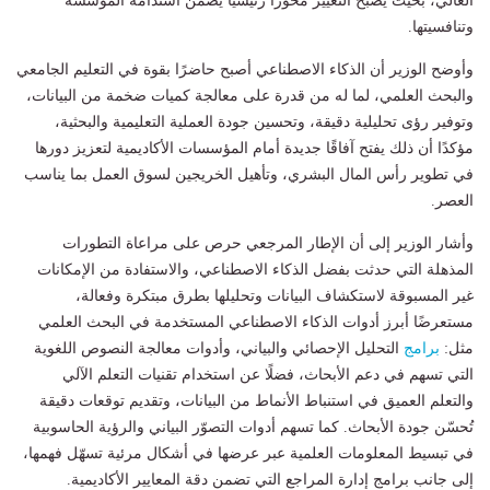
العالي، بحيث يصبح التغيير محورًا رئيسيًا يضمن استدامة المؤسسة
وتنافسيتها.
وأوضح الوزير أن الذكاء الاصطناعي أصبح حاضرًا بقوة في التعليم الجامعي
والبحث العلمي، لما له من قدرة على معالجة كميات ضخمة من البيانات،
وتوفير رؤى تحليلية دقيقة، وتحسين جودة العملية التعليمية والبحثية،
مؤكدًا أن ذلك يفتح آفاقًا جديدة أمام المؤسسات الأكاديمية لتعزيز دورها
في تطوير رأس المال البشري، وتأهيل الخريجين لسوق العمل بما يناسب
العصر.
وأشار الوزير إلى أن الإطار المرجعي حرص على مراعاة التطورات
المذهلة التي حدثت بفضل الذكاء الاصطناعي، والاستفادة من الإمكانات
غير المسبوقة لاستكشاف البيانات وتحليلها بطرق مبتكرة وفعالة،
مستعرضًا أبرز أدوات الذكاء الاصطناعي المستخدمة في البحث العلمي
مثل:
برامج
التحليل الإحصائي والبياني، وأدوات معالجة النصوص اللغوية
التي تسهم في دعم الأبحاث، فضلًا عن استخدام تقنيات التعلم الآلي
والتعلم العميق في استنباط الأنماط من البيانات، وتقديم توقعات دقيقة
تُحسّن جودة الأبحاث. كما تسهم أدوات التصوّر البياني والرؤية الحاسوبية
في تبسيط المعلومات العلمية عبر عرضها في أشكال مرئية تسهّل فهمها،
إلى جانب برامج إدارة المراجع التي تضمن دقة المعايير الأكاديمية.