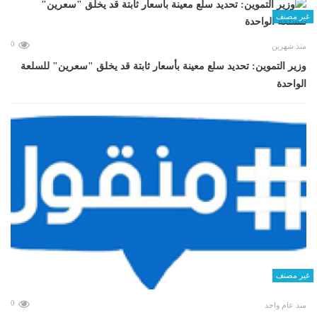
غير مصنف
0
منذ شهرين
وزير التموين: تحديد سلع معينة بأسعار ثابتة قد يخلق "سعرين" للسلعة
الواحدة
غير مصنف
0
منذ عام واحد