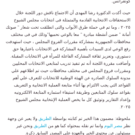
كونفرانس.
حيث أكدت الدكتورة رشا المهدى أن الاجتماع ناقش دور اللجنة خلال
الاستحقاقات الانتخابية القادمة والمتمثلة فى انتخابات مجلس الشيوخ
٢٠٢٥ ، وما تم في حملة طرق الأبواب والتى انطلقت تحت شعار " صوتك
أمانة " ضمن أنشطة مبادرة " معا بالوعي نحميها"وذلك في فى مختلف
محافظات الجمهورية بمشاركة مقررات الفروع المجلس ، حيث استهدفت
رفع الوعي لدى السيدات بأهمية المشاركة في الانتخابات باعتبارها حق
دستوري، وتعزيز ثقافة المشاركه الفاعلة للمرأة في الانتخابات المقبلة.
وأضافت مقررة اللجنة أنه تم تنفيذ تدريب لمتابعي الانتخابات المحليين
ومقررات فروع المجلس فى مختلف محافظات حيث تم اطلاعهم علي
مدونة السلوك الصادره عن الهيئة الوطنية للانتخابات للتعرف علي أهم
القواعد التي يجب الالتزام بها أثناء متابعة العملية الانتخابية و التعريف
بقواعد سلوك المتابعين وطريقة استيفاء استماره المتابعة الالكترونيه
وإعداد التقارير وتوثيق كل ما يخص العملية الإنتخابية مجلس الشيوخ
٢٠٢٥.
ملحوظة: مضمون هذا الخبر تم كتابته بواسطة
الطريق
ولا يعبر عن وجهة
نظر
مصر اليوم
وانما تم نقله بمحتواه كما هو من
الطريق
ونحن غير
مسئولين عن محتوى الخبر والعهدة علي المصدر السابق ذكرة.