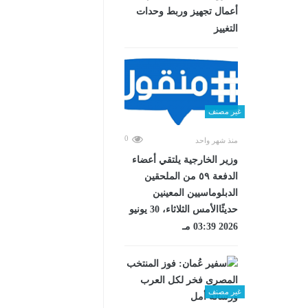
أعمال تجهيز وربط وحدات
التغييز
غير مصنف
0
منذ شهر واحد
وزير الخارجية يلتقي أعضاء
الدفعة ٥٩ من الملحقين
الدبلوماسيين المعينين
حديثًاالأمس الثلاثاء، 30 يونيو
2026 03:39 مـ
غير مصنف