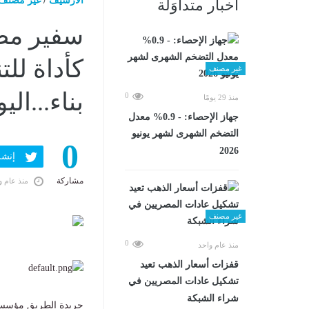
الارشيف
/
غير مصنف
أخبار متداوَلة
سفير مصر
كأداة لل
غير مصنف
بناء...اليوم الأحد، 
0
منذ 29 يومًا
جهاز الإحصاء: - 0.9% معدل
التضخم الشهرى لشهر يونيو
0
2026
إنشر ف
مشاركة
منذ عام و
غير مصنف
0
منذ عام واحد
قفزات أسعار الذهب تعيد
تشكيل عادات المصريين في
شراء الشبكة
جريدة الطريق مؤسسة 