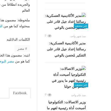
والجريدة انطلاقا من
العالم
ملحوظة: مضمون هذا ا
بمحتواه كما هو من
ال
غير مصنف
0
منذ شهر واحد
الكلمات الدلائليه
مدير الأكاديمية العسكرية:
مصر
رسالتنا إعداد جيل قادر على
انتبه: مضمون هذا الخ
التفكير مُحصن بالوعي
كما هو من
مصر اليوم
غير مصنف
Facebook
0
منذ عام واحد
وزير الاتصالات: التكنولوجيا
أصبحت أداة رئيسية لفهم ما