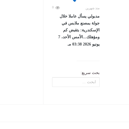
0
منذ شهرين
مدبولي يسأل عاملا خلال
جولة بمصنع ملابس في
الإسكندرية: بتقبض كم
ومؤهلك...الأمس الأحد، 7
يونيو 2026 03:38 مـ
بحث سريع: