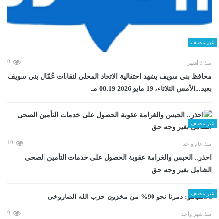
غير مصنف
0
منذ 3 أشهر
محافظ بني سويف يشهد احتفالية الاتحاد المحلي لنقابات عُمّال بني سويف
بعيد...الأمس الثلاثاء، 19 مايو 2026 08:19 مـ
غير مصنف
10
منذ عام واحد
احذر.. الحبس والغرامة عقوبة الحصول على خدمات التأمين الصحى
الشامل بغير وجه حق
غير مصنف
0
منذ شهر واحد