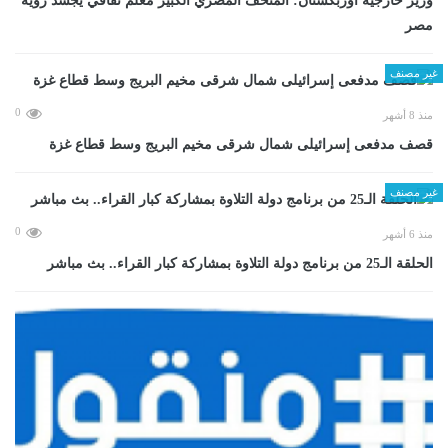
وزير خارجية أوزبكستان: المتحف المصري الكبير معلم ثقافي يجسد رؤية
مصر
غير مصنف
0
منذ 8 أشهر
قصف مدفعى إسرائيلى شمال شرقى مخيم البريج وسط قطاع غزة
غير مصنف
0
منذ 6 أشهر
الحلقة الـ25 من برنامج دولة التلاوة بمشاركة كبار القراء.. بث مباشر