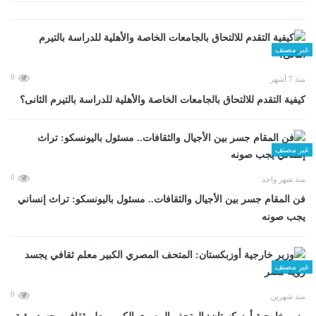
غير مصنف
0
منذ 7 أشهر
كيفية التقدم للالتحاق بالجامعات الخاصة والأهلية للدراسة بالتيرم الثانى؟
غير مصنف
0
منذ شهر واحد
فن المقام جسر بين الأجيال والثقافات.. مسئول باليونسكو: تراث إنساني
يجب صونه
غير مصنف
0
منذ شهرين