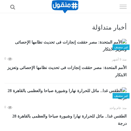
إذهب
الى
المحتوى
أخبار متداوَلة
غير مصنف
0
منذ 9 أشهر
الأمم المتحدة: مصر حققت إنجازات فى تحديث نظامها الإحصائى وتعزيز
الابتكار
غير مصنف
0
منذ عام واحد
الطقس غدا.. مائل للحرارة نهارا وشبورة صباحا والعظمى بالقاهرة 28
درجة