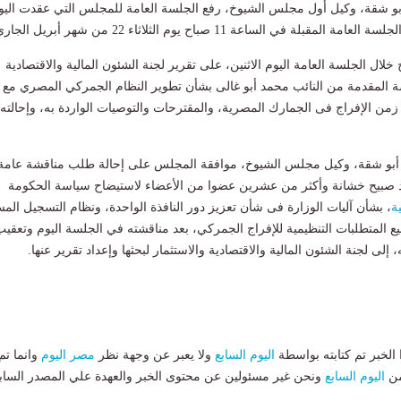
أبو شقة، وكيل أول مجلس الشيوخ، رفع الجلسة العامة للمجلس التي عقدت اليو
قبلة في الساعة 11 صباح يوم الثلاثاء 22 من شهر أبريل الجاري.
ال الجلسة العامة اليوم الاثنين، على تقرير لجنة الشئون المالية والاقتصادية
ة المقدمة من النائب محمد أبو غالى بشأن تطوير النظام الجمركي المصري مع
زمن الإفراج فى الجمارك المصرية، والمقترحات والتوصيات الواردة به، وإحالته
 أبو شقة، وكيل مجلس الشيوخ، موافقة المجلس على إحالة طلب مناقشة عامة
 صبيح خشانة وأكثر من عشرين عضوا من الأعضاء لاستيضاح سياسة الحكومة
ة
، بشأن آليات الوزارة فى شأن تعزيز دور النافذة الواحدة، ونظام التسجيل الم
ع المتطلبات التنظيمية للإفراج الجمركي، بعد مناقشته في الجلسة اليوم وتعقيب
، إلى لجنة الشئون المالية والاقتصادية والاستثمار لبحثها وإعداد تقرير عنها.
لخبر تم كتابته بواسطة
اليوم السابع
ولا يعبر عن وجهة نظر
مصر اليوم
وانما تم
من
اليوم السابع
ونحن غير مسئولين عن محتوى الخبر والعهدة علي المصدر الساب