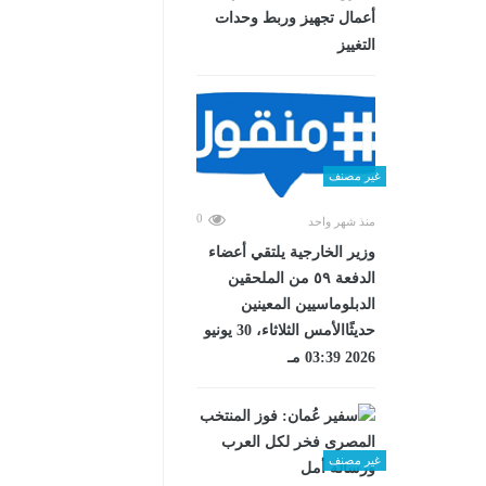
أعمال تجهيز وربط وحدات
التغييز
غير مصنف
0
منذ شهر واحد
وزير الخارجية يلتقي أعضاء
الدفعة ٥٩ من الملحقين
الدبلوماسيين المعينين
حديثًاالأمس الثلاثاء، 30 يونيو
2026 03:39 مـ
غير مصنف