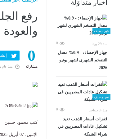
الارشيف
/
غير مصنف
أخبار متداوَلة
رفع الجل
والعودة للانعقاد 
غير مصنف
0
منذ 29 يومًا
0
جهاز الإحصاء: - 0.9% معدل
إنشر ف
التضخم الشهرى لشهر يونيو
مشاركة
منذ عام و
2026
غير مصنف
0
منذ عام واحد
قفزات أسعار الذهب تعيد
كتب محمود حسين
تشكيل عادات المصريين في
شراء الشبكة
الإثنين، 07 أبريل 2025 02:44 م