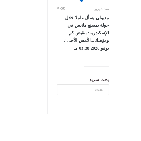
0
منذ شهرين
مدبولي يسأل عاملا خلال
جولة بمصنع ملابس في
الإسكندرية: بتقبض كم
ومؤهلك...الأمس الأحد، 7
يونيو 2026 03:38 مـ
بحث سريع: