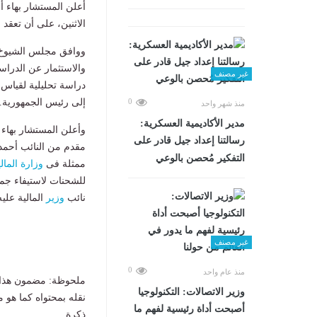
أعلن المستشار بهاء 
الاثنين، على أن تعقد الجلسة العامة الم
ووافق مجلس الشيوخ خل
والاستثمار عن الدراس
غير مصنف
دراسة تحليلية لقياس 
إلى رئيس الجمهورية.
0
منذ شهر واحد
مدير الأكاديمية العسكرية:
وأعلن المستشار بهاء
رسالتنا إعداد جيل قادر على
مقدم من النائب أحمد
التفكير مُحصن بالوعي
ممثلة فى
وزارة المالي
للشحنات لاستيفاء جمي
نائب
وزير
المالية عليه
غير مصنف
0
منذ عام واحد
ملحوظة: مضمون هذا ا
وزير الاتصالات: التكنولوجيا
نقله بمحتواه كما هو 
أصبحت أداة رئيسية لفهم ما
ذكرة.