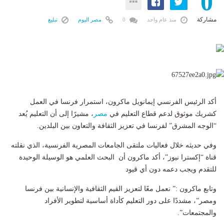
0
مشاركة
منذ عام واحد
0
مصر اليوم
تبليغ
أكد الرئيس الفرنسي إيمانويل ماكرون، استمرار فرنسا في العمل
كشريك موثوق لدعم قطاع التعليم في
مصر
، مشيرًا إلى أن التعليم يُعد
“الوجه المشرق” لفرنسا في تعزيز الثقافة والتعاون بين البلدين.
وفي حديثه خلال فعاليات ملتقى الجامعات المصرية الفرنسية، الذي نقلته
قناة “إكسترا نيوز”، أكد ماكرون أن البحث العلمي هو الوسيلة الوحيدة
للتقدم ويجب دعمه دون أي قيود
وتابع ماكرون :” نعمل معًا لتعزيز القيم الثقافية والإنسانية بين فرنسا
ومصر”، مشددًا على دور التعليم كأداة أساسية لتطوير الأفراد
والمجتمعات”.