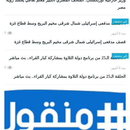
وزير خارجية أوزبكستان: المتحف المصري الكبير معلم ثقافي يجسد رؤية
مصر
غير مصنف
0
منذ 8 أشهر
قصف مدفعى إسرائيلى شمال شرقى مخيم البريج وسط قطاع غزة
غير مصنف
0
منذ 6 أشهر
الحلقة الـ25 من برنامج دولة التلاوة بمشاركة كبار القراء.. بث مباشر