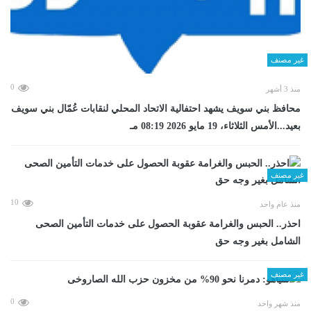
غير مصنف
0
منذ 3 أشهر
محافظ بني سويف يشهد احتفالية الاتحاد المحلي لنقابات عُمّال بني سويف
بعيد...الأمس الثلاثاء، 19 مايو 2026 08:19 مـ
غير مصنف
10
منذ عام واحد
احذر.. الحبس والغرامة عقوبة الحصول على خدمات التأمين الصحى
الشامل بغير وجه حق
غير مصنف
0
منذ شهر واحد