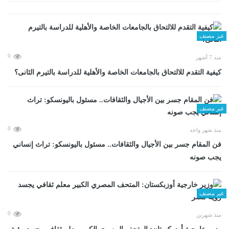
غير مصنف
0
منذ 7 أشهر
كيفية التقدم للالتحاق بالجامعات الخاصة والأهلية للدراسة بالتيرم الثانى؟
غير مصنف
0
منذ شهر واحد
فن المقام جسر بين الأجيال والثقافات.. مسئول باليونسكو: تراث إنساني
يجب صونه
غير مصنف
0
منذ شهرين