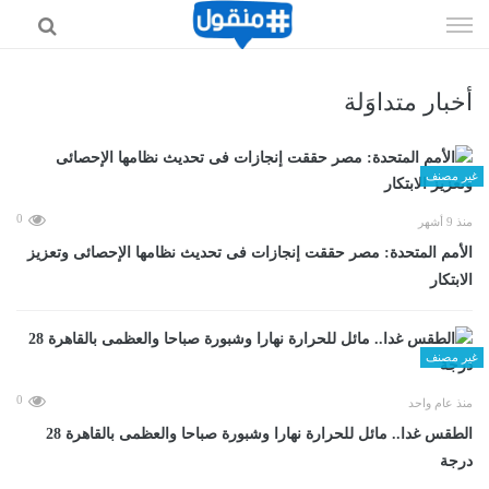
إذهب
الى
المحتوى
أخبار متداوَلة
غير مصنف
0
منذ 9 أشهر
الأمم المتحدة: مصر حققت إنجازات فى تحديث نظامها الإحصائى وتعزيز
الابتكار
غير مصنف
0
منذ عام واحد
الطقس غدا.. مائل للحرارة نهارا وشبورة صباحا والعظمى بالقاهرة 28
درجة