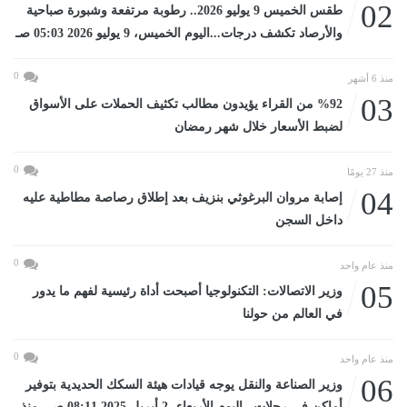
02
طقس الخميس 9 يوليو 2026.. رطوبة مرتفعة وشبورة صباحية
والأرصاد تكشف درجات...اليوم الخميس، 9 يوليو 2026 05:03 صـ
0
منذ 6 أشهر
03
%92 من القراء يؤيدون مطالب تكثيف الحملات على الأسواق
لضبط الأسعار خلال شهر رمضان
0
منذ 27 يومًا
04
إصابة مروان البرغوثي بنزيف بعد إطلاق رصاصة مطاطية عليه
داخل السجن
0
منذ عام واحد
05
وزير الاتصالات: التكنولوجيا أصبحت أداة رئيسية لفهم ما يدور
في العالم من حولنا
0
منذ عام واحد
06
وزير الصناعة والنقل يوجه قيادات هيئة السكك الحديدية بتوفير
أماكن في رحلات...اليوم الأربعاء، 2 أبريل 2025 08:11 صـ منذ