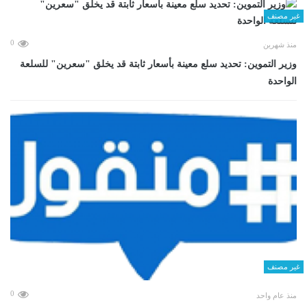
غير مصنف
0
منذ شهرين
وزير التموين: تحديد سلع معينة بأسعار ثابتة قد يخلق "سعرين" للسلعة
الواحدة
غير مصنف
0
منذ عام واحد