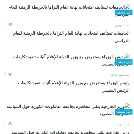
غير مصنف
0
منذ شهرين
الجامعات تستأنف امتحانات نهاية العام التزاما بالخريطة الزمنية للعام
الدراسى
غير مصنف
0
منذ شهر واحد
رئيس الوزراء يستعرض مع وزير الدولة للإعلام آليات تنفيذ تكليفات
الرئيس السيسي
غير مصنف
0
منذ شهرين
وزير الخارجية يلقى محاضرة بجامعة «هانكوك» الكورية حول السياسة