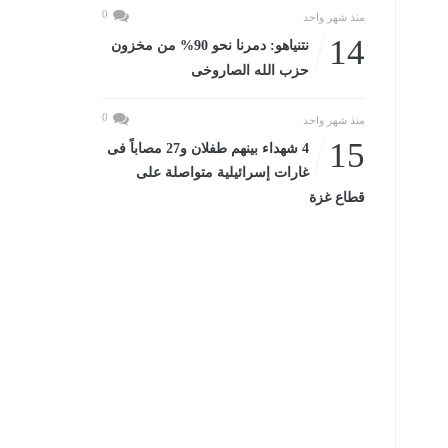
0
منذ شهر واحد
14
نتنياهو: دمرنا نحو 90% من مخزون
حزب الله الصاروخى
0
منذ شهر واحد
15
4 شهداء بينهم طفلان و27 مصاباً فى
غارات إسرائيلية متواصلة على
قطاع غزة