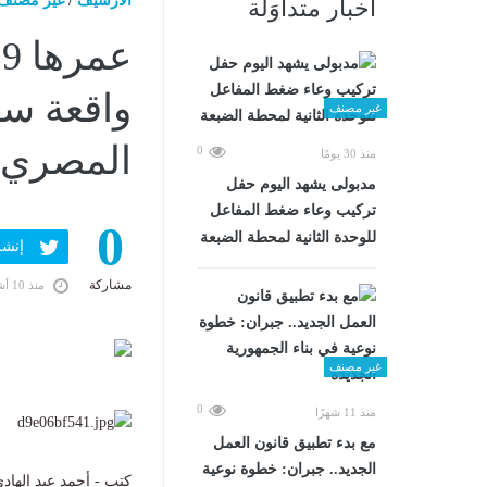
الارشيف
/
غير مصنف
أخبار متداوَلة
ع
واقعة سر
غير مصنف
المصري؟
0
منذ 30 يومًا
مدبولى يشهد اليوم حفل
تركيب وعاء ضغط المفاعل
0
للوحدة الثانية لمحطة الضبعة
إنشر ف
مشاركة
منذ 10 أشهر
غير مصنف
0
منذ 11 شهرًا
مع بدء تطبيق قانون العمل
الجديد.. جبران: خطوة نوعية
كتب - أحمد عبد الهاد