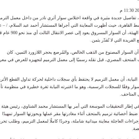
ة، تفاصيل جديدة مثيرة في واقعة اختلاس سوار أثري نادر من داخل معمل الترمي
القاهرة، حيث أظهرت المعاينة التي أجراها المستشار أحمد عبد السلام، / – 
المكتب الفني لرئيس الهيئة، أن السوار المسروق يعود إلى عصر الانتقال
 الفريدة التي لا تُقدّر بثمن.
 السوار المصنوع من الذهب الخالص، والمُرصع بحجر اللازورد الثمين، كان
 المتحف المصري، قبل نقله رسميًا إلى معمل الترميم لتجهيزه للعرض في مع
لنيابة، أن معمل الترميم لا يحتفظ بأي سجلات داخلية لحركة تداول القطع الأثري
وار وفقًا للسجلات الرسمية، وهو ما اعتبرته النيابة ثغرة خطيرة في منظومة تأ
ل المتاحف.
ي إطار التحقيقات الموسعة التي أمر بها المستشار محمد الشناوي، رئيس هيئة
ب ضبط أخصائية ترميم بالمتحف أثناء مغادرتها مقر عملها وبحوزتها السوار تمهيدًا
راءات العاجلة معاينة ميدانية شاملة، وجردًا كاملًا لمعمل الترميم، وطلب تحر
صة.