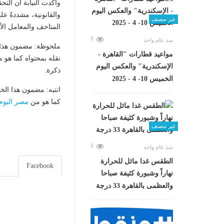
وأكدت النيابة أن التح
والقانونية، مشددةً ع
غير مصنف
المتاحف والمعامل الأ
0
منذ عام واحد
ملحوظة: مضمون هذا ا
مواعيد قطارات "القاهرة -
نقله بمحتواه كما هو 
الإسكندرية" والعكس اليوم
ذكرة.
الخميس 10- 4 - 2025
انتبه: مضمون هذا الخ
كما هو من
مصر اليوم
غير مصنف
0
منذ عام واحد
الطقس غدا مائل للحرارة
Facebook
نهاراً وشبورة كثيفة صباحا
والعظمى بالقاهرة 33 درجة