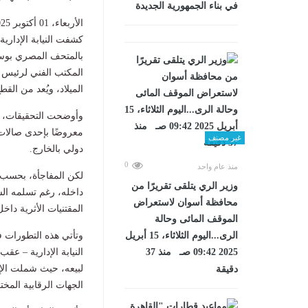
في بناء الجمهورية الجديدة
الأربعاء، 01 أكتوبر 2025 11:30 م
كشفت النيابة الإداري
بالمتحف المصري بوسط 
الميلاد، ويُعد من القطع
وأوضحت التحقيقات، أن
معروضًا بإحدى صالات
غير مصنف
دولي بالخارج.
0
منذ عام واحد
لكن المفاجأة، بحسب ا
وزير الري يتلقى تقريرًا من
داخله، رغم تسلمه الس
محافظة أسوان لاستعراض
المقتنيات الأثرية داخ
الموقف المائى وحالة
وتأتي هذه التطورات ف
الرى...اليوم الثلاثاء، 15 أبريل
النيابة الإدارية – عق
2025 09:42 صـ منذ 37
لبيعه، حيث شملت الإج
دقيقة
الجهات الرقابية المخت