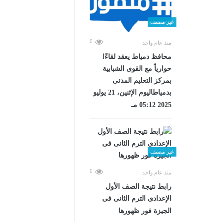
غير مصنف
0
منذ عام واحد
محافظ دمياط يعقد لقاءًا
حوارياً مع القوى الشبابية
بمركز التعليم المدنى
بدمياطاليوم الإثنين، 21 يوليو
2025 05:12 مـ
غير مصنف
0
منذ عام واحد
رابط نتيجة الصف الأول
الإعدادى الترم الثانى فى
الجيزة فور ظهورها