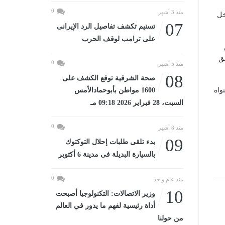
0
منذ 3 أشهر
خل
07
تسنيم تكشف تفاصيل الرد الإيرانى
على ترامب لوقف الحرب
ق
0
منذ 5 أشهر
08
صحة الشرقية توقع الكشف على
واه
1600 مواطن بأبوحمادالأمس
السبت، 28 فبراير 2026 09:18 مـ
0
منذ 8 أشهر
09
بدء تلقى طلبات إحلال التوكتوك
بالسيارة البديلة فى مدينة 6 أكتوبر
0
منذ عام واحد
10
وزير الاتصالات: التكنولوجيا أصبحت
أداة رئيسية لفهم ما يدور في العالم
من حولنا