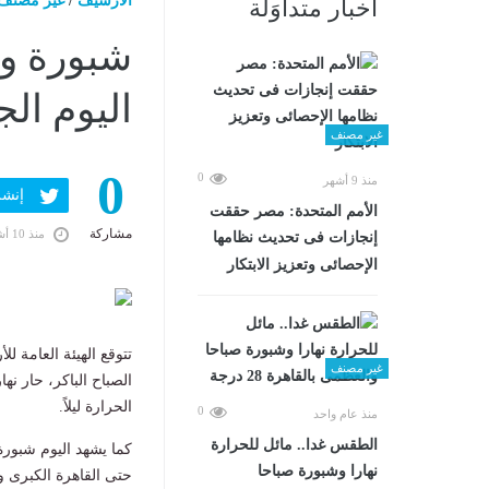
الارشيف
/
غير مصنف
أخبار متداوَلة
شبورة وأ
اليوم الجمعة 3 أكتوبر
غير مصنف
0
0
منذ 9 أشهر
إنشر ف
الأمم المتحدة: مصر حققت
مشاركة
منذ 10 أشهر
إنجازات فى تحديث نظامها
الإحصائى وتعزيز الابتكار
غير مصنف
الصباح الباكر، حار ن
الحرارة ليلاً.
0
منذ عام واحد
الطقس غدا.. مائل للحرارة
نهارا وشبورة صباحا
حتى القاهرة الكبرى 