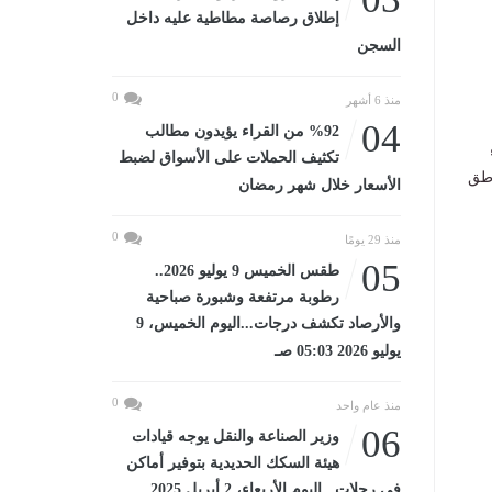
إطلاق رصاصة مطاطية عليه داخل
السجن
0
منذ 6 أشهر
04
%92 من القراء يؤيدون مطالب
تكثيف الحملات على الأسواق لضبط
اطق
الأسعار خلال شهر رمضان
0
منذ 29 يومًا
05
طقس الخميس 9 يوليو 2026..
رطوبة مرتفعة وشبورة صباحية
والأرصاد تكشف درجات...اليوم الخميس، 9
يوليو 2026 05:03 صـ
0
منذ عام واحد
06
وزير الصناعة والنقل يوجه قيادات
هيئة السكك الحديدية بتوفير أماكن
في رحلات...اليوم الأربعاء، 2 أبريل 2025