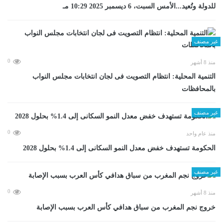
للدولة وتُعيد...الأمس السبت، 6 ديسمبر 2025 10:29 مـ
غير مصنف
0
منذ 8 أشهر
التنمية المحلية: انتظام التصويت فى لجان انتخابات مجلس النواب
بالمحافظات
غير مصنف
0
منذ عام واحد
الحكومة تستهدف خفض معدل النمو السكانى إلى 1.4% بحلول 2028
غير مصنف
0
منذ 8 أشهر
خروج نجم المغرب من سباق هدافي كأس العرب بسبب الإصابة