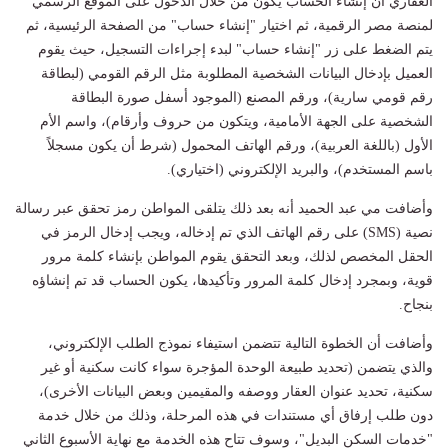
العقاري أن إنشاء الحساب يكون من خلال الدخول على الموقع الرسمي
لمنصة مصر الرقمية، ثم اختيار "إنشاء حساب" من الصفحة الرئيسية، ثم
يتم الضغط على زر "إنشاء حساب" لبدء إجراءات التسجيل، حيث يقوم
العميل بإدخال البيانات الشخصية المطلوبة مثل الرقم القومي (لبطاقة
رقم قومي سارية)، ورقم المصنع (الموجود أسفل صورة البطاقة
الشخصية على الجهة الأمامية، ويتكون من حروف وأرقام)، واسم الأم
الأول (باللغة العربية)، ورقم الهاتف المحمول (شرط أن يكون مسجلاً
باسم المستخدم)، والبريد الإلكتروني (اختياري).
وأضافت مي عبد الحميد أنه بعد ذلك يتلقى المواطن رمز تحقق عبر رسالة
نصية (SMS) على رقم الهاتف الذي تم إدخاله، ويجب إدخال الرمز في
الحقل المخصص لذلك، وبعد التحقق يقوم المواطن بإنشاء كلمة مرور
قوية، وبمجرد إدخال كلمة المرور وتأكيدها، يكون الحساب قد تم إنشاؤه
بنجاح.
وأضافت أن الخطوة التالية تتضمن استيفاء نموذج الطلب الإلكتروني،
والذي يتضمن (تحديد طبيعة الوحدة المؤجرة سواء كانت سكنية أو غير
سكنية، تحديد عنوان العقار ووصفه والمقيمين وبعض البيانات الأخرى)،
دون طلب إرفاق أي مستندات في هذه المرحلة، وذلك من خلال خدمة
"خدمات السكن البديل"، وسوف تتاح هذه الخدمة مع نهاية الأسبوع الثاني