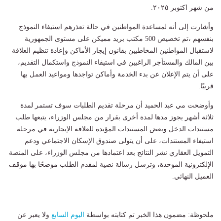
من شهر اكتوبر ٢٠٢٥.
وأشارت إلى أنه لمساعدة المواطنين في حالة تعذرهم استيفاء النموذج
بنفسهم ،تم تخصيص 500 مكتب بريد مميكن على مستوى الجمهورية
لاستقبال المواطنين المخاطبين بقانون إيجار الأماكن وإعادة تنظيم العلاقة
بين المالك والمستأجر الراغبين في استيفاء النموذج واستكمال التقديم،
على أن يتم الإعلان عن بدء الخدمة وأماكن تواجدها ومواعيد العمل بها
قريبًا.
وأوضحت مي عبد الحميد أن مرحلة تقديم الطلبات سوف تستمر لمدة
ثلاثة أشهر يجوز مدها لمدة أخرى بقرار من مجلس الوزراء، يتبعها طلب
مستندات الدخل وبعض المستندات المؤيدة للعلاقة الإيجارية في مرحلة
استيفاء المستندات، على أن يتولى صندوق الإسكان الاجتماعي ودعم
التمويل العقاري نشر النتائج بعد اعتمادها من مجلس الوزراء، على المنصة
الإلكترونية الموحدة، وترسل رسالة نصية لمقدم الطلب موضحًا بها موقف
العميل النهائي.
ملحوظة: مضمون هذا الخبر تم كتابته بواسطة
اليوم السابع
ولا يعبر عن