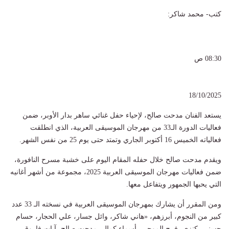
كتب- محمد شاكر:
08:30 ص
18/10/2025
يستعد الفنان مدحت صالح، لإحياء حفل غنائي ساهر بدار الأوبر، ضمن
فعاليات الدورة الـ33 من مهرجان الموسيقى العربية، الذي انطلقت
فعالياته الخميس 16 أكتوبر الجاري وتمتد حتى يوم 25 من نفس الشهر.
ويقدم مدحت صالح خلال حفله المقام اليوم على خشبة مسرح النافورة،
ضمن فعاليات مهرجان الموسيقى العربية 2025، مجموعة من أشهر أغانيه
التي يحبها الجمهور ويتفاعل معها.
ومن المقرر أن يشارك بمهرجان الموسيقى العربية في نسخته الـ 33 عدد
كبير من النجوم، أبرزهم، «هاني شاكر، وائل جسار، علي الحجار، حسام
حسني، كنزي، فرح الموجي، أسماء كمال، مدحت صالح، آيات فاروق،