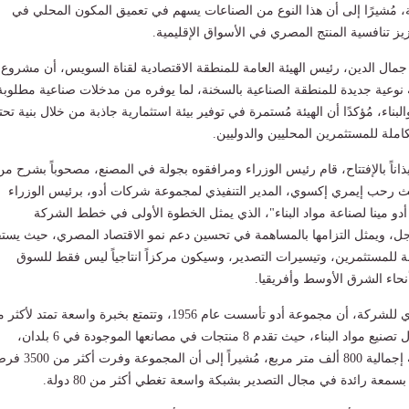
ية، مُشيرًا إلى أن هذا النوع من الصناعات يسهم في تعميق المكون المحلي في
يز تنافسية المنتج المصري في الأسواق الإقليمية.
جمال الدين، رئيس الهيئة العامة للمنطقة الاقتصادية لقناة السويس، أن مشروع
ة نوعية جديدة للمنطقة الصناعية بالسخنة، لما يوفره من مدخلات صناعية مطلوبة
بناء، مُؤكدًا أن الهيئة مُستمرة في توفير بيئة استثمارية جاذبة من خلال بنية تحت
ملة للمستثمرين المحليين والدوليين.
اناً بالإفتتاح، قام رئيس الوزراء ومرافقوه بجولة في المصنع، مصحوباً بشرح من
رحب إيمري إكسوي، المدير التنفيذي لمجموعة شركات أدو، برئيس الوزراء
و مينا لصناعة مواد البناء"، الذي يمثل الخطوة الأولى في خطط الشركة
أجل، ويمثل التزامها بالمساهمة في تحسين دعم نمو الاقتصاد المصري، حيث يستف
 للمستثمرين، وتيسيرات التصدير، وسيكون مركزاً انتاجياً ليس فقط للسوق
أنحاء الشرق الأوسط وأفريقيا.
وأضاف المدير التنفيذي للشركة، أن مجموعة أدو تأسست عام 1956، وتتمتع بخبرة واسعة تمتد لأ
خمسين عاماً في مجال تصنيع مواد البناء، حيث تقدم 8 منتجات في مصانعها الموجودة في 6 بلدان،
والممتدة على مساحة إجمالية 800 ألف متر مربع، مُشيراً إلى أن ا
بسمعة رائدة في مجال التصدير بشبكة واسعة تغطي أكثر من 80 دولة.