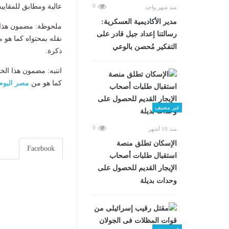
0
عالية ومطابق للمقاييس
منذ شهر واحد
مدير الأكاديمية العسكرية:
ملحوظة: مضمون هذا ا
رسالتنا إعداد جيل قادر على
نقله بمحتواه كما هو 
التفكير مُحصن بالوعي
ذكرة.
انتبه: مضمون هذا الخ
كما هو من
مصر اليوم
غير مصنف
0
منذ 10 أشهر
الإسكان تطلق منصة
Facebook
استقبال طلبات أصحاب
الإيجار القديم للحصول على
وحدات بديلة
غير مصنف