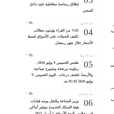
إطلاق رصاصة مطاطية عليه داخل
السجن
0
منذ 6 أشهر
04
%92 من القراء يؤيدون مطالب
ية
تكثيف الحملات على الأسواق لضبط
الأسعار خلال شهر رمضان
0
منذ 29 يومًا
05
طقس الخميس 9 يوليو 2026..
يد
رطوبة مرتفعة وشبورة صباحية
والأرصاد تكشف درجات...اليوم الخميس، 9
يوليو 2026 05:03 صـ
كثر من
0
منذ عام واحد
لمجموعة وفرت أكثر من 3500 فرصة
06
وزير الصناعة والنقل يوجه قيادات
هيئة السكك الحديدية بتوفير أماكن
في رحلات...اليوم الأربعاء، 2 أبريل 2025