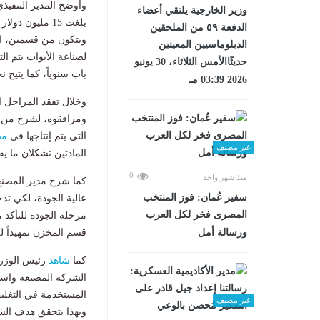
وزير الخارجية يلتقي أعضاء
الدفعة ٥٩ من الملحقين
الدبلوماسيين المعينين
حديثًاالأمس الثلاثاء، 30 يونيو
باب سنوياً، كما يتيح نحو 100 فرصة عمل مباشرة في مراحله 
2026 03:39 مـ
وخلال تفقد المراحل ا
التي يتم إنتاجها في
مص
غير مصنف
المادتين تشكلان ما يقارب نسبة الـ 90% 
0
منذ شهر واحد
كما شرح مدير المصنع، 
سفير عُمان: فوز المنتخب
عالية الجودة، لكي تدخ
المصرى فخر لكل العرب
مرحلة الجودة للتأكد م
ورسالة أمل
قسم المخزن تمهيداً لل
كما
شاهد
رئيس الوزرا
الشركة المصنعة واسم 
غير مصنف