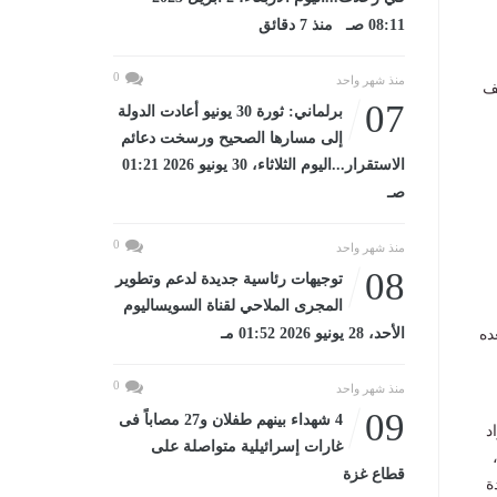
08:11 صـ منذ 7 دقائق
0
منذ شهر واحد
لياً في شهر يناير القادم بقدرة انتاجية نحو 75 ألف
07
برلماني: ثورة 30 يونيو أعادت الدولة
إلى مسارها الصحيح ورسخت دعائم
الاستقرار...اليوم الثلاثاء، 30 يونيو 2026 01:21
لة خلط المواد، ومدخلاتها مادة الـ(PVC)
صـ
0
منذ شهر واحد
08
توجيهات رئاسية جديدة لدعم وتطوير
المجرى الملاحي لقناة السويساليوم
الأحد، 28 يونيو 2026 01:52 مـ
ده
0
منذ شهر واحد
09
4 شهداء بينهم طفلان و27 مصاباً فى
د
غارات إسرائيلية متواصلة على
،
قطاع غزة
ودة