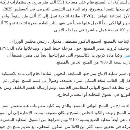
وأوضح المدير التنفيذي للشركة، أن المصنع يقام على مساحة 55,1 ألف متر مربع، وباستثمارات تركية
بلغت 15 مليون دولار تم ضخها لتنفيذ المشروع، وتم البدء في التشغيل التجريبي في أغسطس 2025،
ويتكون من قسمين، الأول لصناعة النوافذ الـ(PVC) بطاقة انتاجية تصل إلى 15 ألف طن سنوياً، وآخر
لصناعة الأبواب يتم التجهيز لها لكي يبدأ العمل عليها فع
الأولى.
لإنتاجية بالمصنع، استمع الدكتور مصطفى مدبولي، رئيس مجلس الوزراء،
ومرافقوه، لشرح من يوسف كروت، مدير المصنع، حول مرح
ر
، وكذا مادة كربونات الكالسيوم التي يتم إنتاجها أيضاً في مصر، مُضيفاً أن
من المنتج الخاص بالمصنع.
سير عملية الانتاج بمراحلها المتتابعة، لتحويل المادة الخام إلى مادة بلاستيكية
ل إلى القالب لتتخذ الشكل المراد تصنيعه، وصولاً إلى قسم المنتج النهائي، ثم
ن مطابقة المنتج النهائي للمقاييس العالمية، ويتم إرساله لقسم التغليف ومن بع
توزيع في السوق المحلية أو التصدير للخارج.
ء نماذج من المنتج النهائي للمصنع، والذي يتم كتابة معلومات عنه تتضمن اسم
المنتج ونوعه والكود الخاص بالمنتج ومكان تصنيعه، وتمت الإشارة إلى أن الموا
المستخدمة في التغليف هي أيضاً محلية الصنع بنسبة 100% ويتم شراؤها من السوق المحلية المصرية
وبهذا يتحقق هدف الشركة في تحقيق نسبة اكثر من 90% من المكون المحلي، مع تقديم منتج ذي ج