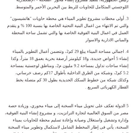
اللوجستي المتكامل للحاويات للربط بين البحرين الأحمر والمتوسط.
3. أولى محطات مشروع تطوير الميناء هي محطة حاويات "هاتشيسون"
والتي تم الانتهاء من اعمال البنية التحتية الخاصة بها بنسبة 100 % و يتقدم
العمل في اعمال البنية الفوقية الخاصة بها والتي تشمل ساحة المحطة
والمباني الادارية والاسوار
4. اجمالي مساحة الميناء يبلغ 29 كم2، وتتضمن أعمال التطوير بالميناء
إنشاء 5 أحواض جديدة، و18 كيلومتر أرصفة بحرية بعمق 18 متراً، وكذا
إنشاء ساحات تداول بمساحة 9.2 مليون م2، ومناطق لوجستية بمساحة
5.2 كم2، وشبكة من الطرق الداخلية بأطوال 17كم رصف خرساني،
وكذلك شبكة من خطوط السكك الحديدية بطول 30 كم متصلة بخط
القطار الكهربائى السريع .
5 الدولة تعكف على تحويل ميناء السخنة إلى ميناء محوري، وزيادة حصة
مصر من السوق العالمية لتجارة الترانزيت، و مشروع إنشاء البنية الفوقية،
وإدارة وتشغيل واستغلال وصيانة وإعادة تسليم محطة للحاويات بميناء
السخنة، يأتي فى إطار المخطط الشامل لاستكمال وتطوير ميناء السخنة