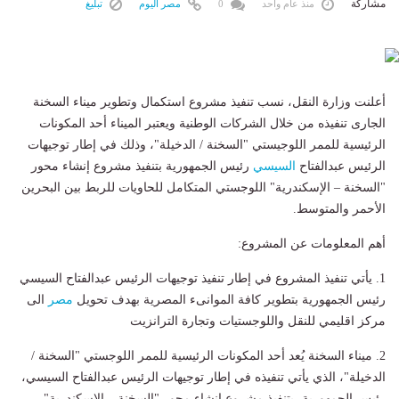
مشاركة
منذ عام واحد
0
مصر اليوم
تبليغ
أعلنت وزارة النقل، نسب تنفيذ مشروع استكمال وتطوير ميناء السخنة
الجارى تنفيذه من خلال الشركات الوطنية ويعتبر الميناء أحد المكونات
الرئيسية للممر اللوجيستي "السخنة / الدخيلة"، وذلك في إطار توجيهات
الرئيس عبدالفتاح
السيسي
رئيس الجمهورية بتنفيذ مشروع إنشاء محور
"السخنة – الإسكندرية" اللوجستي المتكامل للحاويات للربط بين البحرين
الأحمر والمتوسط.
أهم المعلومات عن المشروع:
1. يأتي تنفيذ المشروع في إطار تنفيذ توجيهات الرئيس عبدالفتاح السيسي
رئيس الجمهورية بتطوير كافة الموانىء المصرية بهدف تحويل
مصر
الى
مركز اقليمي للنقل واللوجستيات وتجارة الترانزيت
2. ميناء السخنة يُعد أحد المكونات الرئيسية للممر اللوجستي "السخنة /
الدخيلة"، الذي يأتي تنفيذه في إطار توجيهات الرئيس عبدالفتاح السيسي،
رئيس الجمهورية، بتنفيذ مشروع إنشاء محور "السخنة – الإسكندرية"