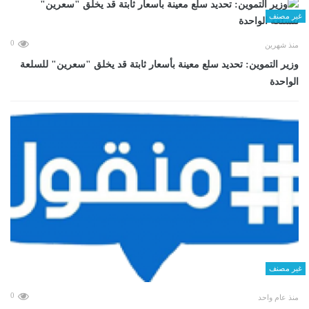
غير مصنف
0
منذ شهرين
وزير التموين: تحديد سلع معينة بأسعار ثابتة قد يخلق "سعرين" للسلعة
الواحدة
غير مصنف
0
منذ عام واحد