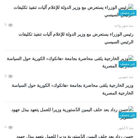
غير مصنف
0
منذ شهر واحد
رئيس الوزراء يستعرض مع وزير الدولة للإعلام آليات تنفيذ تكليفات
الرئيس السيسي
غير مصنف
0
منذ شهرين
وزير الخارجية يلقى محاضرة بجامعة «هانكوك» الكورية حول السياسة
الخارجية المصرية
غير مصنف
0
منذ 6 أشهر
حسن رداد بعد حلف اليمين الدُستورية وزيرا للعمل يتعهد ببذل جهود