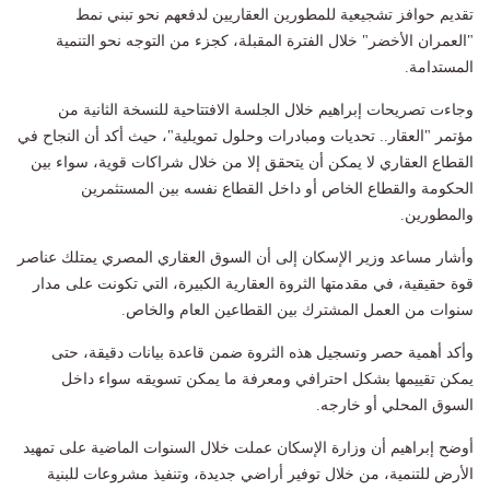
تقديم حوافز تشجيعية للمطورين العقاريين لدفعهم نحو تبني نمط
"العمران الأخضر" خلال الفترة المقبلة، كجزء من التوجه نحو التنمية
المستدامة.
وجاءت تصريحات إبراهيم خلال الجلسة الافتتاحية للنسخة الثانية من
مؤتمر "العقار.. تحديات ومبادرات وحلول تمويلية"، حيث أكد أن النجاح في
القطاع العقاري لا يمكن أن يتحقق إلا من خلال شراكات قوية، سواء بين
الحكومة والقطاع الخاص أو داخل القطاع نفسه بين المستثمرين
والمطورين.
وأشار مساعد وزير الإسكان إلى أن السوق العقاري المصري يمتلك عناصر
قوة حقيقية، في مقدمتها الثروة العقارية الكبيرة، التي تكونت على مدار
سنوات من العمل المشترك بين القطاعين العام والخاص.
وأكد أهمية حصر وتسجيل هذه الثروة ضمن قاعدة بيانات دقيقة، حتى
يمكن تقييمها بشكل احترافي ومعرفة ما يمكن تسويقه سواء داخل
السوق المحلي أو خارجه.
أوضح إبراهيم أن وزارة الإسكان عملت خلال السنوات الماضية على تمهيد
الأرض للتنمية، من خلال توفير أراضي جديدة، وتنفيذ مشروعات للبنية