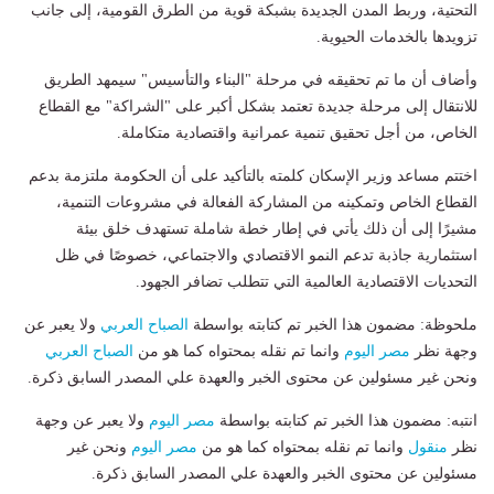
التحتية، وربط المدن الجديدة بشبكة قوية من الطرق القومية، إلى جانب
تزويدها بالخدمات الحيوية.
وأضاف أن ما تم تحقيقه في مرحلة "البناء والتأسيس" سيمهد الطريق
للانتقال إلى مرحلة جديدة تعتمد بشكل أكبر على "الشراكة" مع القطاع
الخاص، من أجل تحقيق تنمية عمرانية واقتصادية متكاملة.
اختتم مساعد وزير الإسكان كلمته بالتأكيد على أن الحكومة ملتزمة بدعم
القطاع الخاص وتمكينه من المشاركة الفعالة في مشروعات التنمية،
مشيرًا إلى أن ذلك يأتي في إطار خطة شاملة تستهدف خلق بيئة
استثمارية جاذبة تدعم النمو الاقتصادي والاجتماعي، خصوصًا في ظل
التحديات الاقتصادية العالمية التي تتطلب تضافر الجهود.
ملحوظة: مضمون هذا الخبر تم كتابته بواسطة
الصباح العربي
ولا يعبر عن
وجهة نظر
مصر اليوم
وانما تم نقله بمحتواه كما هو من
الصباح العربي
ونحن غير مسئولين عن محتوى الخبر والعهدة علي المصدر السابق ذكرة.
انتبه: مضمون هذا الخبر تم كتابته بواسطة
مصر اليوم
ولا يعبر عن وجهة
نظر
منقول
وانما تم نقله بمحتواه كما هو من
مصر اليوم
ونحن غير
مسئولين عن محتوى الخبر والعهدة علي المصدر السابق ذكرة.