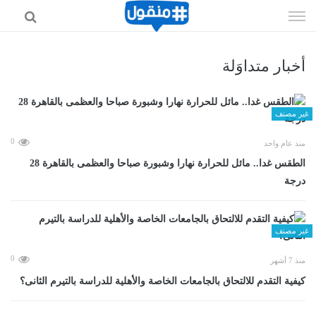
إذهب
الى
المحتوى
أخبار متداوَلة
غير مصنف
0
منذ عام واحد
الطقس غدا.. مائل للحرارة نهارا وشبورة صباحا والعظمى بالقاهرة 28
درجة
غير مصنف
0
منذ 7 أشهر
كيفية التقدم للالتحاق بالجامعات الخاصة والأهلية للدراسة بالتيرم الثانى؟