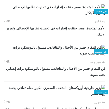
غير مصنف
0
منذ 9 أشهر
الأمم المتحدة: مصر حققت إنجازات فى تحديث نظامها الإحصائى وتعزيز
الابتكار
غير مصنف
0
منذ شهر واحد
فن المقام جسر بين الأجيال والثقافات.. مسئول باليونسكو: تراث إنساني
يجب صونه
غير مصنف
0
منذ شهرين