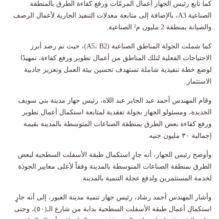
كما تابع رئيس الجهاز أعمال المرمّات ورفع كفاءة الطرق بالمنطقة
الصناعية A3، بالإضافة إلى متابعة معدلات التنفيذ الجارية لأعمال الرصف
والصيانة بمنطقة 2 مليون م² الصناعية.
كما شملت الجولة المناطق الصناعية (A5، B2)، حيث تم رصد أبرز
الاحتياجات الفعلية لتلك المناطق من أعمال تطوير ورفع كفاءة، تمهيدًا
لوضع خطة تنفيذية شاملة تستهدف تحسين بيئة العمل وتعزيز جاذبية
الاستثمار.
وقام المهندس أحمد عبد الجابر عبد اللاه، رئيس جهاز مدينة بني سويف
الجديدة، ومسئولو الجهاز بجولة تفقدية لمتابعة استكمال أعمال تطوير
ورفع كفاءة بعض الطرق بمنطقة الصناعات المتوسطة بالمدينة بقيمة
إجمالية ٣٠ مليون جنيه.
وأوضح رئيس الجهاز، أنه جارٍ استكمال طبقة الأسفلت السطحية لبعض
الطرق بمنطقة الصناعات المتوسطة بالمدينة وفقاً لأعلى معايير الجودة
لخدمة المستثمرين ولدفع عجلة التنمية بالمدينة.
وأشار المهندس أحمد رشاد، رئيس جهاز تنمية مدينة العبور، إلى أنه جارٍ
استكمال أعمال طبقة الأسفلت السطحية بداية من شارع الـ(٥٠)، وحتى