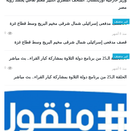
وزير خارجية أوزبكستان: المتحف المصري الكبير معلم ثقافي يجسد رؤية
مصر
غير مصنف
0
منذ 8 أشهر
قصف مدفعى إسرائيلى شمال شرقى مخيم البريج وسط قطاع غزة
غير مصنف
0
منذ 6 أشهر
الحلقة الـ25 من برنامج دولة التلاوة بمشاركة كبار القراء.. بث مباشر