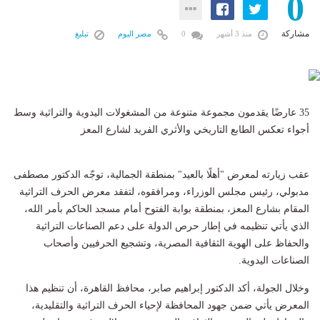
0
مشاركة
منذ 3 أشهر
0
مصر اليوم
تبليغ
35 عارضًا يقدمون مجموعة متنوعة من المشغولات اليدوية والتراثية وسط
أجواء تعكس الطابع التاريخي والأثري الفريد لشارع المعز
عقب زيارته لمعرض "أهلًا بالعيد" بمنطقة الجمالية، توجّه الدكتور مصطفى
مدبولي، رئيس مجلس الوزراء، ومرافقوه، لتفقد معرض الحرف التراثية
المقام بشارع المعز، بمنطقة بوابة الفتوح أمام مسجد الحاكم بأمر الله،
الذي يأتي تنظيمه في إطار حرص الدولة على دعم الصناعات التراثية
والحفاظ على الهوية الثقافية المصرية، وتشجيع الحرفيين وأصحاب
الصناعات اليدوية.
وخلال الجولة، أكد الدكتور إبراهيم صابر، محافظ القاهرة، أن تنظيم هذا
المعرض يأتي ضمن جهود المحافظة لإحياء الحرف التراثية والتقليدية،