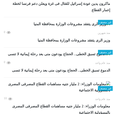
ماكرون يدين عودة إسرائيل للقتال فى غزة ويعلن دعم فرنسا لخطة
إعمار القطاع
غير مصنف
0
منذ شهرين
وزير الرى يتفقد مشروعات الوزارة بمحافظة المنيا
غير مصنف
0
منذ عام واحد
الدموع تسبق الخطى.. الحجاج يودعون منى بعد رحلة إيمانية لا تنسى
غير مصنف
10
منذ عام واحد
معلومات الوزراء: 2 مليار جنيه مساهمات القطاع المصرفى المصرى
بالمسؤولية الاجتماعية