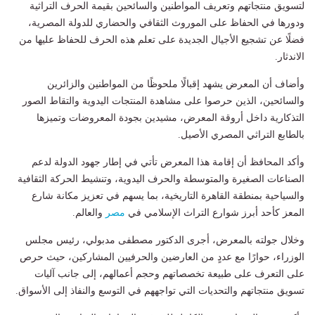
لتسويق منتجاتهم وتعريف المواطنين والسائحين بقيمة الحرف التراثية
ودورها في الحفاظ على الموروث الثقافي والحضاري للدولة المصرية،
فضلًا عن تشجيع الأجيال الجديدة على تعلم هذه الحرف للحفاظ عليها من
الاندثار.
وأضاف أن المعرض يشهد إقبالًا ملحوظًا من المواطنين والزائرين
والسائحين، الذين حرصوا على مشاهدة المنتجات اليدوية والتقاط الصور
التذكارية داخل أروقة المعرض، مشيدين بجودة المعروضات وتميزها
بالطابع التراثي المصري الأصيل.
وأكد المحافظ أن إقامة هذا المعرض تأتي في إطار جهود الدولة لدعم
الصناعات الصغيرة والمتوسطة والحرف اليدوية، وتنشيط الحركة الثقافية
والسياحية بمنطقة القاهرة التاريخية، بما يسهم في تعزيز مكانة شارع
المعز كأحد أبرز شوارع التراث الإسلامي في
مصر
والعالم.
وخلال جولته بالمعرض، أجرى الدكتور مصطفى مدبولي، رئيس مجلس
الوزراء، حوارًا مع عددٍ من العارضين والحرفيين المشاركين، حيث حرص
على التعرف على طبيعة تخصصاتهم وحجم أعمالهم، إلى جانب آليات
تسويق منتجاتهم والتحديات التي تواجههم في التوسع والنفاذ إلى الأسواق.