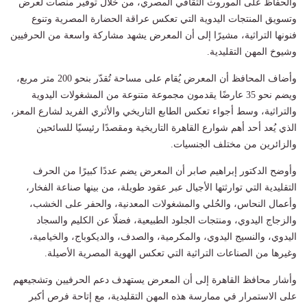
والحفاظ على الموروث الثقافي المصري، من خلال توفير منصات لعرض
وتسويق المنتجات اليدوية التي تعكس عراقة الحضارة المصرية وتنوع
فنونها التراثية، مشيرًا إلى أن المعرض يشهد مشاركة واسعة من الحرفيين
وشيوخ المهن التقليدية.
وأضاف المحافظ أن المعرض يُقام على مساحة تُقدّر بنحو 200 متر مربع،
ويضم نحو 35 عارضًا يقدمون مجموعة متنوعة من المشغولات اليدوية
والتراثية، وسط أجواء تعكس الطابع التاريخي والأثري الفريد لشارع المعز،
الذي يُعد أحد أهم شوارع القاهرة التاريخية ومقصدًا رئيسيًا للسائحين
والزائرين من مختلف الجنسيات.
وأوضح الدكتور إبراهيم صابر أن المعرض يضم عددًا كبيرًا من الحرف
التقليدية التي توارثتها الأجيال عبر عقود طويلة، من بينها صناعة الفخار،
وأعمال النحاس، والحُلي والمشغولات المعدنية، والحفر على الخشب،
والزجاج اليدوي، ومنتجات الجلود الطبيعية، فضلًا عن الكليم والسجاد
اليدوي، والنسيج اليدوي، والمكرمية، والصدف، والديكوباج، والخيامية،
وغيرها من الصناعات التراثية التي تعكس الهوية المصرية الأصيلة.
وأشار محافظ القاهرة إلى أن المعرض يستهدف دعم الحرفيين وتشجيعهم
على الاستمرار في ممارسة هذه المهن التقليدية، مع إتاحة فرص أكبر