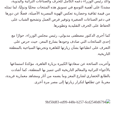
وأكد رئيس الوزراء دعمه الكامل للحرف والصناعات التراثية واليدوية،
مشددًا على أهمية التوسع في تسويق هذه المنتجات محليًا ودوليًا، لما تمثله
من قيمة ثقافية وحضارية تعكس الهوية المصرية الأصيلة، فضلًا عن دورها
في دعم الصناعات الصغيرة وتوفير فرص العمل وتشجيع الشباب على
الحفاظ على الحرف التقليدية وتطويرها.
كما أجرى الدكتور مصطفى مدبولي، رئيس مجلس الوزراء، حوارًا مع
إحدى السائحات التي صادف وجودها بشارع المعز، حيث حرص على
التعرف على انطباعها بشأن زيارتها للقاهرة وتجربتها السياحية بالمنطقة
التاريخية.
وأعربت السائحة عن سعادتها الكبيرة بزيارة القاهرة، مؤكدةً استمتاعها
بالأجواء التراثية والمعالم التاريخية التي تتميز بها المنطقة، كما أشادت
بالطابع الحضاري لشارع المعز وما يضمه من آثار ومشاهد معمارية فريدة،
معربةً عن تطلعها لتكرار زيارتها إلى مصر مرة أخرى.