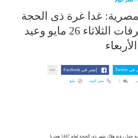
/
مصر اليوم
المصرية: غدا غرة ذى الحجة
ووقفة عرفات الثلاثاء 26 مايو وعيد
لأربعاء
ى Twitter
إنشر فى Facebook
0
مصر اليوم
تبليغ
 حول رؤية هلال شهر ذي الحجة لعام 1447 هجريا