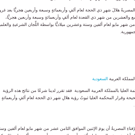
 المصريةُ هلالَ شهرِ ذي الحجة لعام ألفٍ وأربعمائةٍ وسبعة وأربعين هجريًّا بعد غر
 والعشرين من شهر ذي القعدة لعام ألفٍ وأربعمائةٍ وسبعة وأربعين هجريًّا،
 شهر مايو لعام ألفين وستة وعشرين ميلاديًّا بواسطة اللِّجان الشرعيةِ والعلمية
لجمهورية.
المملكة العربية
السعودية
ة العليا بالمملكة العربية السعودية فقد تقرر لدينا شرعًا من نتائج هذه الرؤية
حة وقرار المحكمة العليا ثبوتُ رؤية هلالِ شهر ذي الحجة لعامِ ألفٍ وأربعمائةٍ
لإفتاءِ المصريةُ أن يومَ الإثنين الموافق الثامن عشر من شهر مايو لعام ألفين وست