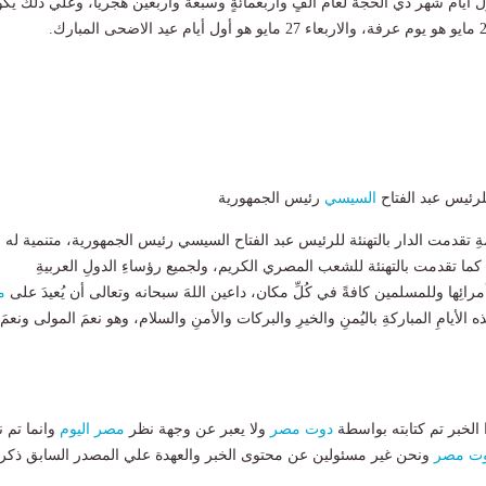
ول أيام شهر ذي الحجة لعام ألفٍ وأربعمائةٍ وسبعة وأربعين هجريًّا، وعلي ذلك يك
للرئيس عبد الفتاح
السيسي
رئيس الجمهورية
مةِ تقدمت الدار بالتهنئة للرئيس عبد الفتاح السيسي رئيس الجمهورية، متنمية له
كما تقدمت بالتهنئة للشعب المصري الكريم، ولجميع رؤساءِ الدولِ العربيةِ
أمرائِها وللمسلمين كافةً في كُلِّ مكان، داعين اللهَ سبحانه وتعالى أن يُعيدَ على
م
ه الأيامِ المباركةِ باليُمنِ والخيرِ والبركات والأمنِ والسلام، وهو نعمَ المولى ونعمَ
لخبر تم كتابته بواسطة
دوت مصر
ولا يعبر عن وجهة نظر
مصر اليوم
وانما تم ن
ت مصر
ونحن غير مسئولين عن محتوى الخبر والعهدة علي المصدر السابق ذكرة