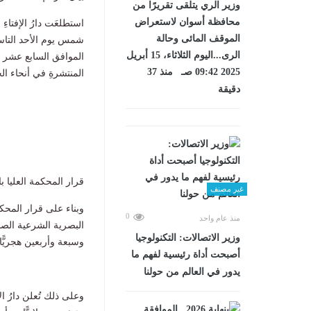
وزير الري يتلقى تقريرًا من
محافظة أسوان لاستعراض
استطلعَت دارُ الإفتاءِ
الموقف المائى وحالة
شمس يوم الأحد التاسع
الرى...اليوم الثلاثاء، 15 أبريل
الموافق السابع عشر من
2025 09:42 صـ منذ 37
المنتشرةِ في أنحاء ا
دقيقة
قرار المحكمة العليا ب
غير مصنف
وبناء على قرار المحكم
0
منذ عام واحد
البصرية الشرعية الصحي
وزير الاتصالات: التكنولوجيا
وسبعة وأربعين هجريًّا.
أصبحت أداة رئيسية لفهم ما
يدور في العالم من حولنا
وعلى ذلك تُعلن دارُ ا