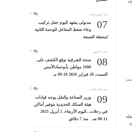
ون
0
منذ شهر واحد
07
مدبولى يشهد اليوم حفل تركيب
وعاء ضغط المفاعل للوحدة الثانية
لمحطة الضبعة
0
منذ 5 أشهر
08
صحة الشرقية توقع الكشف على
1600 مواطن بأبوحمادالأمس
السبت، 28 فبراير 2026 09:18 مـ
صر
0
منذ عام واحد
09
وزير الصناعة والنقل يوجه قيادات
هيئة السكك الحديدية بتوفير أماكن
في رحلات...اليوم الأربعاء، 2 أبريل 2025
قله
08:11 صـ منذ 7 دقائق
.