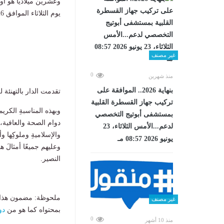
وعشرين ميلاديًّا هو أ
يوم الثلاثاء الموافق 26 مايو هو يوم عرفة، والاربعاء 27 مايو هو أول أيام عيد الاضحى المبارك.
غير مصنف
0
منذ شهرين
بنهاية 2026.. الموافقة على
تقدمت الدار بالتهنئة 
تركيب جهاز القسطرة القلبية
وبهذه المناسبةِ الكري
بمستشفى أبوتيج التخصصي
دوام الصحة والعافية، 
لدعم...الأمس الثلاثاء، 23
والإسلاميةِ وملوكِها و
يونيو 2026 08:57 مـ
وعليهم جميعًا أمثالَ هذ
النصير.
ملحوظة: مضمون هذا ا
غير مصنف
بمحتواه كما هو من
دو
0
منذ 10 أشهر