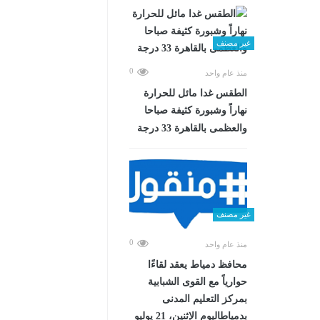
غير مصنف
0
منذ عام واحد
الطقس غدا مائل للحرارة
نهاراً وشبورة كثيفة صباحا
والعظمى بالقاهرة 33 درجة
غير مصنف
0
منذ عام واحد
محافظ دمياط يعقد لقاءًا
حوارياً مع القوى الشبابية
بمركز التعليم المدنى
بدمياطاليوم الإثنين، 21 يوليو