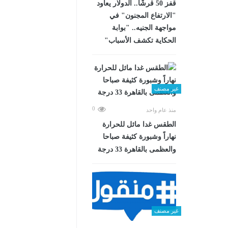
قفز 50 قرشًا.. الدولار يعاود
"الارتفاع المجنون" في
مواجهة الجنيه.. "بوابة
الحكاية تكشف الأسباب"
غير مصنف
0
منذ عام واحد
الطقس غدا مائل للحرارة
نهاراً وشبورة كثيفة صباحا
والعظمى بالقاهرة 33 درجة
غير مصنف