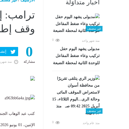
الارشيف
/
غير مصنف
أخبار متداوَلة
ترامب: إ
وقف إطلا
غير مصنف
0
منذ شهر واحد
0
مدبولى يشهد اليوم حفل
إنشر ف
تركيب وعاء ضغط المفاعل
مشاركة
منذ شهري
للوحدة الثانية لمحطة الضبعة
غير مصنف
كتب عبد الوهاب الجن
0
منذ عام واحد
الإثنين، 01 يونيو 2026 08:41 م