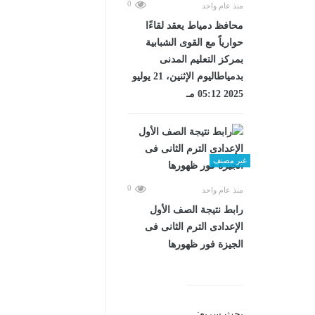
0
منذ عام واحد
محافظ دمياط يعقد لقاءًا
حوارياً مع القوى الشبابية
بمركز التعليم المدنى
بدمياطاليوم الإثنين، 21 يوليو
2025 05:12 مـ
غير مصنف
0
منذ عام واحد
رابط نتيجة الصف الأول
الإعدادى الترم الثانى فى
الجيزة فور ظهورها
بحث سريع: