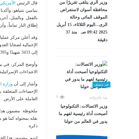
وزير الري يتلقى تقريرًا من
قال الرئيس
الأمريكي
محافظة أسوان لاستعراض
بنيامين نتنياهو، وأكد
الموقف المائى وحالة
بالفعل. وبالمثل، أجري
الرى...اليوم الثلاثاء، 15 أبريل
إطلاق النار تماماً، و
2025 09:42 صـ منذ 37
وقد أعلن مركز عمليات 
دقيقة
الإجمالية لضحايا الع
إلى 3433 شهيدًا و10395 جريحًا.
وأوضح المركز، في بيا
الاعتداءات الإسرائيلي
وأشار إلى أن
وزارة ا
غير مصنف
الإحصاءات المتعلقة ب
0
منذ عام واحد
العاملة على الأرض.
وزير الاتصالات: التكنولوجيا
ملحوظة: مضمون هذا ا
أصبحت أداة رئيسية لفهم ما
نقله بمحتواه كما هو 
يدور في العالم من حولنا
ذكرة.
انتبه: مضمون هذا الخ