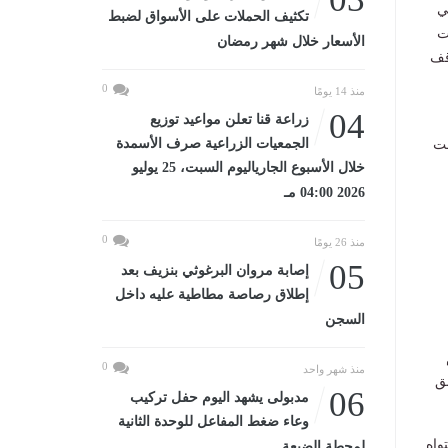
ي
تكثيف الحملات على الأسواق لضبط
ت
الأسعار خلال شهر رمضان
وقف
0
منذ 14 يومًا
04
زراعة قنا تعلن مواعيد توزيع
الجمعيات الزراعية صرف الأسمدة
عت
خلال الأسبوع الجارياليوم السبت، 25 يوليو
2026 04:00 مـ
0
منذ 26 يومًا
05
إصابة مروان البرغوثي بنزيف بعد
إطلاق رصاصة مطاطية عليه داخل
السجن
0
منذ شهر واحد
ق
06
مدبولى يشهد اليوم حفل تركيب
وعاء ضغط المفاعل للوحدة الثانية
واه
لمحطة الضبعة