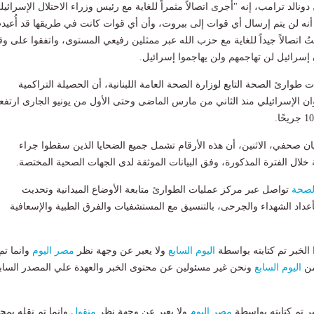
دونالد ترامب، إنه "أجرى اتصالاً مثمراً للغاية مع رئيس وزراء الاحتلال الإسرائيل
نا أنه لن يتم إرسال أي قوات إلى بيروت، وأن أي قوات كانت في طريقها قد أُعيد
تُ اتصالاً جيداً للغاية مع حزب الله عبر ممثلين رفيعي المستوى، واتفقوا على 
أن إسرائيل لن تهاجمهم ولن يهاجموا إسرائيل.
طوارئ الصحة التابع لوزارة الصحة العامة اللبنانية، أن الحصيلة التراكمية
دوان الإسرائيلي منذ الثاني من مارس الماضى وحتى الأول من يونيو الجارى ارتف
ن صحفي، الاثنين، أن هذه الأرقام تشمل جميع الضحايا الذين سقطوا جراء
ة خلال الفترة المذكورة، وفق البيانات الموثقة لدى الجهات الصحية المختصة.
لصحة
تواصل عبر مركز عمليات الطوارئ متابعة الأوضاع الميدانية وتحديث
أعداد الشهداء والجرحى، بالتنسيق مع المستشفيات والفرق الطبية والإسعافية
لخبر تم كتابته بواسطة
اليوم السابع
ولا يعبر عن وجهة نظر
مصر اليوم
وانما تم
من
اليوم السابع
ونحن غير مسئولين عن محتوى الخبر والعهدة علي المصدر الساب
بر تم كتابته بواسطة
مصر اليوم
ولا يعبر عن وجهة نظر
منقول
وانما تم نقله بمحت