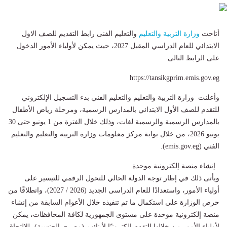
أتاحت
وزارة التربية والتعليم
والتعليم الفنى رابط التقديم للصف الاول
الابتدائي للعام الدراسي المقبل 2027، حيث يمكن لأولياء الأمور الدخول
على الرابط التالى
https://tansikgprim.emis.gov.eg
وأعلنت وزارة التربية والتعليم والتعليم الفني بدء التسجيل الإلكتروني
للتقدم للصف الأول الابتدائي بالمدارس الرسمية، ومرحلة رياض الأطفال
بالمدارس الرسمية والرسمية لغات، وذلك خلال الفترة من 1 يونيو حتى 30
يونيو 2026، من خلال بوابة مركز معلومات وزارة التربية والتعليم والتعليم
الفني (emis.gov.eg).
إنشاء منصة إلكترونية موحدة
ويأتى ذلك في إطار توجه الدولة الحالي للتحول الرقمي للتيسير على
أولياء الأمور، واستعدادًا للعام الدراسى الجديد (2026 / 2027)، وانطلاقًا من
حرص الوزارة على استكمال ما تم تنفيذه خلال الأعوام السابقة من إنشاء
منصة إلكترونية موحدة على مستوى الجمهورية لكافة المحافظات، يمكن
لأولياء الأمور من خلالها التقدم إلكترونيًا لأبنائهم (مصري الجنسية)، للالتحاق