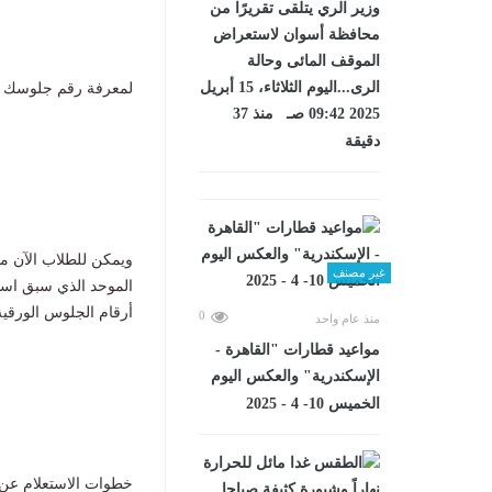
وزير الري يتلقى تقريرًا من
محافظة أسوان لاستعراض
الموقف المائى وحالة
الرى...اليوم الثلاثاء، 15 أبريل
لمعرفة رقم جلوسك فى امتحان
2025 09:42 صـ منذ 37
دقيقة
ويمكن للطلاب الآن 
غير مصنف
الموحد الذي سبق استخ
أرقام الجلوس الورقية داخ
0
منذ عام واحد
مواعيد قطارات "القاهرة -
الإسكندرية" والعكس اليوم
الخميس 10- 4 - 2025
خطوات الاستعلام عن رقم