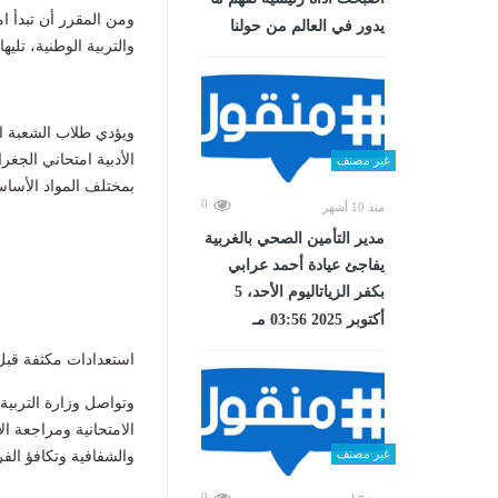
يدور في العالم من حولنا
والتربية الوطنية، تليها اللغة الأجنبية الثا
الأدبية امتحاني الجغر
غير مصنف
بمختلف المواد الأساس
0
منذ 10 أشهر
مدير التأمين الصحي بالغربية
يفاجئ عيادة أحمد عرابي
بكفر الزياتاليوم الأحد، 5
أكتوبر 2025 03:56 مـ
استعدادات مكثفة قبل امت
وتواصل وزارة التربية و
الامتحانية ومراجعة ال
غير مصنف
والشفافية وتكافؤ الف
0