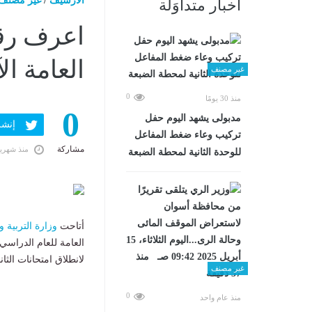
الارشيف
/
غير مصنف
أخبار متداوَلة
اعرف رقم
العامة ال
غير مصنف
0
منذ 30 يومًا
0
مدبولى يشهد اليوم حفل
إنشر ف
تركيب وعاء ضغط المفاعل
مشاركة
منذ شهري
للوحدة الثانية لمحطة الضبعة
أتاحت
وزارة التربية وا
لانطلاق امتحانات الثان
غير مصنف
0
منذ عام واحد