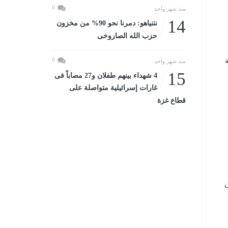
0
منذ شهر واحد
14
نتنياهو: دمرنا نحو 90% من مخزون
حزب الله الصاروخى
0
عبة
منذ شهر واحد
15
4 شهداء بينهم طفلان و27 مصاباً فى
غارات إسرائيلية متواصلة على
قطاع غزة
ن