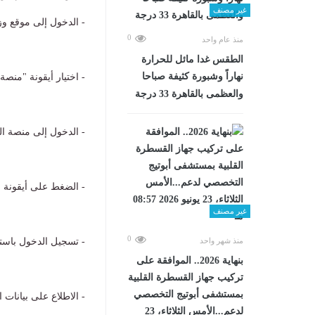
غير مصنف
- الدخول إلى موقع وزا
0
منذ عام واحد
الطقس غدا مائل للحرارة
نهاراً وشبورة كثيفة صباحا
- اختيار أيقونة "منصة
والعظمى بالقاهرة 33 درجة
- الدخول إلى منصة ال
- الضغط على أيقونة "
غير مصنف
0
منذ شهر واحد
- تسجيل الدخول باستخ
بنهاية 2026.. الموافقة على
تركيب جهاز القسطرة القلبية
بمستشفى أبوتيج التخصصي
- الاطلاع على بيانات
لدعم...الأمس الثلاثاء، 23