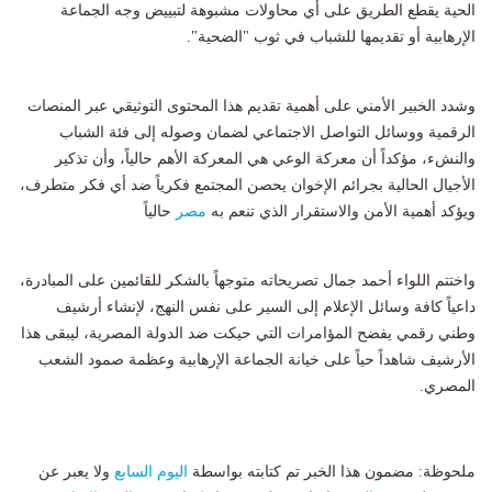
الحية يقطع الطريق على أي محاولات مشبوهة لتبييض وجه الجماعة
الإرهابية أو تقديمها للشباب في ثوب "الضحية".
وشدد الخبير الأمني على أهمية تقديم هذا المحتوى التوثيقي عبر المنصات
الرقمية ووسائل التواصل الاجتماعي لضمان وصوله إلى فئة الشباب
والنشء، مؤكداً أن معركة الوعي هي المعركة الأهم حالياً، وأن تذكير
الأجيال الحالية بجرائم الإخوان يحصن المجتمع فكرياً ضد أي فكر متطرف،
ويؤكد أهمية الأمن والاستقرار الذي تنعم به
مصر
حالياً
واختتم اللواء أحمد جمال تصريحاته متوجهاً بالشكر للقائمين على المبادرة،
داعياً كافة وسائل الإعلام إلى السير على نفس النهج، لإنشاء أرشيف
وطني رقمي يفضح المؤامرات التي حيكت ضد الدولة المصرية، ليبقى هذا
الأرشيف شاهداً حياً على خيانة الجماعة الإرهابية وعظمة صمود الشعب
المصري.
ملحوظة: مضمون هذا الخبر تم كتابته بواسطة
اليوم السابع
ولا يعبر عن