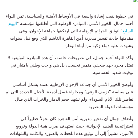
في خطوة لقيت إشادة واسعة في الأوساط الأمنية والسياسية، ثمن اللواء
أحمد جمال، الخبير الأمني، المبادرة الوطنية التي أطلقتها مؤسسة "
اليوم
السابع
" لتوثيق الجرائم الإرهابية التي ارتكبتها جماعة الإخوان، وفي
مقدمتها حادث تفجير مديرية أمن القاهرة الغاشم الذي وقع قبل سنوات
وشهدت عليه دماء زكية من أبناء الوطن.
وأكد اللواء أحمد جمال، في تصريحات خاصة، أن هذه المبادرة التوثيقية لا
تمثل مجرد جهد صحفي متميز فحسب، بل هي واجب وطني بامتياز في
توقيت شديد الحساسية.
وأوضح الخبير الأمني أن جماعة الإخوان الإرهابية تعتمد بشكل أساسي
على سياسة "تزييف الوعي" ومحاولة غسل أدمغة الأجيال الجديدة التي لم
تعاصر تلك الأيام السوداء، ولم تشهد حجم الدمار والخراب الذي طال
مؤسسات الدولة المصرية.
وأضاف جمال أن تفجير مديرية أمن القاهرة كان تحولاً خطيراً في
استراتيجية العنف الإخوانية، حيث استهدف ضرب هيبة الدولة وترويع
الآمنين، مشيراً إلى أن توثيق هذه اللحظات بالصورة والكلمة والشهادات