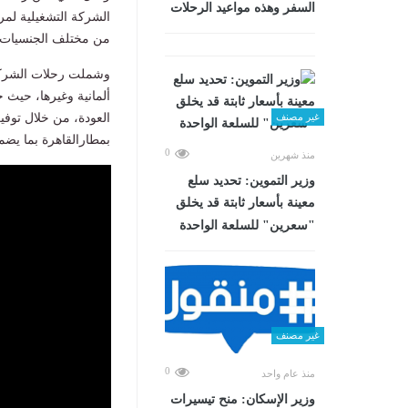
السفر وهذه مواعيد الرحلات
من مختلف الجنسيات ع
وشملت رحلات الشركة ن
ألمانية وغيرها، حيث
العودة، من خلال توفي
غير مصنف
بمطارالقاهرة بما يض
0
منذ شهرين
وزير التموين: تحديد سلع
معينة بأسعار ثابتة قد يخلق
"سعرين" للسلعة الواحدة
غير مصنف
0
منذ عام واحد
وزير الإسكان: منح تيسيرات