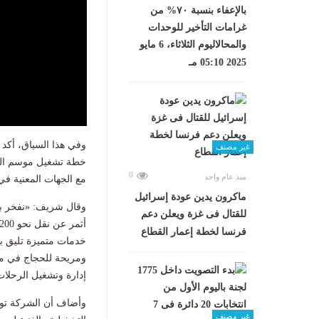
بالإعفاء بنسبة ٧٠% من
غرامات التأخير للوحدات
والمحالاليوم الثلاثاء، 6 مايو
2025 05:10 مـ
وفي هذا السياق، أك
غير مصنف
خطة تشغيل موسم الحج 
0
منذ عام واحد
مع الجهات المعنية ف
ماكرون يدين عودة إسرائيل
وقال شريف: «نفخر بال
للقتال فى غزة ويعلن دعم
فرنسا لخطة إعمار القطاع
خدمات متميزة تليق 
ومريحة للحجاج في مر
إدارة وتشغيل الرحلات
وأضاف أن الشركة تواص
غير مصنف