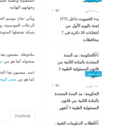
التشغيلية والفنية لض
وجهاتهم النهائية.
0
منذ 8 أشهر
ويأتي نجاح موسم الحج 
بدء التصويت داخل 1775
الرحلات الموسمية، ود
لجنة باليوم الأول من
شبكة تشغيلها المتنوع
انتخابات 20 دائرة فى 7
محافظات
ملحوظة: مضمون هذا ا
بمحتواه كما هو من
دو
انتبه: مضمون هذا الخ
غير مصنف
كما هو من
مصر اليوم
0
منذ شهرين
الحكومة: مد المدة المحددة
بالمادة الثانية من قانون
المسئولية الطبية 3 أشهر
Facebook