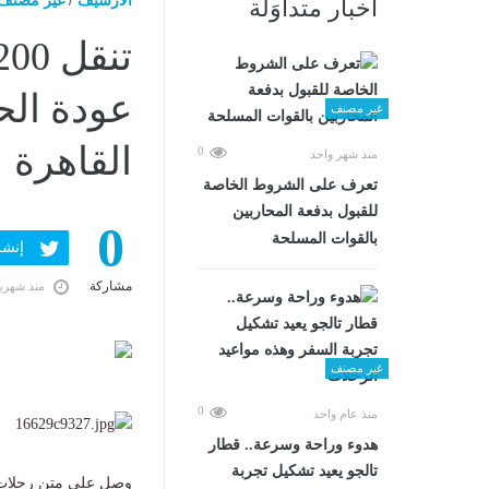
الارشيف
/
غير مصنف
أخبار متداوَلة
عودة الح
غير مصنف
القاهرة
0
منذ شهر واحد
تعرف على الشروط الخاصة
للقبول بدفعة المحاربين
0
بالقوات المسلحة
إنشر ف
مشاركة
منذ شهري
غير مصنف
0
منذ عام واحد
هدوء وراحة وسرعة.. قطار
تالجو يعيد تشكيل تجربة
وصل علي متن رحلات 