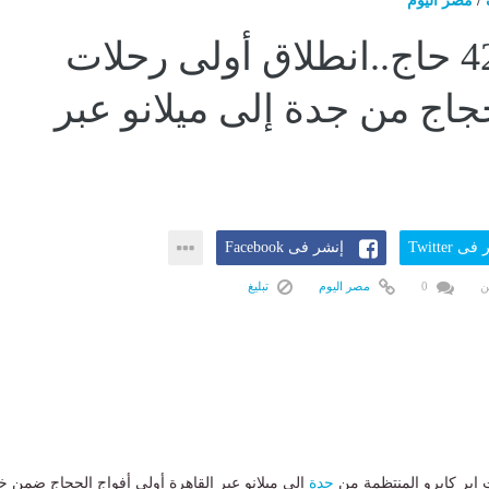
/
مصر اليوم
تنقل 4200 حاج..انطلاق أولى رحلات
جاج من جدة إلى ميلانو عبر
ى Twitter
إنشر فى Facebook
ن
0
مصر اليوم
تبليغ
إير كايرو المنتظمة من
جدة
إلي ميلانو عبر القاهرة أولى أفواج الحجاج ضمن 