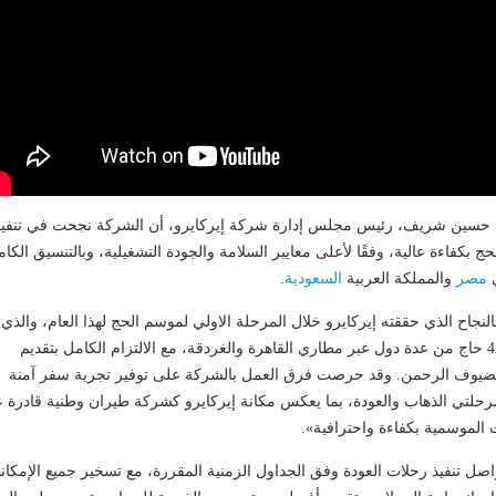
د حسين شريف، رئيس مجلس إدارة شركة إيركايرو، أن الشركة نجحت في تنفيذ
بكفاءة عالية، وفقًا لأعلى معايير السلامة والجودة التشغيلية، وبالتنسيق الكا
ي
مصر
والمملكة العربية
السعودية
.
نجاح الذي حققته إيركايرو خلال المرحلة الاولي لموسم الحج لهذا العام، والذي
أثمر عن نقل نحو 4200 حاج من عدة دول عبر مطاري القاهرة والغردقة، مع الالتزام الكامل بتقديم
بضيوف الرحمن. وقد حرصت فرق العمل بالشركة على توفير تجربة سفر آمنة
حلتي الذهاب والعودة، بما يعكس مكانة إيركايرو كشركة طيران وطنية قادرة 
 الموسمية بكفاءة واحترافية».
ل تنفيذ رحلات العودة وفق الجداول الزمنية المقررة، مع تسخير جميع الإمكان