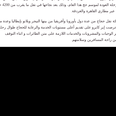
الشركة التشغيلية لمرحلة العودة لم
بر مطاري القاهرة والغردقة.
قل حجاج من عدة دول بأوروبا وأفريقيا من بينها النيجر ويلانو بإيطاليا وعدة م
 حرصت إير كايرو على تقديم أعلى مستويات الخدمة والرعاية للحجاج طوال رحلة
ر الوجبات والمشروبات والخدمات اللازمة على متن الطائرات و اثناء التوقف
من راحة المسافرين وسلامتهم.