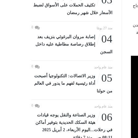
تكثيف الحملات على الأسواق لضبط
وسم حج هذا العام، وذلك بعد نجاحها في نقل ما يقرب من 4200 حاج
الأسعار خلال شهر رمضان
دن
0
منذ 27 يومًا
04
إصابة مروان البرغوثي بنزيف بعد
إطلاق رصاصة مطاطية عليه داخل
السجن
0
منذ عام واحد
05
وزير الاتصالات: التكنولوجيا أصبحت
أداة رئيسية لفهم ما يدور في العالم
من حولنا
0
منذ عام واحد
06
وزير الصناعة والنقل يوجه قيادات
هيئة السكك الحديدية بتوفير أماكن
في رحلات...اليوم الأربعاء، 2 أبريل 2025
08:11 صـ منذ 7 دقائق