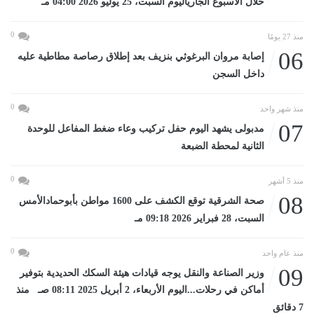
خلال الأسبوع الجارياليوم السبت، 25 يوليو 2026 04:00 مـ
0
منذ 27 يومًا
06
إصابة مروان البرغوثي بنزيف بعد إطلاق رصاصة مطاطية عليه
داخل السجن
0
منذ شهر واحد
07
مدبولى يشهد اليوم حفل تركيب وعاء ضغط المفاعل للوحدة
الثانية لمحطة الضبعة
0
منذ 5 أشهر
08
صحة الشرقية توقع الكشف على 1600 مواطن بأبوحمادالأمس
السبت، 28 فبراير 2026 09:18 مـ
0
منذ عام واحد
09
وزير الصناعة والنقل يوجه قيادات هيئة السكك الحديدية بتوفير
أماكن في رحلات...اليوم الأربعاء، 2 أبريل 2025 08:11 صـ منذ
7 دقائق