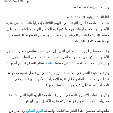
2
1/2
رسالة لندن – أحمد يعقوب
الثلاثاء، 02 يونيو 2026 05:27 م
شهدت العاصمة البريطانية، لندن، اليوم الثلاثاء، إضراباً عاماً لسائقي مترو
الأنفاق، ما أحدث ارتباكا مروريا كبيرا وحالة من الازدحام الشديد، وعطل
خطط الحركة لملايين المواطنين، حيث تشهد بعض الخطوط الرئيسية
توقفاً شبه كامل للخدمات.
وقالت مصادر لليوم السابع فى لندن، إن نحو نصف سائقى قطارات مترو
الأنفاق شاركوا فى الإضراب الذى دعت إليه نقابة عمال النقل البحرى
والسكك الحديدية، احتجاجًا على خطط
تطبيق
نظام العمل 4 أيام أسبوعيًا.
وتوقعت هيئة النقل فى العاصمة البريطانية لندن أن تعمل نسبة محدودة
فقط من خدمات المترو خلال فترة الإضراب، الأمر الذي تسبب فى
تأخيرات كبيرة على عدد من الخطوط الحيوية.
وتتواجد قوات الأمن بكثافة فى شوارع العاصمة البريطانية لندن لمتابعة
مجريات الأحداث لحين عودة حركة مترو الأنفاق إلى طبيعتها.
ملحوظة: مضمون هذا الخبر تم كتابته بواسطة
اليوم السابع
ولا يعبر عن