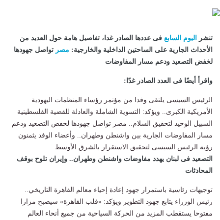
تنشر
اليوم السابع
فى عددها الصادر غدا، تفاصيل هامة حول العديد من
الأحداث الجارية على الساحتين الداخلية والخارجية:
مصر
تواصل جهودها
لخفض التصعيد ودعم مسار المفاوضات
واقرأ أيضًا فى العدد الصادر غدًا:
الرئيس السيسى يلتقى وفدا من مؤتمر رؤساء المنظمات اليهودية
الأمريكية الكبرى.. ويؤكد: التسوية الشاملة والعادلة للقضية الفلسطينية
السبيل الوحيد لتحقيق السلام.. مصر تواصل جهودها لخفض التصعيد ودعم
مسار المفاوضات الجارية بين واشنطن وطهران.. وأعضاء الوفد يثمنون
رؤية الرئيس السيسى لتحقيق الاستقرار بالشرق الأوسط
التصعيد فى لبنان يهدد مفاوضات واشنطن وطهران.. وإيران تلوح بوقف
المحادثات
توجيهات رئاسية باستمرار جهود إعادة إحياء معالم القاهرة التاريخي..
رئيس الوزراء يتابع جهود التطوير ويؤكد: «قلب القاهرة» سيصبح مزارا
مفتوحا يستقطب المزيد من الحركة السياحية من جميع أنحاء العالم