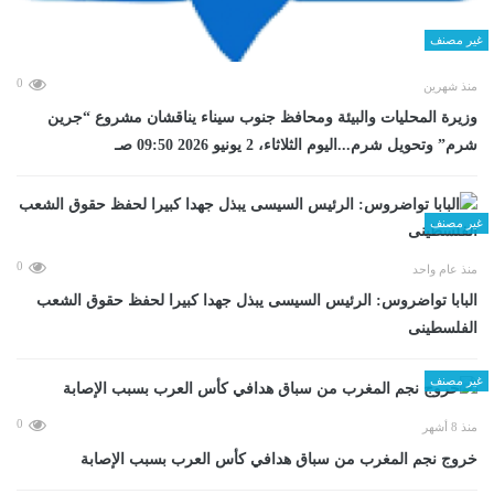
غير مصنف
0
منذ شهرين
وزيرة المحليات والبيئة ومحافظ جنوب سيناء يناقشان مشروع “جرين
شرم” وتحويل شرم...اليوم الثلاثاء، 2 يونيو 2026 09:50 صـ
غير مصنف
0
منذ عام واحد
البابا تواضروس: الرئيس السيسى يبذل جهدا كبيرا لحفظ حقوق الشعب
الفلسطينى
غير مصنف
0
منذ 8 أشهر
خروج نجم المغرب من سباق هدافي كأس العرب بسبب الإصابة