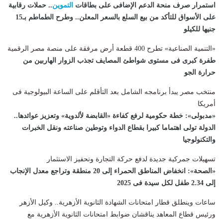
استمرار صرف منحة الدعم الإضافى على بطاقات
التموين
.. حملات رقابية
على الأسواق للتأكد من بيع السلع بالسعر المعلن.. وطرح الطماطم بـ15
جنيها للكيلو
«التنمية الصناعية» تطرح 400 قطعة أرض مرفقة على منصة مصر الرقمية
طفرة كبرى فى مستوى شواطئ المصايف تجذب الزوار الهاربين من
حرارة الجو
منتخب مصر يبدأ برنامجه الشامل بعد التأقلم على الساعة البيولوجية فى
أمريكا
«مدبولى»: خطة حكومية لرفع كفاءة «القابضة لألدوية» وتعزيز عوائدها..
الدولة تولى اهتماما كبيرا بقطاع الدواء وتوطين صناعته ونقل الخبرات
والتكنولوجيا
تسهيلات جمركية جديدة لدفع حركة التجارة وتحفيز الاستثمار
«الصحة»: انخفاض المناطق الحمراء إلى 20 منطقة وتراجع معدل الإنجاب
إلى 2.34 طفل لكل سيدة فى 2025
ساعات وينطلق قطار امتحانات الشهادة الثانوية الأزهرية.. وكيل الأزهر
ورئيس قطاع المعاهد يناقشان ضوابط امتحانات الثانوية الأزهرية مع