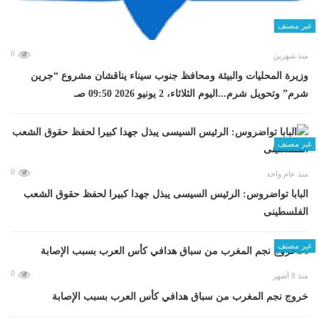
غير مصنف
0
منذ شهرين
وزيرة المحليات والبيئة ومحافظ جنوب سيناء يناقشان مشروع “جرين
شرم” وتحويل شرم...اليوم الثلاثاء، 2 يونيو 2026 09:50 صـ
غير مصنف
0
منذ عام واحد
البابا تواضروس: الرئيس السيسى يبذل جهدا كبيرا لحفظ حقوق الشعب
الفلسطينى
غير مصنف
0
منذ 8 أشهر
خروج نجم المغرب من سباق هدافي كأس العرب بسبب الإصابة