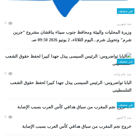
غير مصنف
0
منذ شهرين
وزيرة المحليات والبيئة ومحافظ جنوب سيناء يناقشان مشروع “جرين
شرم” وتحويل شرم...اليوم الثلاثاء، 2 يونيو 2026 09:50 صـ
غير مصنف
0
منذ عام واحد
البابا تواضروس: الرئيس السيسى يبذل جهدا كبيرا لحفظ حقوق الشعب
الفلسطينى
غير مصنف
0
منذ 8 أشهر
خروج نجم المغرب من سباق هدافي كأس العرب بسبب الإصابة