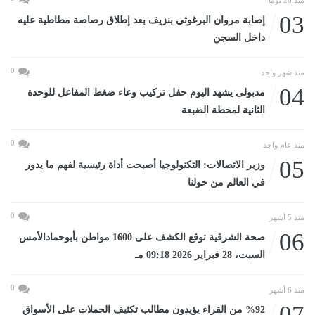
03
إصابة مروان البرغوثي بنزيف بعد إطلاق رصاصة مطاطية عليه
داخل السجن
0
منذ شهر واحد
04
مدبولى يشهد اليوم حفل تركيب وعاء ضغط المفاعل للوحدة
الثانية لمحطة الضبعة
0
منذ عام واحد
05
وزير الاتصالات: التكنولوجيا أصبحت أداة رئيسية لفهم ما يدور
في العالم من حولنا
0
منذ 5 أشهر
06
صحة الشرقية توقع الكشف على 1600 مواطن بأبوحمادالأمس
السبت، 28 فبراير 2026 09:18 مـ
0
منذ 6 أشهر
07
%92 من القراء يؤيدون مطالب تكثيف الحملات على الأسواق