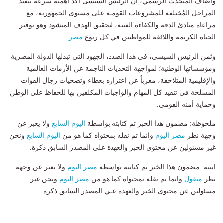
وأضاف المُتحدث الرسمي، أن الرئيس السيسى أكد أهمية سرعة تنفيذ
المراحل المُختلفة للمشروعات القومية على مستوى الجمهورية، مع
مراعاة مبادئ الدقة والكفاءة الفنية، لتحقيق الهدف المنشود وهو توفير
الحياة الكريمة واللائقة للمواطنين في كل ربوع
مصر
.
وثمن الرئيس السيسى، في هذا الصدد، الجهود التي تبذلها الدولة المصرية
ومؤسساتها الوطنية؛ لمواجهة التحديات الناجمة عن الأزمات العالمية
والإقليمية المتلاحقة، معرباُ عن اعتزازه بعطاء وتضحيات رجال القوات
المسلحة في تنفيذ كل المهام والواجبات المكلفين بها للحفاظ على الوطن
وحماية أمنه القومي.
ملحوظة: مضمون هذا الخبر تم كتابته بواسطة
اليوم السابع
ولا يعبر عن
وجهة نظر
مصر اليوم
وانما تم نقله بمحتواه كما هو من
اليوم السابع
ونحن
غير مسئولين عن محتوى الخبر والعهدة علي المصدر السابق ذكرة.
انتبه: مضمون هذا الخبر تم كتابته بواسطة
مصر اليوم
ولا يعبر عن وجهة
نظر
منقول
وانما تم نقله بمحتواه كما هو من
مصر اليوم
ونحن غير
مسئولين عن محتوى الخبر والعهدة علي المصدر السابق ذكرة.