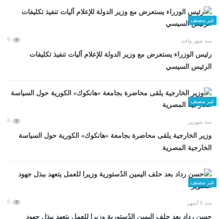
غير مصنف
0
منذ شهر واحد
رئيس الوزراء يستعرض مع وزير الدولة للإعلام آليات تنفيذ تكليفات
الرئيس السيسي
غير مصنف
0
منذ شهرين
وزير الخارجية يلقى محاضرة بجامعة «هانكوك» الكورية حول السياسة
الخارجية المصرية
غير مصنف
0
منذ 6 أشهر
حسن رداد بعد حلف اليمين الدُستورية وزيرا للعمل يتعهد ببذل جهود