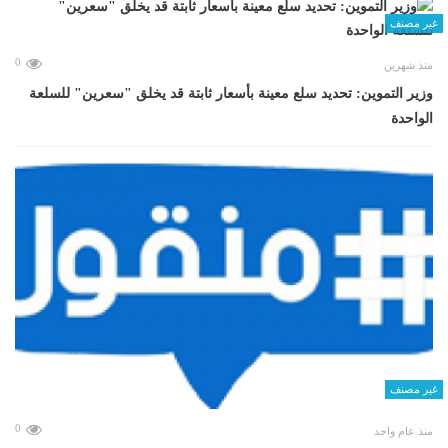
غير مصنف
0
منذ شهرين
وزير التموين: تحديد سلع معينة بأسعار ثابتة قد يخلق "سعرين" للسلعة
الواحدة
غير مصنف
0
منذ عام واحد