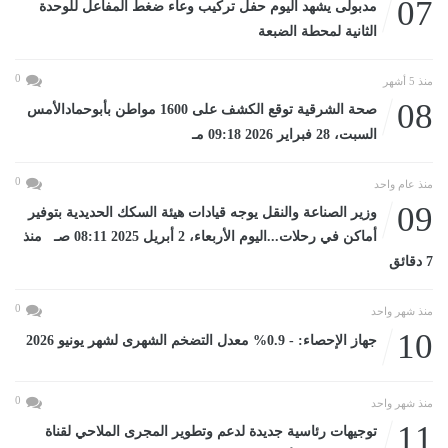
07
مدبولى يشهد اليوم حفل تركيب وعاء ضغط المفاعل للوحدة
الثانية لمحطة الضبعة
0
منذ 5 أشهر
08
صحة الشرقية توقع الكشف على 1600 مواطن بأبوحمادالأمس
السبت، 28 فبراير 2026 09:18 مـ
0
منذ عام واحد
09
وزير الصناعة والنقل يوجه قيادات هيئة السكك الحديدية بتوفير
أماكن في رحلات...اليوم الأربعاء، 2 أبريل 2025 08:11 صـ منذ
7 دقائق
0
منذ شهر واحد
10
جهاز الإحصاء: - 0.9% معدل التضخم الشهرى لشهر يونيو 2026
0
منذ شهر واحد
11
توجيهات رئاسية جديدة لدعم وتطوير المجرى الملاحي لقناة