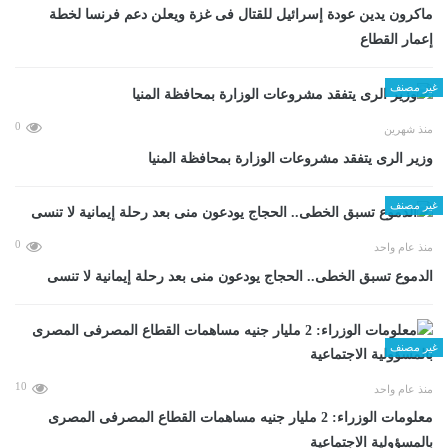
ماكرون يدين عودة إسرائيل للقتال فى غزة ويعلن دعم فرنسا لخطة
إعمار القطاع
غير مصنف
0
منذ شهرين
وزير الرى يتفقد مشروعات الوزارة بمحافظة المنيا
غير مصنف
0
منذ عام واحد
الدموع تسبق الخطى.. الحجاج يودعون منى بعد رحلة إيمانية لا تنسى
غير مصنف
10
منذ عام واحد
معلومات الوزراء: 2 مليار جنيه مساهمات القطاع المصرفى المصرى
بالمسؤولية الاجتماعية