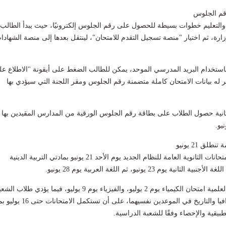
رقم الجلوس
والتعليم خطوات بسيطة للحصول على رقم الجلوس إلكترونيًا، حيث يبدأ الطالب
ارة، ثم اختيار "منصة تسجيل التقدم للامتحان"، لينتقل بعدها إلى منصة الشهادا
استخدام البريد المدرسي الموحد، يمكن للطالب الضغط على أيقونة "الاطلاع ع
 له بيانات الامتحان كاملة متضمنة رقم الجلوس ومقر اللجنة التي سيؤدي بها
انية حصول الطلاب على بطاقة رقم الجلوس الورقية من المدارس المقيدين بها
طلق 21 يونيو
ومن المقرر أن تبدأ امتحانات الثانوية العامة للنظام الجديد يوم الأحد 21 يونيو بمادتي التربية الدينية
نية يوم 23 يونيو، ثم اللغة العربية يوم 28 يونيو.
ويؤدي طلاب الشعبة العلمية امتحان الكيمياء يوم 2 يوليو، والفيزياء يوم 9 يوليو، فيما يؤدي طلاب ا
الأدبية امتحاني الجغرافيا والتاريخ في الموعدين نفسيهما، على أن تستكم
طبيقية والإحصاء وفقًا للشعبة الدراسية.