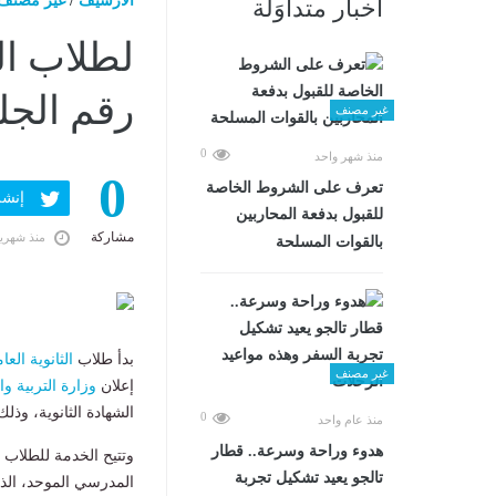
الارشيف
/
غير مصنف
أخبار متداوَلة
لطلاب ال
رقم الجل
غير مصنف
0
منذ شهر واحد
0
تعرف على الشروط الخاصة
إنشر ف
للقبول بدفعة المحاربين
مشاركة
منذ شهري
بالقوات المسلحة
بدأ طلاب
الثانوية العا
غير مصنف
إعلان
وزارة التربية وا
الشهادة الثانوية، وذلك
0
منذ عام واحد
هدوء وراحة وسرعة.. قطار
وتتيح الخدمة للطلاب
تالجو يعيد تشكيل تجربة
المدرسي الموحد، الذي