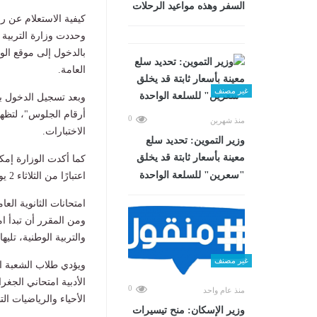
السفر وهذه مواعيد الرحلات
كيفية الاستعلام عن 
وحددت وزارة التربية 
بالدخول إلى موقع الوز
العامة.
غير مصنف
وبعد تسجيل الدخول ب
أرقام الجلوس"، لتظهر
0
منذ شهرين
الاختبارات.
وزير التموين: تحديد سلع
معينة بأسعار ثابتة قد يخلق
كما أكدت الوزارة إمك
"سعرين" للسلعة الواحدة
اعتبارًا من الثلاثاء 2 يونيو.
امتحانات الثانوية العامة تن
والتربية الوطنية، تليها اللغة الأجنبية الثا
غير مصنف
0
منذ عام واحد
الأحياء والرياضيات الت
وزير الإسكان: منح تيسيرات