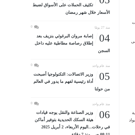
تكثيف الحملات على الأسواق لضبط
الأسعار خلال شهر رمضان
ت
0
منذ 27 يومًا
04
إصابة مروان البرغوثي بنزيف بعد
لى
إطلاق رصاصة مطاطية عليه داخل
السجن
0
منذ عام واحد
05
وزير الاتصالات: التكنولوجيا أصبحت
أداة رئيسية لفهم ما يدور في العالم
من حولنا
0
منذ عام واحد
06
وزير الصناعة والنقل يوجه قيادات
لشعبة
هيئة السكك الحديدية بتوفير أماكن
ل الامتحانات حتى 16 يوليو بمواد
في رحلات...اليوم الأربعاء، 2 أبريل 2025
08:11 صـ منذ 7 دقائق