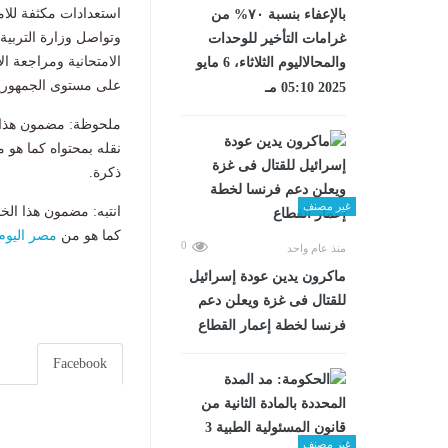
استعدادات مكثفة للام
بالإعفاء بنسبة ٧٠% من
وتواصل وزارة التربية و
غرامات التأخير للوحدات
الامتحانية ومراجعة ال
والمحالاليوم الثلاثاء، 6 مايو
على مستوى الجمهوري
2025 05:10 مـ
ملحوظة: مضمون هذا ا
نقله بمحتواه كما هو 
ذكرة.
غير مصنف
انتبه: مضمون هذا الخ
كما هو من
مصر اليوم
0
منذ عام واحد
ماكرون يدين عودة إسرائيل
للقتال فى غزة ويعلن دعم
فرنسا لخطة إعمار القطاع
Facebook
غير مصنف