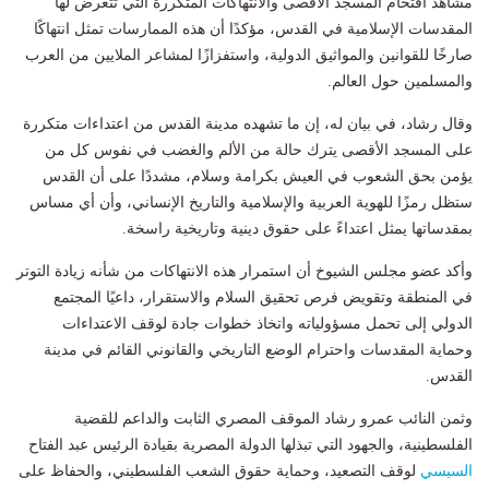
مشاهد اقتحام المسجد الأقصى والانتهاكات المتكررة التي تتعرض لها
المقدسات الإسلامية في القدس، مؤكدًا أن هذه الممارسات تمثل انتهاكًا
صارخًا للقوانين والمواثيق الدولية، واستفزازًا لمشاعر الملايين من العرب
والمسلمين حول العالم.
وقال رشاد، في بيان له، إن ما تشهده مدينة القدس من اعتداءات متكررة
على المسجد الأقصى يترك حالة من الألم والغضب في نفوس كل من
يؤمن بحق الشعوب في العيش بكرامة وسلام، مشددًا على أن القدس
ستظل رمزًا للهوية العربية والإسلامية والتاريخ الإنساني، وأن أي مساس
بمقدساتها يمثل اعتداءً على حقوق دينية وتاريخية راسخة.
وأكد عضو مجلس الشيوخ أن استمرار هذه الانتهاكات من شأنه زيادة التوتر
في المنطقة وتقويض فرص تحقيق السلام والاستقرار، داعيًا المجتمع
الدولي إلى تحمل مسؤولياته واتخاذ خطوات جادة لوقف الاعتداءات
وحماية المقدسات واحترام الوضع التاريخي والقانوني القائم في مدينة
القدس.
وثمن النائب عمرو رشاد الموقف المصري الثابت والداعم للقضية
الفلسطينية، والجهود التي تبذلها الدولة المصرية بقيادة الرئيس عبد الفتاح
السيسي
لوقف التصعيد، وحماية حقوق الشعب الفلسطيني، والحفاظ على