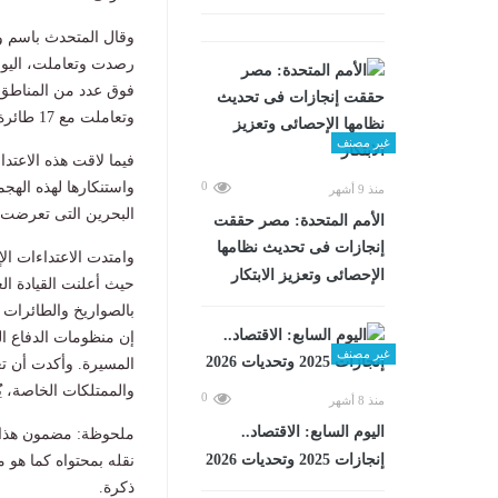
وقال المتحدث باسم وز
فوق عدد من المناطق
وتعاملت مع 17 طائرة مسيرة معادية.
غير مصنف
فيما لاقت هذه الاعت
واستنكارها لهذه الهج
0
منذ 9 أشهر
البحرين التى تعرضت ل
الأمم المتحدة: مصر حققت
إنجازات فى تحديث نظامها
وامتدت الاعتداءات الإ
الإحصائى وتعزيز الابتكار
حيث أعلنت القيادة الع
بالصواريخ والطائرات 
غير مصنف
المسيرة. وأكدت أن تع
والممتلكات الخاصة، يُع
0
منذ 8 أشهر
اليوم السابع: الاقتصاد..
ملحوظة: مضمون هذا ا
إنجازات 2025 وتحديات 2026
نقله بمحتواه كما هو 
ذكرة.