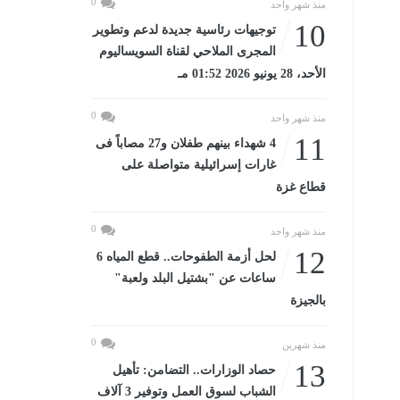
0
منذ شهر واحد
10
توجيهات رئاسية جديدة لدعم وتطوير
المجرى الملاحي لقناة السويساليوم
الأحد، 28 يونيو 2026 01:52 مـ
0
منذ شهر واحد
11
4 شهداء بينهم طفلان و27 مصاباً فى
غارات إسرائيلية متواصلة على
قطاع غزة
0
منذ شهر واحد
12
لحل أزمة الطفوحات.. قطع المياه 6
ساعات عن "بشتيل البلد ولعبة"
بالجيزة
0
منذ شهرين
13
حصاد الوزارات.. التضامن: تأهيل
الشباب لسوق العمل وتوفير 3 آلاف