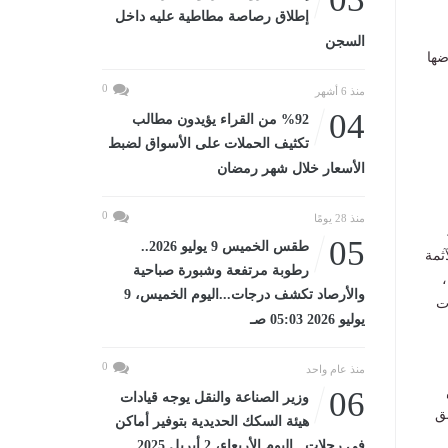
إطلاق رصاصة مطاطية عليه داخل
السجن
راضها
0
منذ 6 أشهر
04
%92 من القراء يؤيدون مطالب
تكثيف الحملات على الأسواق لضبط
الأسعار خلال شهر رمضان
0
منذ 28 يومًا
05
طقس الخميس 9 يوليو 2026..
ثمة
رطوبة مرتفعة وشبورة صباحية
والأرصاد تكشف درجات...اليوم الخميس، 9
طائرات
يوليو 2026 05:03 صـ
0
منذ عام واحد
06
وزير الصناعة والنقل يوجه قيادات
ق
هيئة السكك الحديدية بتوفير أماكن
في رحلات...اليوم الأربعاء، 2 أبريل 2025