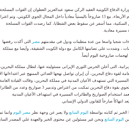
ارة الدفاع الكويتية العقيد الركن سعود عبدالعزيز العطوان إن القوات المسلحة
رصدت وتعاملت، اليوم الأربعاء، مع 13 صاروخاً باليستياً معادياً داخل المجال الجوي الكويتي، وتم اعت
 السكنية، مما أسفر عن سقوط بعض الشظايا، كما رصدت القوات المسلحة
داءات شجبا واسعا من عدة منظمات ودول فى مقدمتهم
مصر
التى أكدت رفضها
مات ، وشددت على تضامنها الكامل مع دولة الكويت الشقيقة، وأيضا مع مملكة
هجمات صاروخية اليوم أيضاً.
يرانية، التى أعلن الحرس الثورى الإيرانى مسئوليته عنها، لتطال مملكة البحرين،
امة لقوة دفاع البحرين، أن إيران تواصل نهجها العدائي الممنهج عبر اعتداءاتها الآ
المسيرة التي تستهدف الأعيان المدنية في مملكة البحرين، وقالت القيادة العامة،
إن منظومات الدفاع الجوي بقوة دفاع البحرين تمكنت من اعتراض وتدمير 3 صواريخ وعدد من ال
مد استخدام الصواريخ والطائرات المسيرة في استهداف الأعيان المدنية
د انتهاكاً صارخاً للقانون الدولي الإنساني.
لخبر تم كتابته بواسطة
اليوم السابع
ولا يعبر عن وجهة نظر
مصر اليوم
وانما تم
من
اليوم السابع
ونحن غير مسئولين عن محتوى الخبر والعهدة علي المصدر الساب