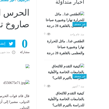
الارشيف
/
غير مصنف
أخبار متداوَلة
الحرس ال
صاروخ تج
غير مصنف
0
منذ عام واحد
0
الطقس غدا.. مائل للحرارة
إنشر ف
نهارا وشبورة صباحا
مشاركة
منذ شهري
والعظمى بالقاهرة 28 درجة
غير مصنف
0
منذ 7 أشهر
كيفية التقدم للالتحاق
قال قائد قوات الحرس ا
بالجامعات الخاصة والأهلية
الدولى، مشيرا إلى أن
للدراسة بالتيرم الثانى؟
الدولى.