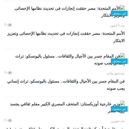
غير مصنف
0
منذ 9 أشهر
الأمم المتحدة: مصر حققت إنجازات فى تحديث نظامها الإحصائى وتعزيز
الابتكار
غير مصنف
0
منذ شهر واحد
فن المقام جسر بين الأجيال والثقافات.. مسئول باليونسكو: تراث إنساني
يجب صونه
غير مصنف
0
منذ شهرين