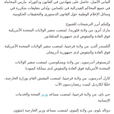
ألماني الأصل، حاصل على شهادتين في القانون ودكتوراه. مارس المحاماة
في جميع المحاكم الفيدرالية في تكساس، ويُدلي بتعليقات متكررة في
وسائل الإعلام الوطنية حول القانون الدستوري والتحقيقات الحكومية.
وإليكم أبرز الترشيحات للشيوخ:
مارك أبرو، من ولاية فلوريدا، لمنصب سفير الولايات المتحدة الأمريكية
فوق العادة والمفوض لدى جمهورية السلفادور.
ألكسندر ألدن، من ولاية فرجينيا، لمنصب سفير الولايات المتحدة الأمريكية
فوق العادة والمفوض لدى جمهورية أذربيجان.
كريستوفر أندرسون، من ولاية ويسكونسن، لمنصب سفير الولايات
المتحدة الأمريكية فوق العادة والمفوض لدى مملكة كمبوديا.
كارل أندرسون، من ولاية فرجينيا، لمنصب المفتش العام بوزارة الخارجية،
خلفًا لكارديل كينيث ريتشاردسون الأب.
جي باي، من ولاية فرجينيا، لمنصب مساعد
وزير
الصحة والخدمات
الإنسانية.
دونالد بلوم، من ولاية إلينوي، لمنصب مساعد وزير الخارجية (شؤون