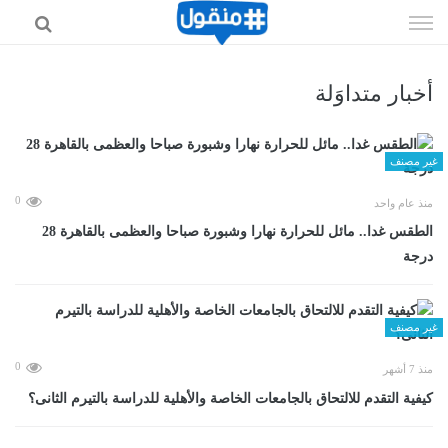
إذهب
الى
المحتوى
أخبار متداوَلة
غير مصنف
0
منذ عام واحد
الطقس غدا.. مائل للحرارة نهارا وشبورة صباحا والعظمى بالقاهرة 28
درجة
غير مصنف
0
منذ 7 أشهر
كيفية التقدم للالتحاق بالجامعات الخاصة والأهلية للدراسة بالتيرم الثانى؟