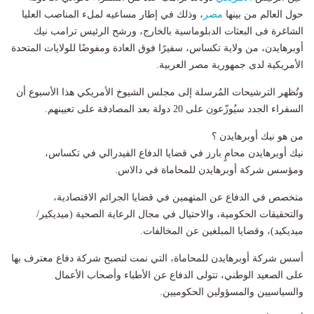
حول العالم من بينها
مصر
، وذلك في إطار مساعيه لملء المناصب العليا
الشاغرة فى البعثات الدبلوماسية بالخارج، ورشح الرئيس ترامب نيك
أوبرهايدن، من ولاية تكساس، سفيرًا فوق العادة ومفوضًا للولايات المتحدة
الأمريكية لدى جمهورية مصر العربية.
وتُظهر الترشيحات المُرسلة إلى مجلس الشيوخ الأمريكي هذا الأسبوع أن
السفراء الجدد سيُوزّعون على 20 دولة بعد المصادقة على تعيينهم.
من هو نيك أوبرهايدن ؟
نيك أوبرهايدن محامٍ بارز في قضايا الدفاع الفيدرالي في تكساس،
ومؤسس شركة أوبرهايدن للمحاماة في دالاس.
متخصص في الدفاع عن المتهمين في قضايا الجرائم الاقتصادية،
والتحقيقات الحكومية، والاحتيال في مجال الرعاية الصحية (ميديكير/
ميديكيد)، وقضايا المبلغين عن المخالفات.
أسس شركة أوبرهايدن للمحاماة، التي نمت لتصبح شركة دفاع معترف بها
على الصعيد الوطني، تتولى الدفاع عن الأطباء وأصحاب الأعمال
والسياسيين والمسؤولين الحكوميين.