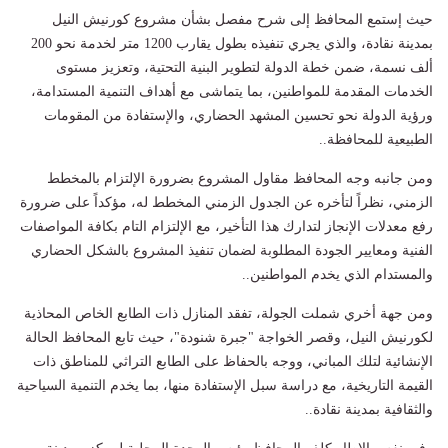
حيث إستمع المحافظ إلى شرح مفصل بشأن مشروع كورنيش النيل
بمدينة نقادة، والذي يجري تنفيذه بطول يقارب 1200 متر لخدمة نحو 200
ألف نسمة، ضمن خطة الدولة لتطوير البنية التحتية، وتعزيز مستوى
الخدمات المقدمة للمواطنين، بما يتماشى مع أهداف التنمية المستدامة،
ورؤية الدولة نحو تحسين المشهد الحضاري، والإستفادة من المقومات
الطبيعية للمحافظة..
ومن جانبه وجه المحافظ مقاول المشروع بضرورة الإلتزام بالمخطط
الزمني، نظراً لتأخره عن الجدول الزمني المخطط له، مؤكداً على ضرورة
رفع معدلات الإنجاز لتدارك هذا التأخير، مع الإلتزام التام بكافة المواصفات
الفنية ومعايير الجودة المطلوبة لضمان تنفيذ المشروع بالشكل الحضاري
والمستدام الذي يخدم المواطنين..
ومن جهة أخري شملت الجولة، تفقد المنازل ذات الطابع الخاص المحاذية
لكورنيش النيل، وقصر الخواجة "جبرة شنودة"، حيث تابع المحافظ الحالة
الإنشائية لتلك المباني، ووجه بالحفاظ على الطابع التراثي للمناطق ذات
القيمة التاريخية، مع دراسة سبل الإستفادة منها، بما يخدم التنمية السياحية
والثقافية بمدينة نقادة..