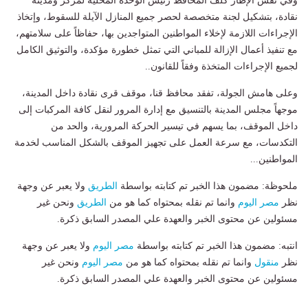
وفي نفس الإطار كلف المحافظ رئيس الوحدة المحلية لمركز ومدينة
نقادة، بتشكيل لجنة متخصصة لحصر جميع المنازل الآيلة للسقوط، وإتخاذ
الإجراءات اللازمة لإخلاء المواطنين المتواجدين بها، حفاظاً على سلامتهم،
مع تنفيذ أعمال الإزالة للمباني التي تمثل خطورة مؤكدة، والتوثيق الكامل
لجميع الإجراءات المتخذة وفقاً للقانون..
وعلى هامش الجولة، تفقد محافظ قنا، موقف قرى نقادة داخل المدينة،
موجهاً مجلس المدينة بالتنسيق مع إدارة المرور لنقل كافة المركبات إلى
داخل الموقف، بما يسهم في تيسير الحركة المرورية، والحد من
التكدسات، مع سرعة العمل على تجهيز الموقف بالشكل المناسب لخدمة
المواطنين...
ملحوظة: مضمون هذا الخبر تم كتابته بواسطة
الطريق
ولا يعبر عن وجهة
نظر
مصر اليوم
وانما تم نقله بمحتواه كما هو من
الطريق
ونحن غير
مسئولين عن محتوى الخبر والعهدة علي المصدر السابق ذكرة.
انتبه: مضمون هذا الخبر تم كتابته بواسطة
مصر اليوم
ولا يعبر عن وجهة
نظر
منقول
وانما تم نقله بمحتواه كما هو من
مصر اليوم
ونحن غير
مسئولين عن محتوى الخبر والعهدة علي المصدر السابق ذكرة.