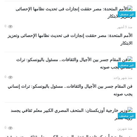
غير مصنف
0
منذ 9 أشهر
الأمم المتحدة: مصر حققت إنجازات فى تحديث نظامها الإحصائى وتعزيز
الابتكار
غير مصنف
0
منذ شهر واحد
فن المقام جسر بين الأجيال والثقافات.. مسئول باليونسكو: تراث إنساني
يجب صونه
غير مصنف
0
منذ شهرين