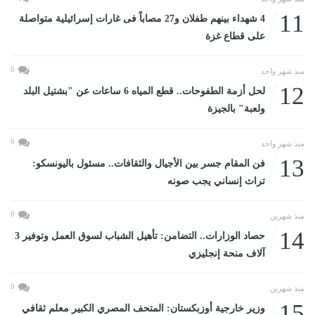
11
4 شهداء بينهم طفلان و27 مصاباً فى غارات إسرائيلية متواصلة
على قطاع غزة
0
منذ شهر واحد
12
لحل أزمة الطفوحات.. قطع المياه 6 ساعات عن "بشتيل البلد
ولعبة" بالجيزة
0
منذ شهر واحد
13
فن المقام جسر بين الأجيال والثقافات.. مسئول باليونسكو:
تراث إنساني يجب صونه
0
منذ شهرين
14
حصاد الوزارات.. التضامن: تأهيل الشباب لسوق العمل وتوفير 3
آلاف منحة إنجليزي
0
منذ شهرين
15
وزير خارجية أوزبكستان: المتحف المصري الكبير معلم ثقافي