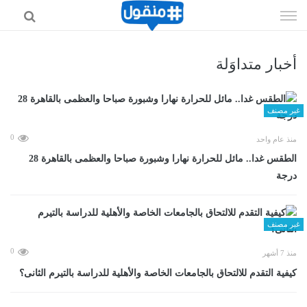
إذهب
الى
المحتوى
أخبار متداوَلة
غير مصنف
0
منذ عام واحد
الطقس غدا.. مائل للحرارة نهارا وشبورة صباحا والعظمى بالقاهرة 28
درجة
غير مصنف
0
منذ 7 أشهر
كيفية التقدم للالتحاق بالجامعات الخاصة والأهلية للدراسة بالتيرم الثانى؟