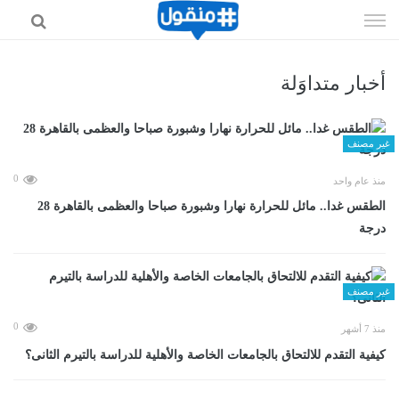
إذهب
الى
المحتوى
أخبار متداوَلة
غير مصنف
0
منذ عام واحد
الطقس غدا.. مائل للحرارة نهارا وشبورة صباحا والعظمى بالقاهرة 28
درجة
غير مصنف
0
منذ 7 أشهر
كيفية التقدم للالتحاق بالجامعات الخاصة والأهلية للدراسة بالتيرم الثانى؟