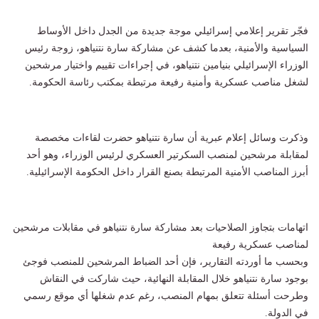
فجّر تقرير إعلامي إسرائيلي موجة جديدة من الجدل داخل الأوساط
السياسية والأمنية، بعدما كشف عن مشاركة سارة نتنياهو، زوجة رئيس
الوزراء الإسرائيلي بنيامين نتنياهو، في إجراءات تقييم واختيار مرشحين
لشغل مناصب عسكرية وأمنية رفيعة مرتبطة بمكتب رئاسة الحكومة.
وذكرت وسائل إعلام عبرية أن سارة نتنياهو حضرت لقاءات مخصصة
لمقابلة مرشحين لمنصب السكرتير العسكري لرئيس الوزراء، وهو أحد
أبرز المناصب الأمنية المرتبطة بصنع القرار داخل الحكومة الإسرائيلية.
اتهامات بتجاوز الصلاحيات بعد مشاركة سارة نتنياهو في مقابلات مرشحين
لمناصب عسكرية رفيعة
وبحسب ما أوردته التقارير، فإن أحد الضباط المرشحين للمنصب فوجئ
بوجود سارة نتنياهو خلال المقابلة النهائية، حيث شاركت في النقاش
وطرحت أسئلة تتعلق بمهام المنصب، رغم عدم شغلها أي موقع رسمي
في الدولة.