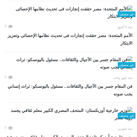
غير مصنف
0
منذ 9 أشهر
الأمم المتحدة: مصر حققت إنجازات فى تحديث نظامها الإحصائى وتعزيز
الابتكار
غير مصنف
0
منذ شهر واحد
فن المقام جسر بين الأجيال والثقافات.. مسئول باليونسكو: تراث إنساني
يجب صونه
غير مصنف
0
منذ شهرين