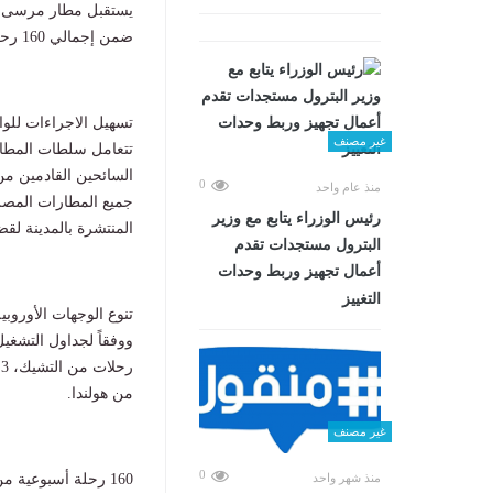
ضمن إجمالي 160 رحلة تصل المطار خلال الأسبوع الجاري، بداية من السبت الماضى حتى غدا الجمعة.
تسهيل الاجراءات للوا
غير مصنف
تتعامل سلطات المطار
السائحين القادمين م
0
منذ عام واحد
جميع المطارات المصري
رئيس الوزراء يتابع مع وزير
المنتشرة بالمدينة لق
البترول مستجدات تقدم
أعمال تجهيز وربط وحدات
التغييز
تنوع الوجهات الأوروبية
رحلات من التشيك، 3 رحلات من
من هولندا.
غير مصنف
0
160 رحلة أسبوعية من 12 دولة
منذ شهر واحد