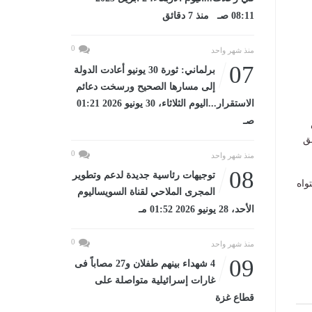
08:11 صـ منذ 7 دقائق
0
منذ شهر واحد
07
برلماني: ثورة 30 يونيو أعادت الدولة
إلى مسارها الصحيح ورسخت دعائم
الاستقرار...اليوم الثلاثاء، 30 يونيو 2026 01:21
صـ
ق
0
منذ شهر واحد
08
توجيهات رئاسية جديدة لدعم وتطوير
واه
المجرى الملاحي لقناة السويساليوم
الأحد، 28 يونيو 2026 01:52 مـ
0
منذ شهر واحد
09
4 شهداء بينهم طفلان و27 مصاباً فى
غارات إسرائيلية متواصلة على
قطاع غزة