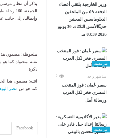
يذكر أن مطار مرسى ع
وزير الخارجية يلتقي أعضاء
الدفعة ٥٩ من الملحقين
وإيطاليا، إلى جانب ع
الدبلوماسيين المعينين
حديثًاالأمس الثلاثاء، 30 يونيو
2026 03:39 مـ
ملحوظة: مضمون هذا ا
نقله بمحتواه كما هو 
غير مصنف
ذكرة.
0
منذ شهر واحد
انتبه: مضمون هذا الخ
سفير عُمان: فوز المنتخب
كما هو من
مصر اليوم
المصرى فخر لكل العرب
ورسالة أمل
Facebook
غير مصنف