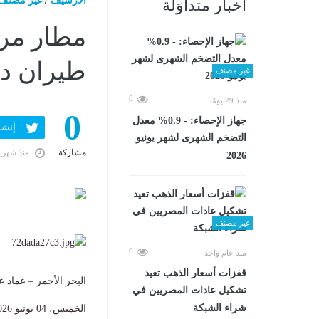
الارشيف
/
غير مصنف
أخبار متداوَلة
طيران دو
غير مصنف
0
منذ 29 يومًا
0
جهاز الإحصاء: - 0.9% معدل
إنشر ف
التضخم الشهرى لشهر يونيو
مشاركة
منذ شهري
2026
غير مصنف
0
منذ عام واحد
قفزات أسعار الذهب تعيد
البحر الأحمر – عماد 
تشكيل عادات المصريين في
شراء الشبكة
الخميس، 04 يونيو 2026 12:30 ص