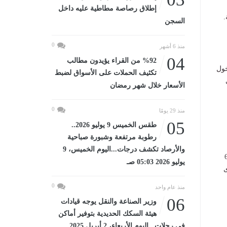
إطلاق رصاصة مطاطية عليه داخل
السجن
0
منذ 6 أشهر
04
%92 من القراء يؤيدون مطالب
خول
تكثيف الحملات على الأسواق لضبط
الأسعار خلال شهر رمضان
0
منذ 29 يومًا
05
طقس الخميس 9 يوليو 2026..
رطوبة مرتفعة وشبورة صباحية
والأرصاد تكشف درجات...اليوم الخميس، 9
يشهد المطار وصول 20 رحلة بينهم 3 رحلات من بولندا، و 4 من المانيا، و6
يوليو 2026 05:03 صـ
ى
0
منذ عام واحد
06
وزير الصناعة والنقل يوجه قيادات
هيئة السكك الحديدية بتوفير أماكن
في رحلات...اليوم الأربعاء، 2 أبريل 2025