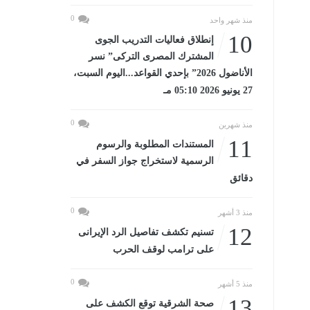
0
منذ شهر واحد
10
إنطلاق فعاليات التدريب الجوى
المشترك المصرى التركى” نسر
الأناضول 2026” بإحدي القواعد...اليوم السبت،
27 يونيو 2026 05:10 مـ
0
منذ شهرين
11
المستندات المطلوبة والرسوم
الرسمية لاستخراج جواز السفر في
دقائق
0
منذ 3 أشهر
12
تسنيم تكشف تفاصيل الرد الإيرانى
على ترامب لوقف الحرب
0
منذ 5 أشهر
13
صحة الشرقية توقع الكشف على