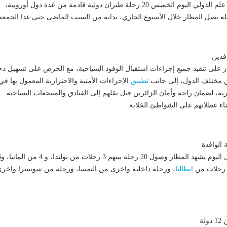
يستقبل مطار مرسى علم الدولي اليوم الخميس 20 رحلة طيران دولية قادمة من عدة دول أوروبية،
فدين
 على تنفيذ جميع إجراءات استقبال الوفود السياحية، مع الحرص على تسهيل د
ن مختلف الدول، إلى جانب
تطبيق
الإجراءات الأمنية والاحترازية المعمول بها في
ة، لضمان راحة وأمان الزائرين قبل نقلهم إلى الفنادق والمنتجعات السياحية
ضاء عطلاتهم على الشواطئ الخلابة.
 الوافدة
ووفقاً لجداول التشغيل اليوم 
ايطاليا
، ورحلة داخلية واخرى من النمسا، ورحلة من سويسرا واخر