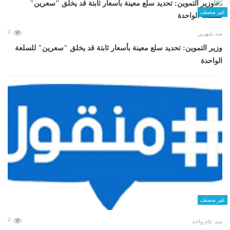
غير مصنف
0
منذ شهرين
وزير التموين: تحديد سلع معينة بأسعار ثابتة قد يخلق "سعرين" للسلعة
الواحدة
غير مصنف
0
منذ عام واحد