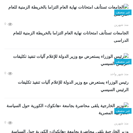
غير مصنف
0
منذ شهرين
الجامعات تستأنف امتحانات نهاية العام التزاما بالخريطة الزمنية للعام
الدراسى
غير مصنف
0
منذ شهر واحد
رئيس الوزراء يستعرض مع وزير الدولة للإعلام آليات تنفيذ تكليفات
الرئيس السيسي
غير مصنف
0
منذ شهرين
وزير الخارجية يلقى محاضرة بجامعة «هانكوك» الكورية حول السياسة