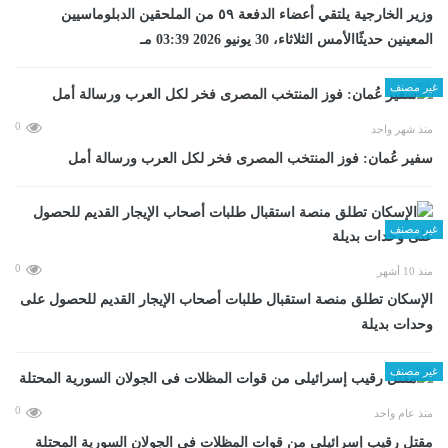
وزير الخارجية يلتقي أعضاء الدفعة ٥٩ من الملحقين الدبلوماسيين
المعينين حديثًاالأمس الثلاثاء، 30 يونيو 2026 03:39 مـ
غير مصنف
0
منذ شهر واحد
سفير عُمان: فوز المنتخب المصرى فخر لكل العرب ورسالة أمل
غير مصنف
0
منذ 10 أشهر
الإسكان تطلق منصة استقبال طلبات أصحاب الإيجار القديم للحصول على
وحدات بديلة
غير مصنف
0
منذ عام واحد
مقتل رقيب إسرائيلى من قوات المظلات فى الجولان السورية المحتلة