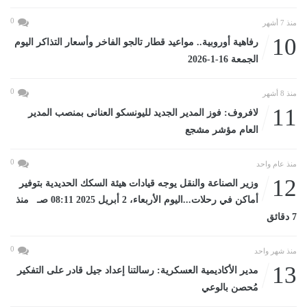
0
منذ 7 أشهر
10
رفاهية أوروبية.. مواعيد قطار تالجو الفاخر وأسعار التذاكر اليوم
الجمعة 16-1-2026
0
منذ 8 أشهر
11
لافروف: فوز المدير الجديد لليونسكو العنانى بمنصب المدير
العام مؤشر مشجع
0
منذ عام واحد
12
وزير الصناعة والنقل يوجه قيادات هيئة السكك الحديدية بتوفير
أماكن في رحلات...اليوم الأربعاء، 2 أبريل 2025 08:11 صـ منذ
7 دقائق
0
منذ شهر واحد
13
مدير الأكاديمية العسكرية: رسالتنا إعداد جيل قادر على التفكير
مُحصن بالوعي