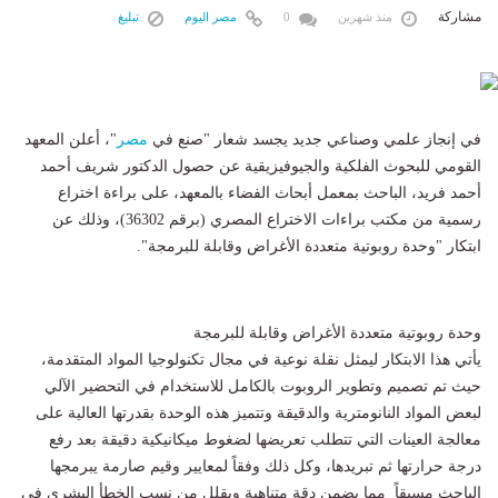
مشاركة
منذ شهرين
0
مصر اليوم
تبليغ
في إنجاز علمي وصناعي جديد يجسد شعار "صنع في
مصر
"، أعلن المعهد
القومي للبحوث الفلكية والجيوفيزيقية عن حصول الدكتور شريف أحمد
أحمد فريد، الباحث بمعمل أبحاث الفضاء بالمعهد، على براءة اختراع
رسمية من مكتب براءات الاختراع المصري (برقم 36302)، وذلك عن
ابتكار "وحدة روبوتية متعددة الأغراض وقابلة للبرمجة".
وحدة روبوتية متعددة الأغراض وقابلة للبرمجة
يأتي هذا الابتكار ليمثل نقلة نوعية في مجال تكنولوجيا المواد المتقدمة،
حيث تم تصميم وتطوير الروبوت بالكامل للاستخدام في التحضير الآلي
لبعض المواد النانومترية والدقيقة وتتميز هذه الوحدة بقدرتها العالية على
معالجة العينات التي تتطلب تعريضها لضغوط ميكانيكية دقيقة بعد رفع
درجة حرارتها ثم تبريدها، وكل ذلك وفقاً لمعايير وقيم صارمة يبرمجها
الباحث مسبقاً مما يضمن دقة متناهية ويقلل من نسب الخطأ البشري في