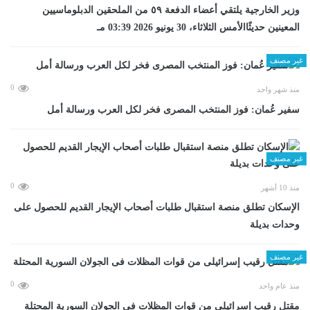
وزير الخارجية يلتقي أعضاء الدفعة ٥٩ من الملحقين الدبلوماسيين
المعينين حديثًاالأمس الثلاثاء، 30 يونيو 2026 03:39 مـ
غير مصنف
0
منذ شهر واحد
سفير عُمان: فوز المنتخب المصرى فخر لكل العرب ورسالة أمل
غير مصنف
0
منذ 10 أشهر
الإسكان تطلق منصة استقبال طلبات أصحاب الإيجار القديم للحصول على
وحدات بديلة
غير مصنف
0
منذ عام واحد
مقتل رقيب إسرائيلى من قوات المظلات فى الجولان السورية المحتلة