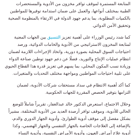
المتابعة المستمرة لموقف توافر مخزون من الأدوية والمستحضرات
الطبية بمختلف أنواعها، والعمل على ضمان استدامة توفيرها للمواطنين
بالكميات المطلوبة، بما يدعم جهود الدولة في الارتقاء بالمنظومة الصحية
وتحقيق الأمن الدوائي.
كما شدد رئيس الوزراء على أهمية تعزيز
التنسيق
بين الجهات المعنية
لمتابعة المخزون الاستراتيجي من الأدوية والخامات الدوائية، ورصد
احتياجات السوق المحلية بصورة دورية، واتخاذ الإجراءات اللازمة لضمان
انتظام عمليات الإنتاج والتوريد، فضلًا عن دعم جهود توطين صناعة الدواء
وزيادة نسب المكون المحلي، بما يسهم في تعزيز قدرة هذا القطاع الحيوي
على تلبية احتياجات المواطنين ومواجهة مختلف التحديات والمتغيرات.
كما أكد أهمية الانتظام في سداد مستحقات شركات الأدوية، لضمان
التزامها بتوفير الحصص المقررة للجهات الحكومية.
وخلال الاجتماع، استعرض الدكتور خالد عبدالغفار، تقريراً شاملاً للوضع
الحالي للأدوية، وموقف توافر أرصدة العديد من الأدوية المختلفة، مشيراً
بشكل مفصل إلى موقف أدوية الطوارئ، وأدوية الجهاز الدوري والدم،
بالإضافة إلى العلاجات الخاصة بالجهاز التنفسي والجهاز الهضمي، وكذا
أدوية علاج أمراض العيون، وأدوية الأمراض النفسية، وأدوية النساء