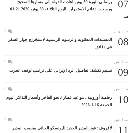
07
برلماني: ثورة 30 يونيو أعادت الدولة إلى مسارها الصحيح
ورسخت دعائم الاستقرار...اليوم الثلاثاء، 30 يونيو 2026 01:21
صـ
0
منذ شهرين
08
المستندات المطلوبة والرسوم الرسمية لاستخراج جواز السفر
في دقائق
0
منذ 3 أشهر
09
تسنيم تكشف تفاصيل الرد الإيرانى على ترامب لوقف الحرب
0
منذ 7 أشهر
10
رفاهية أوروبية.. مواعيد قطار تالجو الفاخر وأسعار التذاكر اليوم
الجمعة 16-1-2026
0
منذ 8 أشهر
11
لافروف: فوز المدير الجديد لليونسكو العنانى بمنصب المدير