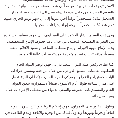
الاستراتيجية ذات الأولوية، موضحاً أن عدد المستحضرات الدوائية المتداولة
بالسوق المصرية من خلال مدينة الدواء تصل إلى 29 مستحضرا، وجار
التسجيل لـ123 مستحضراً دوائياً آخر، منوهاً إلى أن شهر يونيو الجاري يشهد
دعم عدد 32 مستحضراً لسرعة إنهاء إجراءات تسجيلها.
وفى ذات السياق، أشار الدكتور على الغمراوي، إلى جهود تعظيم الاستفادة
من القدرات التصنيعية المحلية، من خلال دعم خطوط الإنتاج المتخصصة،
وذلك لإنتاج أدوية الأورام، وإنتاج مثبطات المناعة، وتصنيع الأقلام المعبأة
مسبقاً، ودعم تقنيات تصنيع متقدمة ومستحضرات عالية التكنولوجيا.
كما تطرق رئيس هيئة الدواء المصرية إلى جهود توفير المواد الخام
المطلوبة لعمليات التصنيع الدوائي، من خلال مراجعة وتيسير إجراءات
آليات الاستيراد والافراج الجمركي للمواد الخام، مؤكداً أن الهيئة تعمل
على مدار الساعة طوال أيام الأسبوع، ضماناً لاستمرارية تدفق المواد
الخام والمستلزمات الحيوية، والسعي للانتهاء من مختلف الإجراءات خلال
يوم العمل ذاته.
وتناول الدكتور على الغمراوي جهود إحكام الرقابة والتتبع لسوق الدواء
انتاجاً وتخزيناً وتوزيعاً وتداولاً، للتأكد من الوفرة والاتاحة وعدم التلاعب في