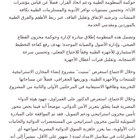
حوكمة المنظومة الطبية ودعم اتخاذ القرار، فضلاً عن قياس مؤشرات
الأداء، وتحسين مستويات توافر الأدوية والمستلزمات الطبية بكافة
المنشآت، وترشيد الإنفاق وتقليل الفاقد، عبر ربط الأطقم والفرق الطبية
بالموردين ومقدمي الخدمة.
وتشمل هذه المنظومة إطلاق مبادرة لإدارة وحوكمة مخزون القطاع
الصحي، وإدارة الأصول والصيانة الموحدة؛ بهدف رفع كفاءة التخطيط
الاستثماري للأجهزة الطبية وفقاً للاحتياج الفعلي، وتحسين سرعة
الاستجابة، وتقليل فترات أعطال الأجهزة.
وخلال الاجتماع استعرض "ستيت" مشروع إنشاء المخازن الاستراتيجية
للمنتجات والأجهزة الطبية، وتوزيعها الجغرافي، فضلاً عن مساحاتها
التخزينية وطاقتها الاستيعابية في المرحلتين الأولى والثانية من المشروع.
وخلال الاجتماع، استعرض الدكتور على الغمراوى، جهود هيئة الدواء
المصرية فيما يتعلق بتعزيز الأمن الدوائي، موضحاً أنه فيما يخص محور
تأمين مخزون استراتيجي ودعم التمويل، فقد تم الموافقة على المبادرة
التمويلية لتأمين مخزون استراتيجي من المستحضرات الدوائية والخامات
ذات الأولوية، بما يعزز جاهزية السوق الدوائية المصرية لمواجهة أي
اضطرابات في سلاسل الامداد لمدة 3 شهور على الأقل، مشيراً إلى أنه