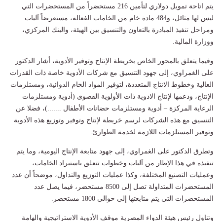
يتم اتاحة تمويل دولاري لتأمين 216 مستحضراً من المستحضرات التي
ليس لها مثائل، و484 مادة خام من الخامات الفعالة، مستعرضاً آليات
ومراحل تنفيذ المبادرة بالتعاون والتنسيق بين الهيئة، والبنك المركزي،
ووزارة المالية.
وفيما يتعلق بالمحور الخاص بخريطة الإنتاج وتوفير الأدوية، أشار الدكتور
على الغمراوي، إلى جهود التنسيق مع شركات الأدوية خاصة ذات القدرات
العالية وخطوط الانتاج المتعددة، لتوفير المواد الخام الدوائية، ومستلزمات
الإنتاج، ودعمها لإنتاج الادوية ذات الأولوية القصوى (أدوية ومستلزمات
الرعاية المركزة – أدوية ومستلزمات حضانات الأطفال .......)، فضلا عن
التنسيق مع هذه الشركات لرسم خريطة لإنتاج وتوفير وتوزيع هذه الأدوية
وتوفير المستلزمات اللازمة لخدمة الطوارئ.
وتطرق الدكتور على الغمراوي، إلى جهود متابعة الإنتاج اليومية، وما يتم
تنفيذه في هذا الإطار من آليات وخطوات تتعلق باستيراد الخامات،
وعمليات التصنيع المختلفة، وكذا عمليات التوزيع والتداول، موضحاً أن عدد
المستحضرات المتداولة تصل إلى 8500 مستحضر، فيما يصل عدد
المستحضرات التي يتم متابعتها إلى حوالى 1800 مستحضر.
وتناول رئيس هيئة الدواء المصرية موقف الأدوية الاستراتيجية والهامة