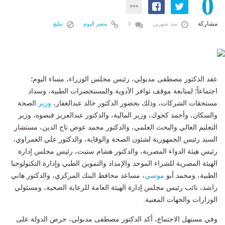
0
مشاركة
منذ شهرين
0
مصر اليوم
تبليغ
عقد الدكتور مصطفى مدبولي، رئيس مجلس الوزراء، مساء اليوم؛
اجتماعاً؛ لمتابعة موقف توافر الأدوية والمستحضرات الطبية، وسداد
مستحقات الشركات، وذلك بحضور الدكتور خالد عبدالغفار،
وزير
الصحة
والسكان، وأحمد كجوك، وزير المالية، والدكتور عبدالعزيز قنصوه، وزير
التعليم العالي والبحث العلمي، والدكتور محمد عوض تاج الدين، مستشار
السيد رئيس الجمهورية لشئون الصحة والوقاية، والدكتور علي الغمراوي،
رئيس هيئة الدواء المصرية، والدكتور هشام ستيت، رئيس مجلس إدارة
الهيئة المصرية للشراء الموحد والإمداد والتموين الطبي وإدارة التكنولوجيا
الطبية، ومحمد أبو
موسي
، مساعد محافظ البنك المركزي، والدكتور هاني
راشد، نائب رئيس مجلس إدارة الهيئة العامة للرعاية الصحية، ومسئولي
الوزارات والجهات المعنية.
وفي مستهل الاجتماع، أكد الدكتور مصطفى مدبولي، حرص الدولة على