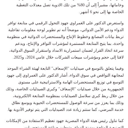
وخاماتها، مشيراً إلى أن 80% من تلك الادوية تصل معدلات التغطية
الخاصة بها إلى نحو 6 أشهر.
واستعرض الدكتور على الغمراوي جهود التحول الرقمي في متابعة توافر
الدواء ودعم الأمن الدوائي، موضحاً أنه تم تطوير لوحة معلومات تفاعلية
تربط بيانات المصانع وخطوط الإنتاج والمستحضرات الدوائية في منظومة
واحدة، بما يتيح المتابعة المستمرة لمؤشرات التوافر والإنتاج، ويدعم
سرعة اتخاذ القرار لضمان استمرارية الامداد واستقرار السوق الدوائية،
لافتا إلى حجم ومؤشرات مبيعات الشركات خلال عامي 2024، و2025.
وفيما يتعلق بالتوسع في صيدليات "الإسعاف" التابعة لهيئة الشراء الموحد
لمجابهة النواقص في سوق الدواء، أشار الدكتور على الغمراوي إلى جهود
التوسع في توزيع المستحضرات الهامة والاستراتيجية على مستوى
الجمهورية من خلال صيدليات "الإسعاف" وكبري الصيدليات الخاصة، وذلك
من خلال ربط كبري سلاسل الصيدليات بمنظومة المتابعة الالكترونية،
وذلك بما يعزز من سرعة الوصول للمستحضرات الحيوية ويوسع نطاق
خدمة المرضي، كما ستتم زيادة عدد الصيدليات التي يتم توفير الأدوية بها.
كما تناول رئيس هيئة الدواء المصرية جهود تعظيم الاستفادة من الإمكانات
التصنيعية المتاحة بمدينة الدواء، وتوطين صناعة المستحضرات