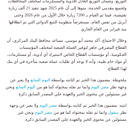
التوزيع، وضمان التوزيع العادل للأدوية والمستلزمات لمختلف المحافظات
ولجميع مقدمي الخدمة، منوها إلى أن عام 2025 شهد تنفيذ 21 ألف زيارة
تفتيشية، فيما تم القيام بـ 7200 زيارة خلال الأول من عام 2026 وحتى
أبريل من نفس العام، مستعرضاً منظومة التتبع الدوائي التي تم انطلاقها
منذ فبراير من العام الجاري.
وخلال الاجتماع، أكد محمد أبو موسي، مساعد محافظ البنك المركزي، أن
القطاع المصرفي جاهز لتوفير العملة الصعبة لمختلف المؤسسات
الحكومية، أو مؤسسات القطاع الخاص لاستيراد أي أدوية، أو مستلزمات،
أو مواد خام طبية، وأنه لا يوجد أي طلبات عملة صعبة متأخرة في أي بنك
لهذا القطاع.
ملحوظة: مضمون هذا الخبر تم كتابته بواسطة
اليوم السابع
ولا يعبر عن
وجهة نظر
مصر اليوم
وانما تم نقله بمحتواه كما هو من
اليوم السابع
ونحن
غير مسئولين عن محتوى الخبر والعهدة علي المصدر السابق ذكرة.
انتبه: مضمون هذا الخبر تم كتابته بواسطة
مصر اليوم
ولا يعبر عن وجهة
نظر
منقول
وانما تم نقله بمحتواه كما هو من
مصر اليوم
ونحن غير
مسئولين عن محتوى الخبر والعهدة علي المصدر السابق ذكرة.