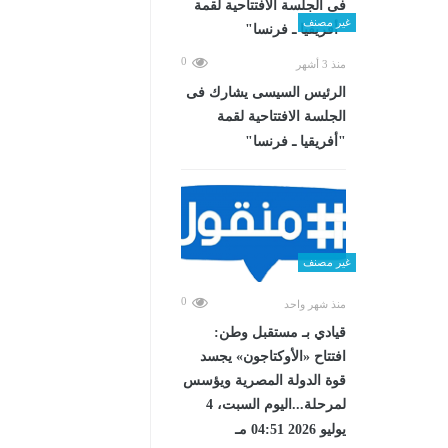
غير مصنف
0
منذ 3 أشهر
الرئيس السيسى يشارك فى
الجلسة الافتتاحية لقمة
"أفريقيا ـ فرنسا"
غير مصنف
0
منذ شهر واحد
قيادي بـ مستقبل وطن:
افتتاح «الأوكتاجون» يجسد
قوة الدولة المصرية ويؤسس
لمرحلة...اليوم السبت، 4
يوليو 2026 04:51 مـ