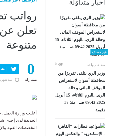
الارشيف
/
غير مصنف
أخبار متداوَلة
تعلن عن
متنوعة
غير مصنف
0
0
منذ عام واحد
إنشر ف
وزير الري يتلقى تقريرًا من
مشاركة
منذ شهري
محافظة أسوان لاستعراض
الموقف المائى وحالة
الرى...اليوم الثلاثاء، 15 أبريل
2025 09:42 صـ منذ 37
دقيقة
الجديدة لدى إحدى شر
التخصصات الفنية والإدارية