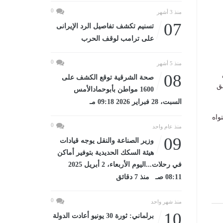
0
منذ 3 أشهر
07
تسنيم تكشف تفاصيل الرد الإيرانى
على ترامب لوقف الحرب
0
منذ 5 أشهر
08
صحة الشرقية توقع الكشف على
ق
1600 مواطن بأبوحمادالأمس
السبت، 28 فبراير 2026 09:18 مـ
واه
0
منذ عام واحد
09
وزير الصناعة والنقل يوجه قيادات
هيئة السكك الحديدية بتوفير أماكن
في رحلات...اليوم الأربعاء، 2 أبريل 2025
08:11 صـ منذ 7 دقائق
0
منذ شهر واحد
10
برلماني: ثورة 30 يونيو أعادت الدولة