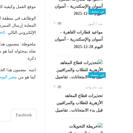
موقع العمل وكيفية الت
غير مصنف
الوظائف في منطقة السخنة (قطع
0
منذ 7 أشهر
المعلنة إرسال السيرة ا
مواعيد قطارات القاهرة –
الإلكتروني التالي:
[email protected]
أسوان والإسكندرية – أسوان
ملحوظة: مضمون هذا ا
اليوم 28-12-2025
نقله بمحتواه كما هو 
ذكرة.
انتبه: مضمون هذا الخ
غير مصنف
كما هو من
مصر اليوم
0
منذ عام واحد
تحذيرات قطاع المعاهد
الأزهرية للطلاب والمراقبين
قبل بدء الامتحانات.. تفاصيل
Facebook