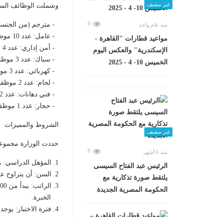
غير مصنف
وشملت الوظائف المطل
0
- مترجم (من الجنسين): عدد 
منذ عام واحد
- عامل: عدد 10 موظفين.
مواعيد قطارات "القاهرة -
- أمن إداري: عدد 4 موظفين.
الإسكندرية" والعكس اليوم
- سباك: عدد 3 موظفين.
الخميس 10- 4 - 2025
- كهربائي: عدد 3 موظفين.
- لحام: عدد 2 موظفين.
- فني دهانات: عدد 2 موظفين.
- حجار: عدد 1 موظف.
الشروط والمميزات
غير مصنف
حددت الوزارة مجموع
0
منذ 6 أشهر
1. المؤهل الدراسي: مؤهل عالي، فوق متوسط، أو متوسط (حسب متطلبات كل مهنة).
الرئيس عبد الفتاح السيسى
2. السن: أن يتراوح عمر المتقدم ما بين 21 إلى 35 سنة.
يلتقط صورة تذكارية مع
3. الراتب: يبدأ من 8000 جنيه ويصل إلى 18000 جنيه، ويتم تحديده حسب المهنة ومستوى
الحكومة المصرية الجديدة
الخبرة.
4. فترة الاختبار: يوجد فترة اختبار محددة بشهر واحد قبل التثبيت.