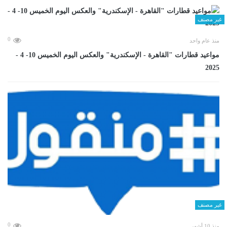
غير مصنف
0
منذ عام واحد
مواعيد قطارات "القاهرة - الإسكندرية" والعكس اليوم الخميس 10- 4 -
2025
غير مصنف
0
منذ 10 أشهر