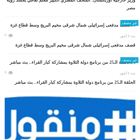
وزير خارجية أوزبكستان: المتحف المصري الكبير معلم ثقافي يجسد رؤية
مصر
غير مصنف
0
منذ 8 أشهر
قصف مدفعى إسرائيلى شمال شرقى مخيم البريج وسط قطاع غزة
غير مصنف
0
منذ 6 أشهر
الحلقة الـ25 من برنامج دولة التلاوة بمشاركة كبار القراء.. بث مباشر