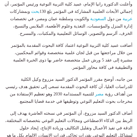
وأعلنت الدكتورة رانيا الإمام، عميد كلية التربية النوعية ورئيس المؤتمر، أن
إجمالي الأبحاث العلمية المشاركة فى المؤتمر بلغ 130
بحث
وبمشاركات
عربية
من دول
السعودية
والكويت وسلطنة عمان ومصر، في تخصصات
إدارة المنزل والمؤسسات، التغذية وعلوم الأطعمة، الملابس والنسيج،
الخزف، آلرسم والتصوير، الوسائل التعليمية والمكتبات، والمسرح.
أضافت عميد كلية التربية النوعية اعتماد كافة البحوث المقدمة بالمؤتمر
من خلال مراجعتها من قبل لجان علمية متخصصة وقوائم المحكمين،
مشيرة إلى عقد 5 ورش عمل متخصصة حاضر بها ذوى الخبرة العلمية
والتطبيقية فى كافة محاور المؤتمر.
من جانبه، أوضح مقرر المؤتمر الدكتور السيد مزروع وكيل الكلية
للدراسات العليا، أن كافة البحوث المقدمة تسعى إلى تحقيق هدف رئيسي
من أهداف رؤية
مصر
للتنمية المستدامة 2030 وهو تعظيم الإستفادة من
مخرجات بحوث التعليم النوعي وتوظيفها في خدمة قضايا المجتمع.
أضاف الدكتور السيد مزروع، أن المؤتمر في نسخته العاشرة يهدف إلى
الربط بين الذكاء الاصطناعي ومجالات التعليم النوعي بتخصصاته المختلفة،
الدقة في تفيذ الأعمـال وتقليل التكاليف وزيادة الإنتاج، إيجاد حلول
لمشاكل التعليم النوعي بقدرات تحاكى قدرات الإنسان، الإلمام بكل ما هو