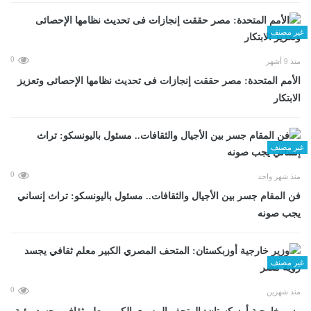
غير مصنف
0
منذ 9 أشهر
الأمم المتحدة: مصر حققت إنجازات فى تحديث نظامها الإحصائى وتعزيز
الابتكار
غير مصنف
0
منذ شهر واحد
فن المقام جسر بين الأجيال والثقافات.. مسئول باليونسكو: تراث إنساني
يجب صونه
غير مصنف
0
منذ شهرين