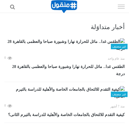
إذهب
الى
المحتوى
أخبار متداوَلة
غير مصنف
0
منذ عام واحد
الطقس غدا.. مائل للحرارة نهارا وشبورة صباحا والعظمى بالقاهرة 28
درجة
غير مصنف
0
منذ 7 أشهر
كيفية التقدم للالتحاق بالجامعات الخاصة والأهلية للدراسة بالتيرم الثانى؟