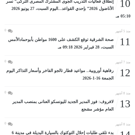
10
إنطلاق فعاليات التدريب الجوى المشترك المصرى التركى” نسر
الأناضول 2026” بإحدي القواعد...اليوم السبت، 27 يونيو 2026
05:10 مـ
0
منذ 5 أشهر
11
صحة الشرقية توقع الكشف على 1600 مواطن بأبوحمادالأمس
السبت، 28 فبراير 2026 09:18 مـ
0
منذ 7 أشهر
12
رفاهية أوروبية.. مواعيد قطار تالجو الفاخر وأسعار التذاكر اليوم
الجمعة 16-1-2026
0
منذ 8 أشهر
13
لافروف: فوز المدير الجديد لليونسكو العنانى بمنصب المدير
العام مؤشر مشجع
0
منذ 8 أشهر
14
بدء تلقى طلبات إحلال التوكتوك بالسيارة البديلة فى مدينة 6