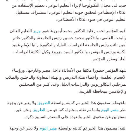
جديد فى مجـال التكنولوجيا لإثراء النعليم النوعي، تعظيم الإستفادة من
الذكاء الإصطناعي لتحقيق جودة التعليم النوعي، استشراف مستقبل
التعليم النوعي في ضوء الذكاء الأصطئاعي.
أقيم المؤتمر تحت رعاية الدكتور محمد أيمن عاشور
وزير
التعليم العالى
والبحث العلمى، والدكتور محمد حسين رئيس الجامعة، والدكتور حاتم
أمين نائب رئيس الجامعة للدراسات العليا، والدكتورة رانيا الإمام عميد
الكلية ورئيس المؤتمر، والدكتور السيد مزروع وكيل الكلية للدراسات
العليا ومقرر المؤتمر.
شهد المؤتمر حضورا مكثفا من الأساتذة داخل مصر وخارجها، ورؤساء
الأقسام العلمية، وأعضاء هيئة التدريس والهيئة المعاونة والباحثين والطلاب
بمرحلتي البكالوريوس والدراسات العليا، وعدد كبير من الصحفيين
والإعلاميين بمحافظة الفربية.
ملحوظة: مضمون هذا الخبر تم كتابته بواسطة
الطريق
ولا يعبر عن وجهة
نظر
مصر اليوم
وانما تم نقله بمحتواه كما هو من
الطريق
ونحن غير
مسئولين عن محتوى الخبر والعهدة علي المصدر السابق ذكرة.
انتبه: مضمون هذا الخبر تم كتابته بواسطة
مصر اليوم
ولا يعبر عن وجهة