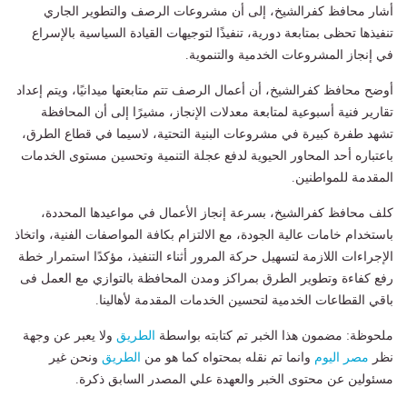
أشار محافظ كفرالشيخ، إلى أن مشروعات الرصف والتطوير الجاري
تنفيذها تحظى بمتابعة دورية، تنفيذًا لتوجيهات القيادة السياسية بالإسراع
في إنجاز المشروعات الخدمية والتنموية.
أوضح محافظ كفرالشيخ، أن أعمال الرصف تتم متابعتها ميدانيًا، ويتم إعداد
تقارير فنية أسبوعية لمتابعة معدلات الإنجاز، مشيرًا إلى أن المحافظة
تشهد طفرة كبيرة في مشروعات البنية التحتية، لاسيما في قطاع الطرق،
باعتباره أحد المحاور الحيوية لدفع عجلة التنمية وتحسين مستوى الخدمات
المقدمة للمواطنين.
كلف محافظ كفرالشيخ، بسرعة إنجاز الأعمال في مواعيدها المحددة،
باستخدام خامات عالية الجودة، مع الالتزام بكافة المواصفات الفنية، واتخاذ
الإجراءات اللازمة لتسهيل حركة المرور أثناء التنفيذ، مؤكدًا استمرار خطة
رفع كفاءة وتطوير الطرق بمراكز ومدن المحافظة بالتوازي مع العمل فى
باقي القطاعات الخدمية لتحسين الخدمات المقدمة لأهالينا.
ملحوظة: مضمون هذا الخبر تم كتابته بواسطة
الطريق
ولا يعبر عن وجهة
نظر
مصر اليوم
وانما تم نقله بمحتواه كما هو من
الطريق
ونحن غير
مسئولين عن محتوى الخبر والعهدة علي المصدر السابق ذكرة.