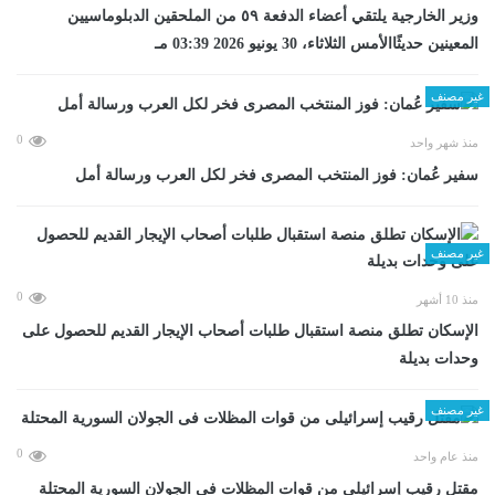
وزير الخارجية يلتقي أعضاء الدفعة ٥٩ من الملحقين الدبلوماسيين
المعينين حديثًاالأمس الثلاثاء، 30 يونيو 2026 03:39 مـ
غير مصنف
0
منذ شهر واحد
سفير عُمان: فوز المنتخب المصرى فخر لكل العرب ورسالة أمل
غير مصنف
0
منذ 10 أشهر
الإسكان تطلق منصة استقبال طلبات أصحاب الإيجار القديم للحصول على
وحدات بديلة
غير مصنف
0
منذ عام واحد
مقتل رقيب إسرائيلى من قوات المظلات فى الجولان السورية المحتلة