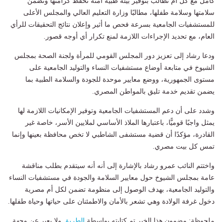
كامل مع كل أم تطالب بتوفير بيئة طبية آمنة تحفظ كرامتها وتضمن
سلامتها وسلامة طفلها، مطالبًا وزارة التعليم العالي والمجلس الأعلى
للمستشفيات الجامعية بسرعة فحص ما أثير وإعلان نتائج التحقيقات للرأي
العام، مع تحديد الإجراءات اللازمة لمنع تكرار أي أوجه قصور.
ودعا رشاد إلى تعزيز دور المجلس القومي للمرأة ولجنة الصحة بمجلس
الشيوخ في متابعة أوضاع مستشفيات النساء والتوليد الجامعية على
مستوى الجمهورية، ووضع معايير موحدة للجودة والسلامة الطبية بما
يضمن تقديم خدمة تليق بالمواطن المصري.
وشدد على أن دعم المستشفيات الجامعية وتوفير الإمكانيات اللازمة لها
يمثل واجبًا قوميًّا، باعتبارها الملاذ الأساسي لملايين الأسر، خاصة غير
القادرة، مؤكدًا أن قضية مستشفى الشاطبي لا تخص محافظة بعينها وإنما
تمس كل بيت مصري.
واختتم النائب عمرو رشاد بالإشارة إلى أنه أنه سيتقدم بطلب مناقشة
عامة بمجلس الشيوخ حول معايير السلامة والجودة في مستشفيات النساء
والتوليد الجامعية، بهدف الوصول إلى منظومة تضمن لكل أم مصرية
دخول غرفة الولادة وهي تشعر بالأمان والاطمئنان على حياتها وحياة طفلها.
ملحوظة: مضمون هذا الخبر تم كتابته بواسطة
الطريق
ولا يعبر عن وجهة