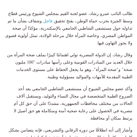
طالب النائب عمرو رشاد، عضو لجنة القيم بمجلس الشيوخ ورئيس قطاع
وسط الجيزة بحزب حماة الوطن، بفتح تحقيق
عاجل
وشفاف بشأن ما تم
تداوله حول مستشفى الشاطبي الجامعي بالإسكندرية، مؤكدًا أن صحة
المواطن المصري، وخاصة المرأة خلال مرحلة الولادة، تمثل أولوية قصوى
ولا يجوز التهاون فيها.
وقال رشاد، إن الدولة المصرية تولي اهتمامًا كبيرًا بملف صحة المرأة من
خلال العديد من المبادرات القومية وعلى رأسها مبادرات "100 مليون
صحة" و"صحة المرأة"، وهو ما يجعل الحفاظ على مستوى الخدمات
الطبية المقدمة للأمهات والمواليد مسؤولية وطنية.
وأكد عضو مجلس الشيوخ أن مستشفى الشاطبي الجامعي يعد أحد
الصروح الطبية المتخصصة في مجال النساء والتوليد، ويستقبل آلاف
الحالات من مختلف محافظات الجمهورية، مشددًا على أن حق كل أم
مصرية في الحصول على رعاية صحية آمنة ومتكاملة هو حق أصيل لا
يرتبط بمكان أو محافظة.
وأشار إلى أنه انطلاقًا من دوره الرقابي والتشريعي، فإنه يتضامن بشكل