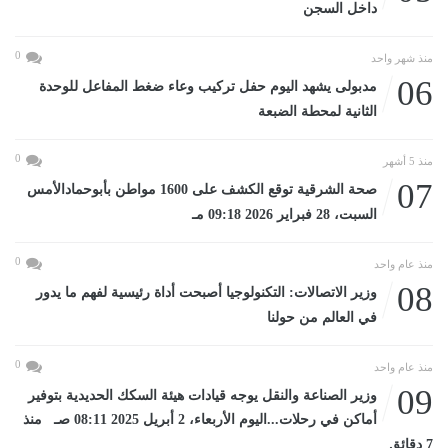
داخل السجن
0
منذ شهر واحد
06
مدبولى يشهد اليوم حفل تركيب وعاء ضغط المفاعل للوحدة
الثانية لمحطة الضبعة
0
منذ 5 أشهر
07
صحة الشرقية توقع الكشف على 1600 مواطن بأبوحمادالأمس
السبت، 28 فبراير 2026 09:18 مـ
0
منذ عام واحد
08
وزير الاتصالات: التكنولوجيا أصبحت أداة رئيسية لفهم ما يدور
في العالم من حولنا
0
منذ عام واحد
09
وزير الصناعة والنقل يوجه قيادات هيئة السكك الحديدية بتوفير
أماكن في رحلات...اليوم الأربعاء، 2 أبريل 2025 08:11 صـ منذ
7 دقائق